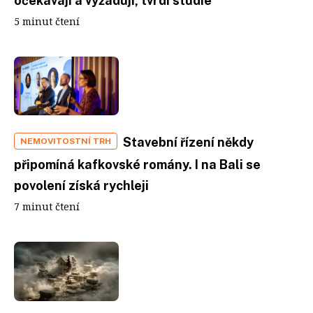
očekávají a vyžadují, tvrdí studie
5 minut čtení
Stavební řízení někdy
NEMOVITOSTNÍ TRH
připomíná kafkovské romány. I na Bali se
povolení získá rychleji
7 minut čtení