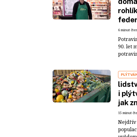
domác
rohlík
feder
6 minut čte
Potravi
90. let
potravin
PLÝTVÁ
lidst
i plý
jak z
15 minut čt
Nejdřív 
populac
uvědomě