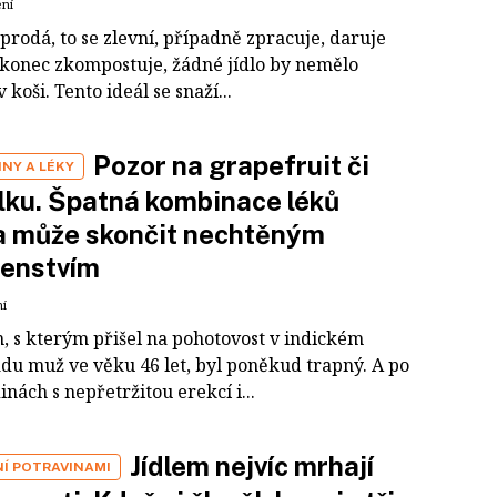
ení
prodá, to se zlevní, případně zpracuje, daruje
konec zkompostuje, žádné jídlo by nemělo
v koši. Tento ideál se snaží...
Pozor na grapefruit či
NY A LÉKY
lku. Špatná kombinace léků
la může skončit nechtěným
tenstvím
ní
, s kterým přišel na pohotovost v indickém
du muž ve věku 46 let, byl poněkud trapný. A po
inách s nepřetržitou erekcí i...
Jídlem nejvíc mrhají
NÍ POTRAVINAMI