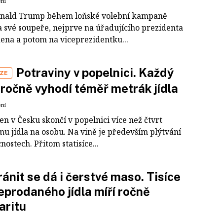
ení
nald Trump během loňské volební kampaně
a své soupeře, nejprve na úřadujícího prezidenta
dena a potom na viceprezidentku...
Potraviny v popelnici. Každý
IZE
ročně vyhodí téměř metrák jídla
ení
n v Česku skončí v popelnici více než čtvrt
mu jídla na osobu. Na vině je především plýtvání
ostech. Přitom statisíce...
ánit se dá i čerstvé maso. Tisíce
eprodaného jídla míří ročně
aritu