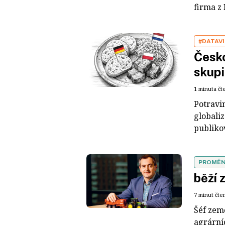
firma z 
#DATAV
Česko
skupi
1 minuta čt
Potravi
globali
publikov
PROMĚN
běží
7 minut čte
Šéf zem
agrárníc