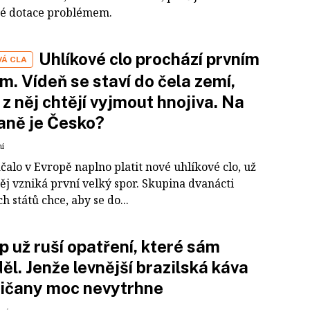
é dotace problémem.
Uhlíkové clo prochází prvním
VÁ CLA
m. Vídeň se staví do čela zemí,
 z něj chtějí vyjmout hnojiva. Na
raně je Česko?
ní
čalo v Evropě naplno platit nové uhlíkové clo, už
ěj vzniká první velký spor. Skupina dvanácti
h států chce, aby se do...
 už ruší opatření, které sám
ěl. Jenže levnější brazilská káva
ičany moc nevytrhne