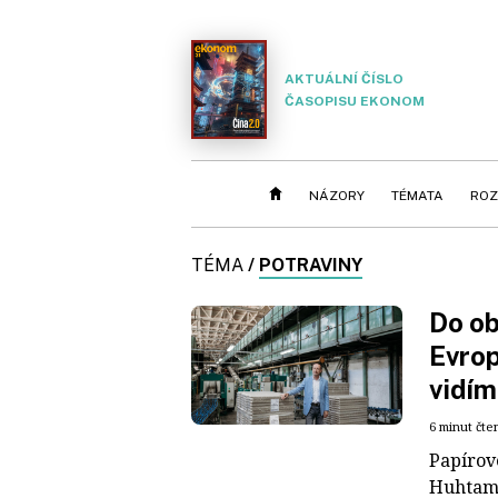
AKTUÁLNÍ ČÍSLO
ČASOPISU EKONOM
NÁZORY
TÉMATA
ROZ
TÉMA
/
POTRAVINY
Do ob
Evrop
vidím
6 minut čte
Papírov
Huhtama