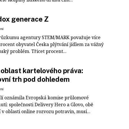
dox generace Z
ení
růzkumu agentury STEM/MARK považuje více
procent obyvatel Česka plýtvání jídlem za vážný
ský problém. Třicet procent...
oblast kartelového práva:
vní trh pod dohledem
ení
lí oznámila Evropská komise průlomové
tí: společnosti Delivery Hero a Glovo, obě
 v oblasti online rozvozu potravin, musí...