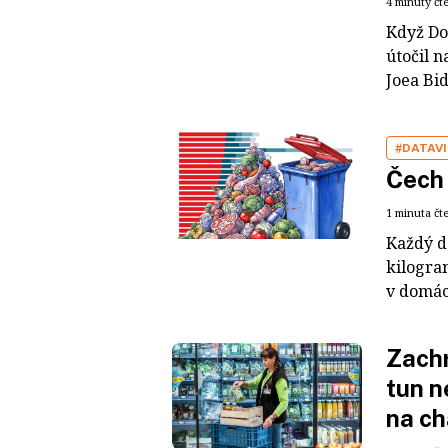
4 minuty čt
Když Do
útočil n
Joea Bi
#DATAV
Čech 
1 minuta čt
Každý de
kilogra
v domácn
Zachr
tun n
na ch