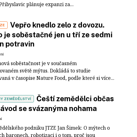
Přibyslavic plánuje expanzi za...
Vepřo knedlo zelo z dovozu.
IZE
 je soběstačné jen u tří ze sedmi
n potravin
ení
nová soběstačnost je v současném
zovaném světě mýtus. Dokládá to studie
aná v časopise Nature Food, podle které si více...
Čeští zemědělci občas
Y ZEMĚDĚLSTVÍ
 závod se svázanýma nohama
ní
ědělského podniku JTZE Jan Šimek: O mýtech o
h baronech, robotizaci i o tom, proč jsou