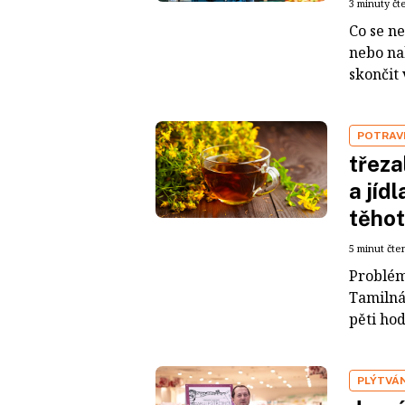
3 minuty čt
Co se ne
nebo na
skončit 
POTRAVI
třeza
a jíd
těho
5 minut čte
Problém
Tamilná
pěti hod
PLÝTVÁ