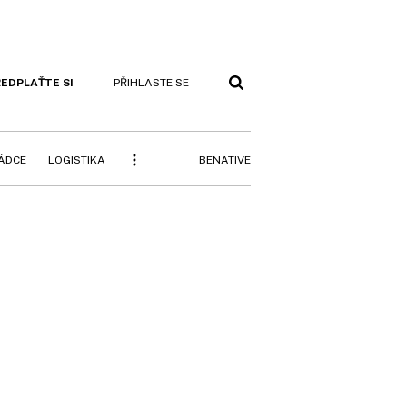
EDPLAŤTE SI
PŘIHLASTE SE
BENATIVE
RÁDCE
LOGISTIKA