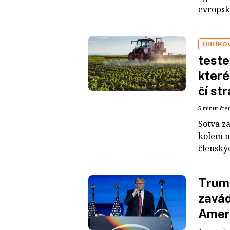
evropsk
UHLÍKO
teste
které
čí st
5 minut čte
Sotva za
kolem n
členskýc
Trump
zavád
Amer