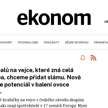
PŘ
HOVORY
TECHNOLOGIE
PODCASTY
DĚJINY BYZNYSU
PRÁVNÍ 
alů na vejce, které zná celá
a, chceme přidat slámu. Nově
e potenciál v balení ovoce
ní
é krabičky na vejce z českého závodu skupiny
ki znají spotřebitelé v 17 zemích Evropy. Nyní