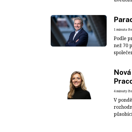
Para
1 minuta čt
Podle p
než 70 
společen
Nová 
Praco
4 minuty čt
V pondě
rozhodnu
působící