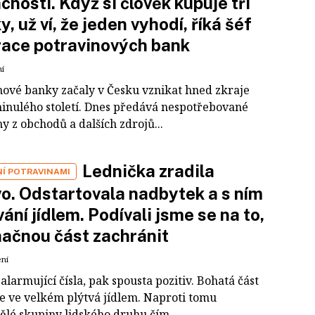
nosti. Když si člověk kupuje tři
y, už ví, že jeden vyhodí, říká šéf
ace potravinových bank
ní
nové banky začaly v Česku vznikat hned zkraje
 minulého století. Dnes předává nespotřebované
y z obchodů a dalších zdrojů...
Lednička zradila
NÍ POTRAVINAMI
vo. Odstartovala nadbytek a s ním
tvání jídlem. Podívali jsme se na to,
načnou část zachránit
ení
alarmující čísla, pak spousta pozitiv. Bohatá část
e ve velkém plýtvá jídlem. Naproti tomu
lé skupiny lidského druhu čím...