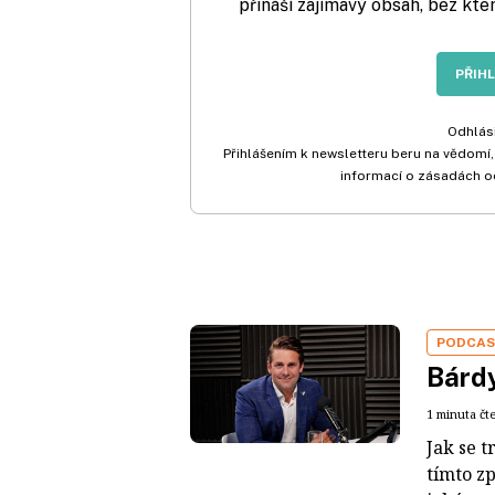
přináší zajímavý obsah, bez kte
PŘIH
Odhlási
Přihlášením k newsletteru beru na vědomí,
informací o zásadách o
PODCA
Bárdy
1 minuta čt
Jak se t
tímto z