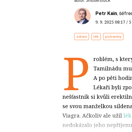
autor:
Shutterstock
Petr Kain
, šéfr
9. 9. 2025
08:17
/ 
zdraví
lék
potraviny
P
roblém, s kter
Tamilnádu muž 
A po pěti hodin
Lékaři byli zp
nešťastník si kvůli erekti
se svou manželkou silden
Viagra. Ačkoliv ale užil
lé
nedokázalo jeho nepříjemn