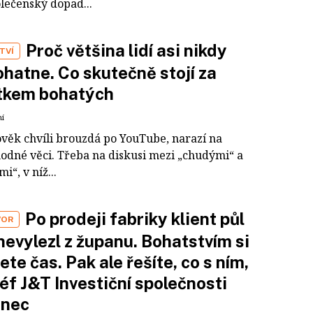
olečenský dopad...
Proč většina lidí asi nikdy
TVÍ
hatne. Co skutečně stojí za
tkem bohatých
ní
ověk chvíli brouzdá po YouTube, narazí na
odné věci. Třeba na diskusi mezi „chudými“ a
i“, v níž...
Po prodeji fabriky klient půl
VOR
nevylezl z županu. Bohatstvím si
ete čas. Pak ale řešíte, co s ním,
šéf J&T Investiční společnosti
inec