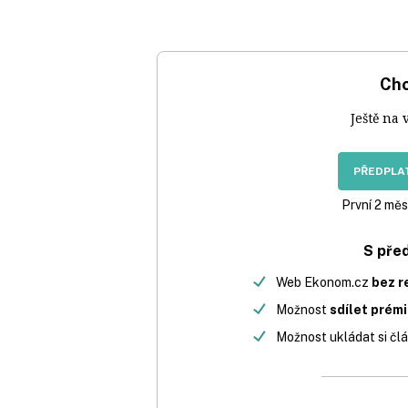
Chc
Ještě na 
PŘEDPLAT
První 2 měs
S pře
Web Ekonom.cz
bez r
Možnost
sdílet prém
Možnost ukládat si člá