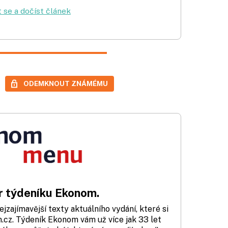
t se a dočíst článek
ODEMKNOUT ZNÁMÉMU
 týdeníku Ekonom.
zajímavější texty aktuálního vydání, které si
cz. Týdeník Ekonom vám už více jak 33 let