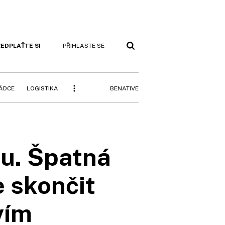
EDPLAŤTE SI
PŘIHLASTE SE
BENATIVE
RÁDCE
LOGISTIKA
ku. Špatná
e skončit
vím