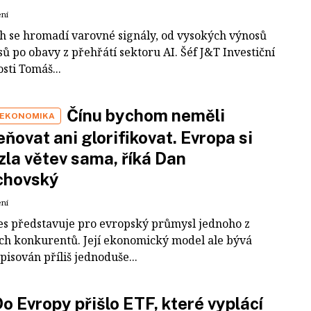
ení
ch se hromadí varovné signály, od vysokých výnosů
ů po obavy z přehřátí sektoru AI. Šéf J&T Investiční
sti Tomáš...
Čínu bychom neměli
 EKONOMIKA
ňovat ani glorifikovat. Evropa si
zla větev sama, říká Dan
chovský
ení
es představuje pro evropský průmysl jednoho z
ích konkurentů. Její ekonomický model ale bývá
pisován příliš jednoduše...
o Evropy přišlo ETF, které vyplácí