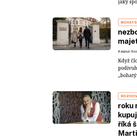
jaký sp
BOHATS
nezbo
maje
8 minut čte
Když čl
podivuh
„bohatým
ROZHO
roku 
kupuj
říká 
Mart