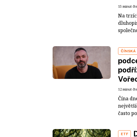
15 minut čt
Na trzí
dluhopis
společno
ČÍNSKÁ
podce
podří
Voře
12 minut čt
Čína dn
největš
často po
D
ETF