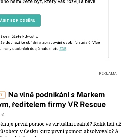
rého nemůžete být, který vás rozvíjí a baví!
LÁSIT SE K ODBĚRU
t se můžete kdykoliv.
 že dochází ke sbírání a zpracování osobních údajů. Více
chrany osobních údajů naleznete
ZDE
.
Na vlně podnikání s Markem
ST
m, ředitelem firmy VR Rescue
ení
rénuje první pomoc ve virtuální realitě? Kolik lidí už
působem v Česku kurz první pomoci absolvovalo? A