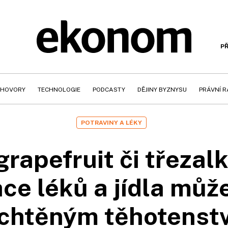
PŘ
HOVORY
TECHNOLOGIE
PODCASTY
DĚJINY BYZNYSU
PRÁVNÍ 
POTRAVINY A LÉKY
grapefruit či třezal
e léků a jídla můž
chtěným těhotenst