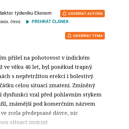
edaktor týdeníku Ekonom
ODEBÍRAT AUTORA
5 min. čtení
PŘEHRÁT ČLÁNEK
ODEBÍRAT TÉMA
ým přišel na pohotovost v indickém
ve věku 46 let, byl poněkud trapný.
ách s nepřetržitou erekcí i bolestivý.
očátku celou situací zmatení. Zmíněný
lní dysfunkci vzal před pohlavním stykem
afil, známější pod komerčním názvem
k
ve zcela předepsané dávce, nic
ou situaci zmírnit.