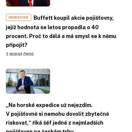
Buffett koupil akcie pojišťovny,
INVESTICE
jejíž hodnota se letos propadla o 40
procent. Proč to dělá a má smysl se k němu
připojit?
5 minut čtení
„Na horské expedice už nejezdím.
V pojišťovně si nemohu dovolit zbytečně
riskovat,“ říká šéf jedné z nejmladších
pojišťoven na českém trhu