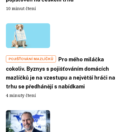
10 minut čtení
Pro mého miláčka
POJIŠŤOVÁNÍ MAZLÍČKŮ
cokoliv. Byznys s pojišťováním domácích
mazlíčků je na vzestupu a největší hráči na
trhu se předhánějí s nabídkami
4 minuty čtení