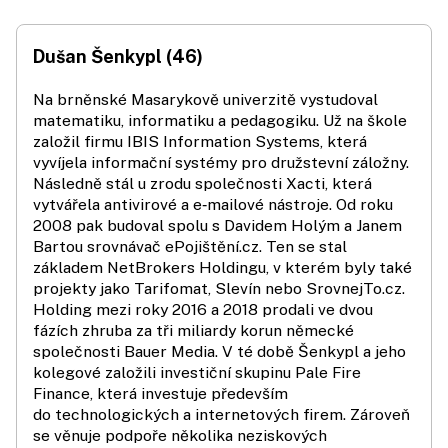
Dušan Šenkypl (46)
Na brněnské Masarykově univerzitě vystudoval
matematiku, informatiku a pedagogiku. Už na škole
založil firmu IBIS Information Systems, která
vyvíjela informační systémy pro družstevní záložny.
Následně stál u zrodu společnosti Xacti, která
vytvářela antivirové a e‑mailové nástroje. Od roku
2008 pak budoval spolu s Davidem Holým a Janem
Bartou srovnávač ePojištění.cz. Ten se stal
základem NetBrokers Holdingu, v kterém byly také
projekty jako Tarifomat, Slevín nebo SrovnejTo.cz.
Holding mezi roky 2016 a 2018 prodali ve dvou
fázích zhruba za tři miliardy korun německé
společnosti Bauer Media. V té době Šenkypl a jeho
kolegové založili investiční skupinu Pale Fire
Finance, která investuje především
do technologických a internetových firem. Zároveň
se věnuje podpoře několika neziskových