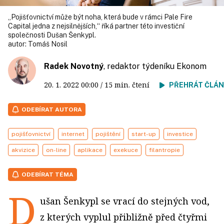
„Pojišťovnictví může být noha, která bude v rámci Pale Fire
Capital jedna z nejsilnějších,“ říká partner této investiční
společnosti Dušan Šenkypl.
autor:
Tomáš Nosil
Radek Novotný
, redaktor týdeníku Ekonom
20. 1. 2022
00:00
/ 15 min. čtení
PŘEHRÁT ČLÁ
ODEBÍRAT AUTORA
pojišťovnictví
internet
pojištění
start-up
investice
akvizice
on-line
aplikace
exekuce
filantropie
ODEBÍRAT TÉMA
D
ušan Šenkypl se vrací do stejných vod,
z kterých vyplul přibližně před čtyřmi