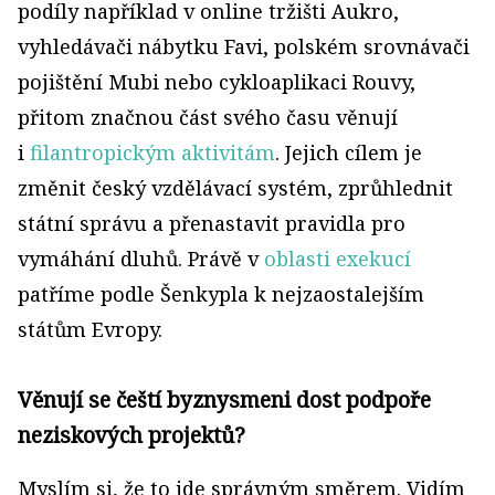
podíly například v online tržišti Aukro,
vyhledávači nábytku Favi, polském srovnávači
pojištění Mubi nebo cykloaplikaci Rouvy,
přitom značnou část svého času věnují
i
filantropickým aktivitám
. Jejich cílem je
změnit český vzdělávací systém, zprůhlednit
státní správu a přenastavit pravidla pro
vymáhání dluhů. Právě v
oblasti exekucí
patříme podle Šenkypla k nejzaostalejším
státům Evropy.
Věnují se čeští byznysmeni dost podpoře
neziskových projektů?
Myslím si, že to jde správným směrem. Vidím