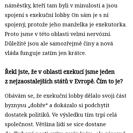
náměstky, kteří tam byli v minulosti a jsou
spojení s exekuční lobby. On sám je s ní
spojený, protože jeho manželka je exekutorka.
Proto jsme v této oblasti velmi nervózní.
Důležité jsou ale samozřejmě činy a nová
vláda funguje zatím jen krátce.
Řekl jste, že v oblasti exekucí jsme jeden
z nejzaostalejších států v Evropě. Čím to je?
Obávám se, že exekuční lobby dělalo svoji část
byznysu „dobře“ a dokázalo si podchytit
dostatek politiků. Ve výsledku tím trpí celá
společnost. Většina lidí se sice dostane