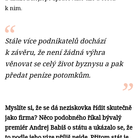
k nim.
Stále více podnikatelů dochází
k závěru, že není žádná výhra
věnovat se celý život byznysu a pak
předat peníze potomkům.
Myslíte si, že se dá neziskovka řídit skutečně
jako firma? Něco podobného říkal bývalý
premiér Andrej Babiš o státu a ukázalo se, že
to podle jeho vize příliš nejde. Přitom stát je