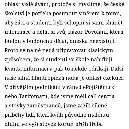
oblast vzdělávání, protože si myslíme, že české
školství je potřeba posunout směrem k tomu,
aby žáci a studenti byli schopní si sami shánět
informace a dělat si svůj názor. Povolání, která
budou v budoucnu dělat, dneska neexistují.
Proto se na ně nedá připravovat klasickým
způsobem, že si studenti ve škole nabiflují
kvanta informací a pak to někde odříkají. Další
naše silná filantropická noha je oblast exekucí.
V dřívějším podnikání v rámci ePojištění.cz
nebo Tarifomatu, kde jsme měli call centra
a stovky zaměstnanců, jsme zažili šílené
příběhy lidí, kteří kvůli původně malému
dluhu ve výši stovek korun přišli třeba