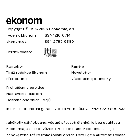
Copyright
©1996-2026
Economia, a.s.
Týdeník Ekonom
ISSN 1210-0714
ekonom.cz
ISSN 2787-9380
Certifikováno:
Kontakty
Kariéra
Tiráž redakce Ekonom
Newsletter
Předplatné
Všeobecné podmínky
Prohlášení o cookies
Nastavení soukromí
Ochrana osobních údajů
Inzerce
, obchodní garant:
Adéla Formáčková
,
+420 739 500 832
Jakékoliv užití obsahu, včetně převzetí článků, je bez souhlasu
Economia, a.s. zapovězeno. Bez souhlasu Economia, a.s. je
zapovězeno též rozmnožování obsahu pro účely automatizované