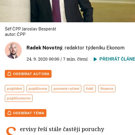
Šéf ČPP Jaroslav Besperát
autor:
ČPP
Radek Novotný
, redaktor týdeníku Ekonom
24. 9. 2020
00:00
/ 7 min. čtení
PŘEHRÁT ČLÁN
ODEBÍRAT AUTORA
pojištění
pojišťovna
povinné ručení
řidič
finance
pojišťovnictví
ODEBÍRAT TÉMA
S
ervisy řeší stále častěji poruchy