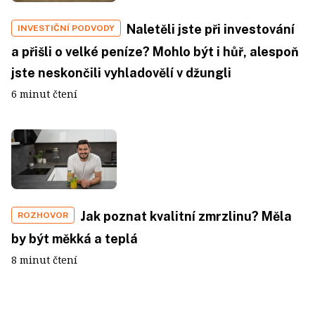
Naletěli jste při investování
INVESTIČNÍ PODVODY
a přišli o velké peníze? Mohlo být i hůř, alespoň
jste neskončili vyhladovělí v džungli
6 minut čtení
Jak poznat kvalitní zmrzlinu? Měla
ROZHOVOR
by být měkká a teplá
8 minut čtení