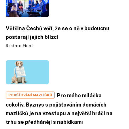
Většina Čechů věří, že se o ně v budoucnu
postarají jejich blízcí
6 minut čtení
Pro mého miláčka
POJIŠŤOVÁNÍ MAZLÍČKŮ
cokoliv. Byznys s pojišťováním domácích
mazlíčků je na vzestupu a největší hráči na
trhu se předhánějí s nabídkami