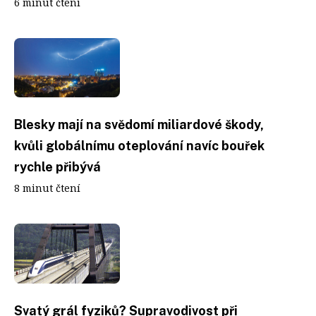
6 minut čtení
Blesky mají na svědomí miliardové škody,
kvůli globálnímu oteplování navíc bouřek
rychle přibývá
8 minut čtení
Svatý grál fyziků? Supravodivost při