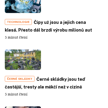
Čipy už jsou a jejich cena
TECHNOLOGIE
klesá. Přesto dál brzdí výrobu milionů aut
5 minut čtení
Černé skládky jsou teď
ČERNÉ SKLÁDKY
častější, tresty ale měkčí než v cizině
5 minut čtení