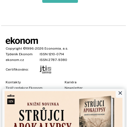
Copyright
©1996-2026
Economia, a.s.
Týdeník Ekonom
ISSN 1210-0714
ekonom.cz
ISSN 2787-9380
Certifikováno:
Kontakty
Kariéra
Tiráž redakce Ekonom
Newsletter
×
Předplatné
Všeobecné podmínky
Prohlášení o cookies
Nastavení soukromí
Ochrana osobních údajů
Inzerce
, obchodní garant:
Adéla Formáčková
,
+420 739 500 832