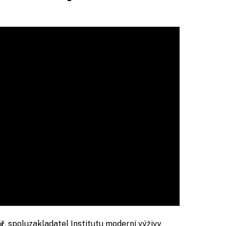
ář
, spoluzakladatel Institutu moderní výživy