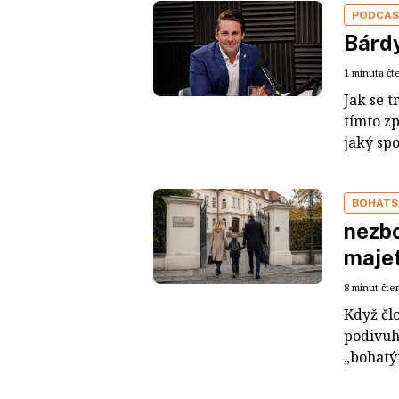
PODCA
Bárdy
1 minuta čt
Jak se t
tímto z
jaký sp
BOHATS
nezbo
maje
8 minut čte
Když čl
podivuh
„bohatým