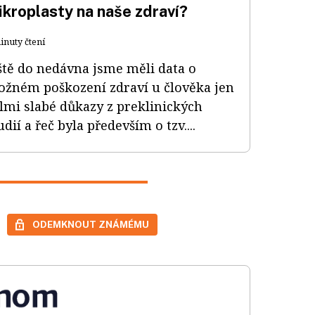
ikroplasty na naše zdraví?
inuty čtení
ště do nedávna jsme měli data o
žném poškození zdraví u člověka jen
lmi slabé důkazy z preklinických
udií a řeč byla především o tzv....
ODEMKNOUT ZNÁMÉMU