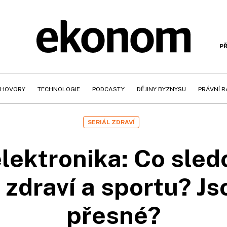
PŘ
HOVORY
TECHNOLOGIE
PODCASTY
DĚJINY BYZNYSU
PRÁVNÍ 
SERIÁL ZDRAVÍ
lektronika: Co sled
 zdraví a sportu? J
přesné?