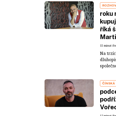
ROZHO
roku 
kupuj
říká 
Mart
15 minut čt
Na trzí
dluhopis
společno
ČÍNSKÁ
podce
podří
Voře
12 minut čt