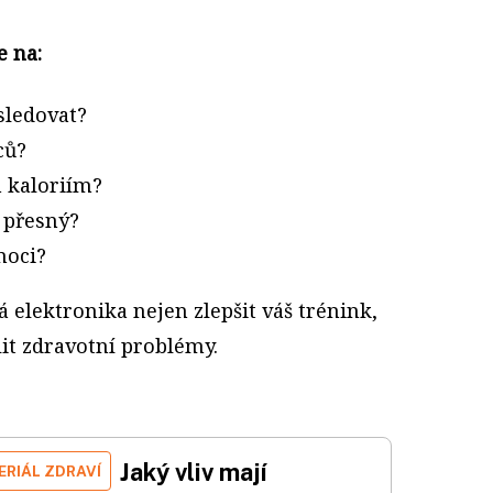
e na:
sledovat?
ců?
 kaloriím?
 přesný?
moci?
á elektronika nejen zlepšit váš trénink,
it zdravotní problémy.
Jaký vliv mají
ERIÁL ZDRAVÍ