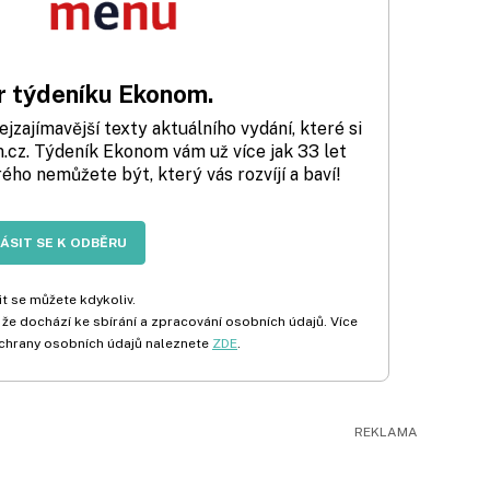
 týdeníku Ekonom.
zajímavější texty aktuálního vydání, které si
cz. Týdeník Ekonom vám už více jak 33 let
rého nemůžete být, který vás rozvíjí a baví!
LÁSIT SE K ODBĚRU
t se můžete kdykoliv.
 že dochází ke sbírání a zpracování osobních údajů. Více
chrany osobních údajů naleznete
ZDE
.