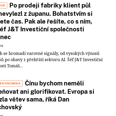
Po prodeji fabriky klient půl
VOR
nevylezl z županu. Bohatstvím si
ete čas. Pak ale řešíte, co s ním,
šéf J&T Investiční společnosti
inec
ení
ch se hromadí varovné signály, od vysokých výnosů
ů po obavy z přehřátí sektoru AI. Šéf J&T Investiční
sti Tomáš...
Čínu bychom neměli
 EKONOMIKA
ňovat ani glorifikovat. Evropa si
zla větev sama, říká Dan
chovský
ení