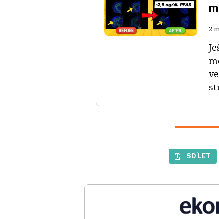
m
2 m
Je
mo
ve
st
SDÍLET