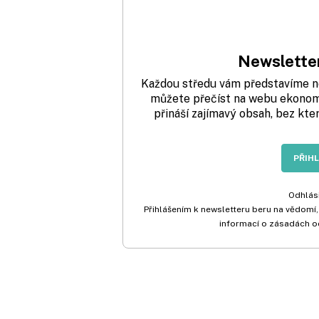
Newsletter
Každou středu vám představíme nej
můžete přečíst na webu ekonom.
přináší zajímavý obsah, bez kte
PŘIH
Odhlási
Přihlášením k newsletteru beru na vědomí,
informací o zásadách o