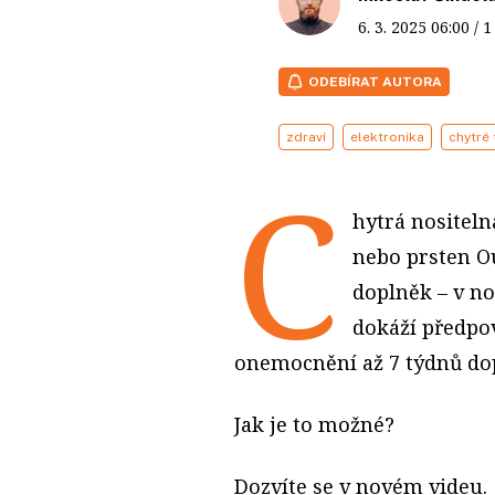
6. 3. 2025
06:00
/ 
ODEBÍRAT AUTORA
zdraví
elektronika
chytré
C
hytrá nositeln
nebo prsten O
doplněk – v nov
dokáží předpov
onemocnění až 7 týdnů do
Jak je to možné?
Dozvíte se v novém videu.