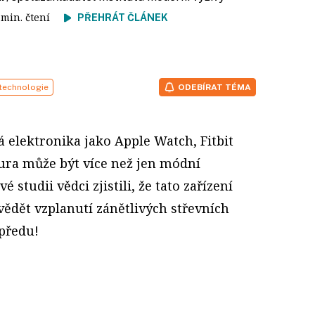
1 min. čtení
PŘEHRÁT ČLÁNEK
 technologie
ODEBÍRAT TÉMA
á elektronika jako Apple Watch, Fitbit
ura může být více než jen módní
é studii vědci zjistili, že tato zařízení
ědět vzplanutí zánětlivých střevních
předu!