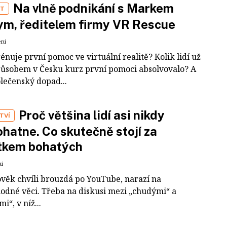
Na vlně podnikání s Markem
ST
m, ředitelem firmy VR Rescue
ení
rénuje první pomoc ve virtuální realitě? Kolik lidí už
působem v Česku kurz první pomoci absolvovalo? A
olečenský dopad...
Proč většina lidí asi nikdy
TVÍ
hatne. Co skutečně stojí za
tkem bohatých
ní
ověk chvíli brouzdá po YouTube, narazí na
odné věci. Třeba na diskusi mezi „chudými“ a
i“, v níž...