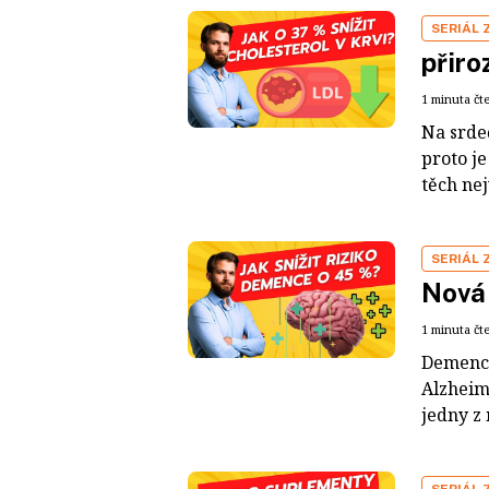
SERIÁL 
přiro
1 minuta čt
Na srde
proto je
těch nej
SERIÁL 
Nová 
1 minuta čt
Demence
Alzheim
jedny z 