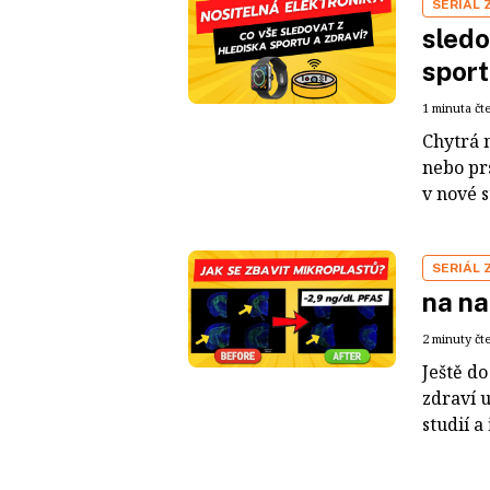
SERIÁL 
sledo
sport
1 minuta čt
Chytrá n
nebo pr
v nové st
SERIÁL 
na na
2 minuty čt
Ještě d
zdraví 
studií a