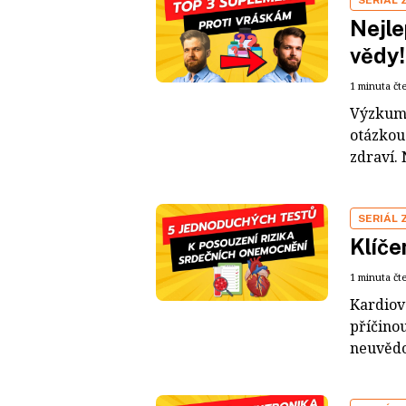
SERIÁL 
Nejle
vědy!
1 minuta čt
Výzkumy 
otázkou 
zdraví. 
SERIÁL 
Klíče
1 minuta čt
Kardiov
příčinou
neuvědom