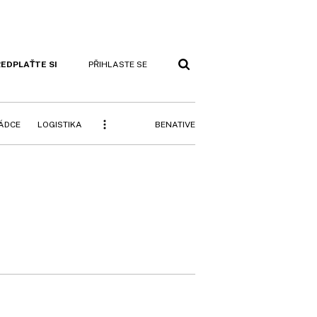
EDPLAŤTE SI
PŘIHLASTE SE
BENATIVE
RÁDCE
LOGISTIKA