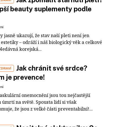
ZDRAVÍ
pší beauty suplementy podle
ení
jasně ukazují, že stav naší pleti není jen
estetiky – odráží i náš biologický věk a celkové
Nedávná korejská...
Jak chránit své srdce?
ZDRAVÍ
m je prevence!
ení
askulární onemocnění jsou tou nejčastější
 úmrtí na světě. Spousta lidí si však
uje, že jsou z velké části preventabilní!...