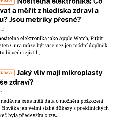
Nositelná elektronika: Co
ZDRAVÍ
vat a měřit z hlediska zdraví a
u? Jsou metriky přesné?
ení
ositelná elektronika jako Apple Watch, Fitbit
sten Oura může být více než jen módní doplněk –
udii vědci zjistili,...
Jaký vliv mají mikroplasty
ZDRAVÍ
še zdraví?
ení
o nedávna jsme měli data o možném poškození
u člověka jen velmi slabé důkazy z preklinických
 řeč byla především o tzv....