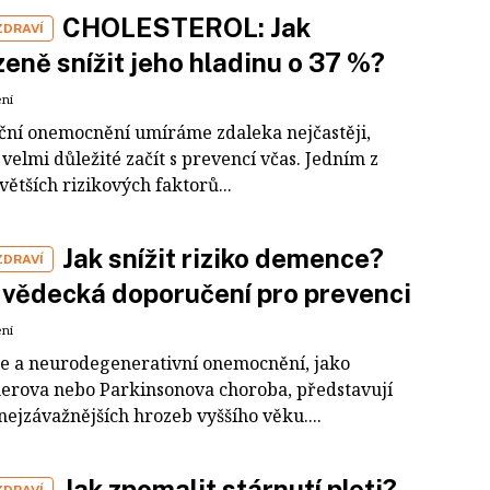
CHOLESTEROL: Jak
ZDRAVÍ
zeně snížit jeho hladinu o 37 %?
ení
ční onemocnění umíráme zdaleka nejčastěji,
 velmi důležité začít s prevencí včas. Jedním z
větších rizikových faktorů...
Jak snížit riziko demence?
ZDRAVÍ
vědecká doporučení pro prevenci
ení
 a neurodegenerativní onemocnění, jako
erova nebo Parkinsonova choroba, představují
nejzávažnějších hrozeb vyššího věku....
Jak zpomalit stárnutí pleti?