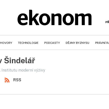
PŘ
HOVORY
TECHNOLOGIE
PODCASTY
DĚJINY BYZNYSU
PRÁVNÍ 
v Šindelář
 Institutu moderní výživy
RSS