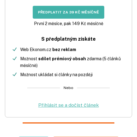
PŘEDPLATIT ZA 39 KČ MĚSÍČNĚ
První 2 měsíce, pak 149 Kč měsíčně
S předplatným získáte
Web Ekonom.cz
bez reklam
Možnost
sdílet prémiový obsah
zdarma (5 článků
měsíčně)
Možnost ukládat si články na později
Nebo
Přihlásit se a dočíst článek