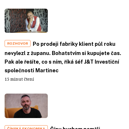
Po prodeji fabriky klient půl roku
ROZHOVOR
nevylezl z županu. Bohatstvím si kupujete čas.
Pak ale řešíte, co s ním, říká šéf J&T Investiční
společnosti Martinec
15 minut čtení
ČÍNSKÁ EKONOMIKA