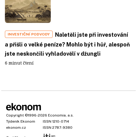
Naletěli jste při investování
INVESTIČNÍ PODVODY
a přišli o velké peníze? Mohlo být i hůř, alespoň
jste neskončili vyhladovělí v džungli
6 minut čtení
Copyright
©1996-2026
Economia, a.s.
Týdeník Ekonom
ISSN 1210-0714
ekonom.cz
ISSN 2787-9380