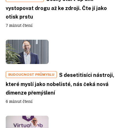
vystopovat drogu až ke zdroji. Čte jí jako
otisk prstu
7 minut čtení
S desetitisíci nástroji,
BUDOUCNOST PRŮMYSLU
které myslí jako nobelisté, nás čeká nová
dimenze přemýšlení
6 minut čtení