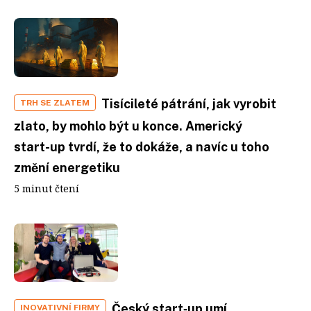
Tisícileté pátrání, jak vyrobit
TRH SE ZLATEM
zlato, by mohlo být u konce. Americký
start-up tvrdí, že to dokáže, a navíc u toho
změní energetiku
5 minut čtení
Český start‑up umí
INOVATIVNÍ FIRMY