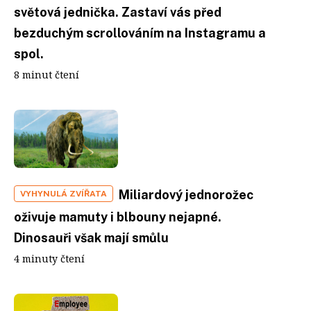
světová jednička. Zastaví vás před
bezduchým scrollováním na Instagramu a
spol.
8 minut čtení
Miliardový jednorožec
VYHYNULÁ ZVÍŘATA
oživuje mamuty i blbouny nejapné.
Dinosauři však mají smůlu
4 minuty čtení