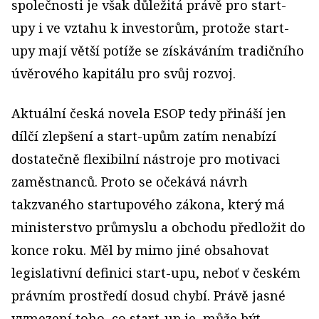
společnosti je však důležitá právě pro start-
upy i ve vztahu k investorům, protože start-
upy mají větší potíže se získáváním tradičního
úvěrového kapitálu pro svůj rozvoj.
Aktuální česká novela ESOP tedy přináší jen
dílčí zlepšení a start-upům zatím nenabízí
dostatečně flexibilní nástroje pro motivaci
zaměstnanců. Proto se očekává návrh
takzvaného startupového zákona, který má
ministerstvo průmyslu a obchodu předložit do
konce roku. Měl by mimo jiné obsahovat
legislativní definici start-upu, neboť v českém
právním prostředí dosud chybí. Právě jasné
vymezení toho, co start-up je, může být