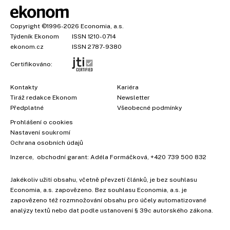
Copyright
©1996-2026
Economia, a.s.
Týdeník Ekonom
ISSN 1210-0714
ekonom.cz
ISSN 2787-9380
Certifikováno:
Kontakty
Kariéra
Tiráž redakce Ekonom
Newsletter
×
Předplatné
Všeobecné podmínky
Prohlášení o cookies
Nastavení soukromí
Ochrana osobních údajů
Inzerce
, obchodní garant:
Adéla Formáčková
,
+420 739 500 832
Jakékoliv užití obsahu, včetně převzetí článků, je bez souhlasu
Economia, a.s. zapovězeno. Bez souhlasu Economia, a.s. je
zapovězeno též rozmnožování obsahu pro účely automatizované
analýzy textů nebo dat podle ustanovení § 39c autorského zákona.