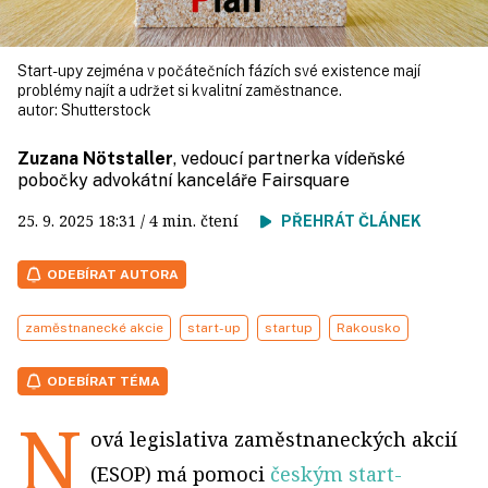
Start-upy zejména v počátečních fázích své existence mají
problémy najít a udržet si kvalitní zaměstnance.
autor:
Shutterstock
Zuzana Nötstaller
, vedoucí partnerka vídeňské
pobočky advokátní kanceláře Fairsquare
25. 9. 2025
18:31
/ 4 min. čtení
PŘEHRÁT ČLÁNEK
ODEBÍRAT AUTORA
zaměstnanecké akcie
start-up
startup
Rakousko
ODEBÍRAT TÉMA
N
ová legislativa zaměstnaneckých akcií
(ESOP) má pomoci
českým start-