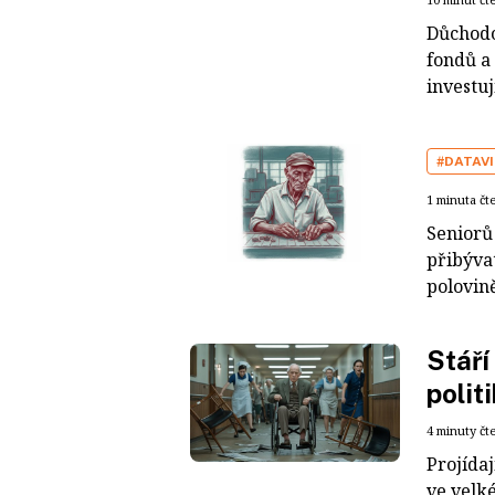
Důchodo
fondů a 
investuj
#DATAV
1 minuta čt
Seniorů
přibývat
polovině
Stáří
polit
4 minuty čt
Projídaj
ve velk