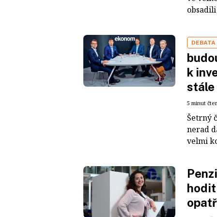
obsadili
DEBATA
budou
k inv
stále
5 minut čte
Šetrný č
nerad dá
velmi k
Penzi
hodit
opatř