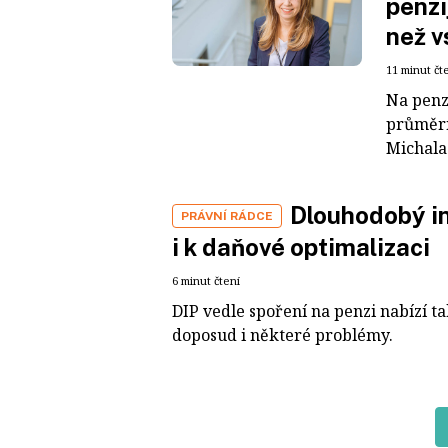
penzi
než v
11 minut čt
Na penzi
průměrn
Michala
Dlouhodobý in
PRÁVNÍ RÁDCE
i k daňové optimalizaci
6 minut čtení
DIP vedle spoření na penzi nabízí t
doposud i některé problémy.