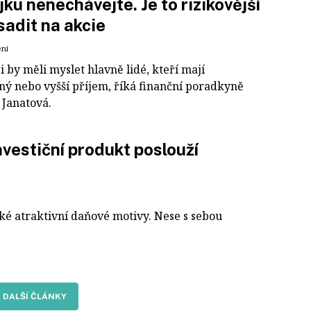
jku nenechávejte. Je to rizikovější
sadit na akcie
ení
 by měli myslet hlavně lidé, kteří mají
ý nebo vyšší příjem, říká finanční poradkyně
 Janatová.
vestiční produkt poslouží
aké atraktivní daňové motivy. Nese s sebou
DALŠÍ ČLÁNKY