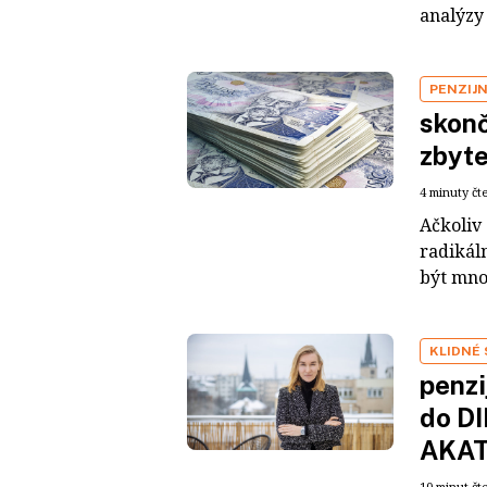
analýzy 
PENZIJN
skonč
zbyte
4 minuty čt
Ačkoliv 
radikáln
být mnoh
KLIDNÉ 
penzi
do DI
AKA
10 minut čt