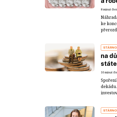
a rob
8 minut čte
Náhrada
ke konc
přerozd
STÁRNO
na dů
stát
10 minut čt
Spoření 
dekádu. 
investov
STÁRNO