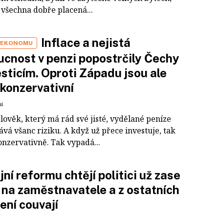
 všechna dobře placená...
Inflace a nejistá
 EKONOMU
cnost v penzi popostrčily Čechy
esticím. Oproti Západu jsou ale
 konzervativní
ní
lověk, který má rád své jisté, vydělané peníze
vá všanc riziku. A když už přece investuje, tak
onzervativně. Tak vypadá...
jní reformu chtějí politici už zase
 na zaměstnavatele a z ostatních
ení couvají