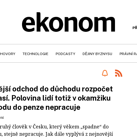
PŘ
HOVORY
TECHNOLOGIE
PODCASTY
DĚJINY BYZNYSU
PRÁVNÍ 
jší odchod do důchodu rozpočet
sí. Polovina lidí totiž v okamžiku
odu do penze nepracuje
ení
ruhý člověk v Česku, který věkem „spadne“ do
 stejně nepracuje. Jak dále vyplývá z nejnovější