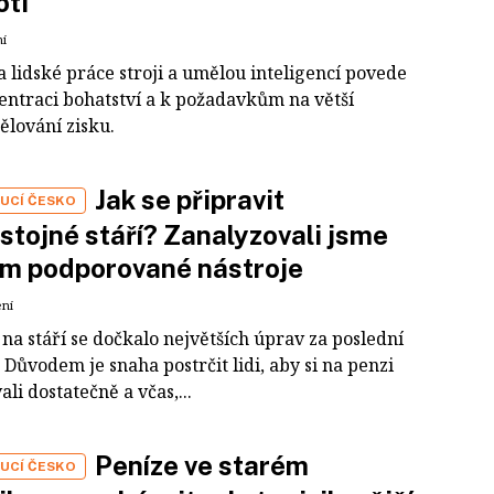
oti
ní
 lidské práce stroji a umělou inteligencí povede
entraci bohatství a k požadavkům na větší
ělování zisku.
Jak se připravit
UCÍ ČESKO
stojné stáří? Zanalyzovali jsme
em podporované nástroje
ení
na stáří se dočkalo největších úprav za poslední
Důvodem je snaha postrčit lidi, aby si na penzi
ali dostatečně a včas,...
Peníze ve starém
UCÍ ČESKO