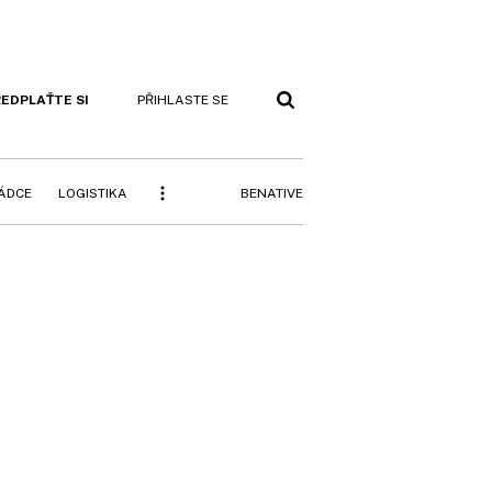
EDPLAŤTE SI
PŘIHLASTE SE
BENATIVE
RÁDCE
LOGISTIKA