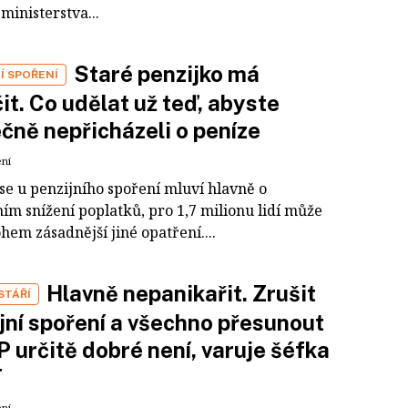
ministerstva...
Staré penzijko má
Í SPOŘENÍ
it. Co udělat už teď, abyste
čně nepřicházeli o peníze
ení
se u penzijního spoření mluví hlavně o
ím snížení poplatků, pro 1,7 milionu lidí může
em zásadnější jiné opatření....
Hlavně nepanikařit. Zrušit
STÁŘÍ
jní spoření a všechno přesunout
P určitě dobré není, varuje šéfka
T
ení