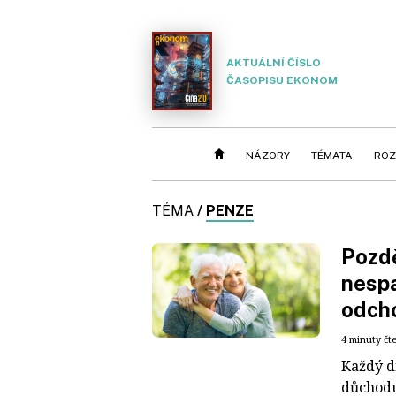
AKTUÁLNÍ ČÍSLO
ČASOPISU EKONOM
NÁZORY
TÉMATA
ROZ
TÉMA
/
PENZE
Pozdě
nespa
odch
4 minuty čt
Každý d
důchodu,