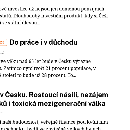
vé investice už nejsou jen doménou penzijních
států. Dlouhodobý investiční produkt, kdy si Češi
í se státní úlevou...
Do práce i v důchodu
IZE
ení
 ve věku nad 65 let bude v Česku výrazně
. Zatímco nyní tvoří 21 procent populace, v
 století to bude už 28 procent. To...
 v Česku. Rostoucí násilí, nezájem
iků i toxická mezigenerační válka
ení
í naši budoucnost, veřejné finance jsou kvůli nim
ém schodku, bydlí ve zbytečně velkých bytech,