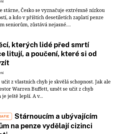
ení
e stárne, Česko se vyznačuje extrémně nízkou
tí, a kdo v příštích desetiletích zaplatí penze
m seniorům, zůstává nejasné....
ěcí, kterých lidé před smrtí
e litují, a poučení, které si od
zít
ení
učit z vlastních chyb je skvělá schopnost. Jak ale
estor Warren Buffett, umět se učit z chyb
e ještě lepší. A v...
Stárnoucím a ubývajícím
AFIE
m na penze vydělají cizinci