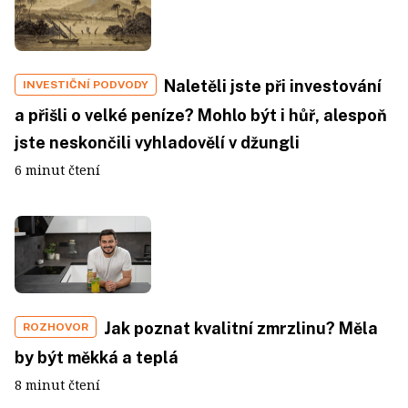
Naletěli jste při investování
INVESTIČNÍ PODVODY
a přišli o velké peníze? Mohlo být i hůř, alespoň
jste neskončili vyhladovělí v džungli
6 minut čtení
Jak poznat kvalitní zmrzlinu? Měla
ROZHOVOR
by být měkká a teplá
8 minut čtení