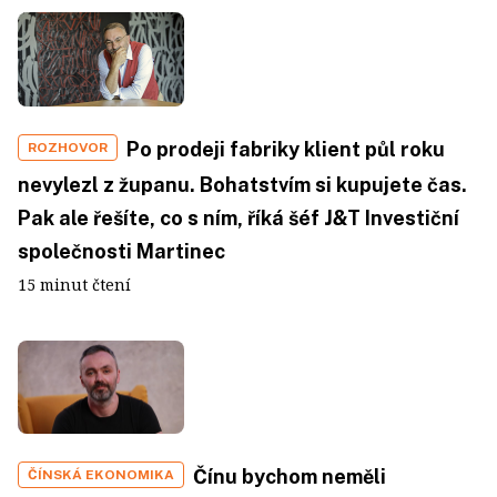
Po prodeji fabriky klient půl roku
ROZHOVOR
nevylezl z županu. Bohatstvím si kupujete čas.
Pak ale řešíte, co s ním, říká šéf J&T Investiční
společnosti Martinec
15 minut čtení
Čínu bychom neměli
ČÍNSKÁ EKONOMIKA