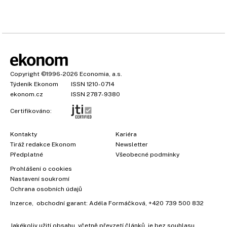
Copyright
©1996-2026
Economia, a.s.
Týdeník Ekonom
ISSN 1210-0714
ekonom.cz
ISSN 2787-9380
Certifikováno:
Kontakty
Kariéra
Tiráž redakce Ekonom
Newsletter
Předplatné
Všeobecné podmínky
Prohlášení o cookies
Nastavení soukromí
Ochrana osobních údajů
Inzerce
, obchodní garant:
Adéla Formáčková
,
+420 739 500 832
Jakékoliv užití obsahu, včetně převzetí článků, je bez souhlasu