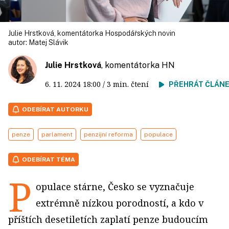
Julie Hrstková, komentátorka Hospodářských novin
autor:
Matej Slávik
Julie Hrstková
, komentátorka HN
6. 11. 2024
18:00
/ 3 min. čtení
PŘEHRÁT ČLÁN
ODEBÍRAT AUTORKU
penze
parlament
penzijní reforma
populace
ODEBÍRAT TÉMA
P
opulace stárne, Česko se vyznačuje
extrémně nízkou porodností, a kdo v
příštích desetiletích zaplatí penze budoucím