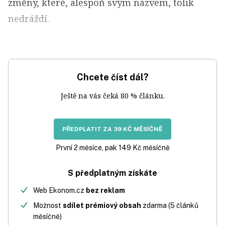
změny, které, alespoň svým názvem, tolik
nedráždí.
Chcete číst dál?
Ještě na vás čeká 80 % článku.
PŘEDPLATIT ZA 39 KČ MĚSÍČNĚ
První 2 měsíce, pak 149 Kč měsíčně
S předplatným získáte
Web Ekonom.cz
bez reklam
Možnost
sdílet prémiový obsah
zdarma (5 článků
měsíčně)