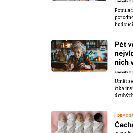
3 minuty čt
Populac
porodnos
budoucí
Pět v
nejvíc
nich v
4 minuty čt
Umět se 
říká inv
druhých j
DEMOGR
Čechů