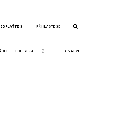
EDPLAŤTE SI
PŘIHLASTE SE
BENATIVE
RÁDCE
LOGISTIKA