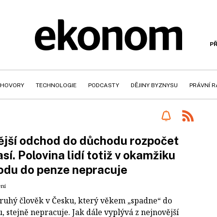
PŘ
HOVORY
TECHNOLOGIE
PODCASTY
DĚJINY BYZNYSU
PRÁVNÍ 
jší odchod do důchodu rozpočet
sí. Polovina lidí totiž v okamžiku
odu do penze nepracuje
ení
ruhý člověk v Česku, který věkem „spadne“ do
 stejně nepracuje. Jak dále vyplývá z nejnovější