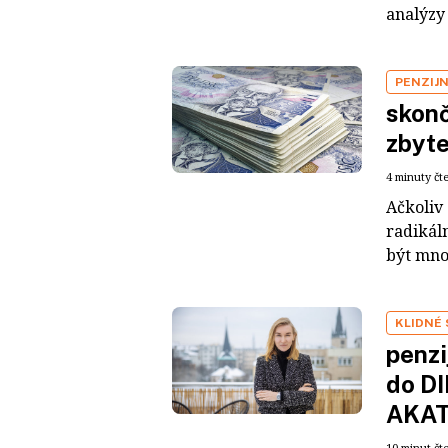
analýzy 
PENZIJN
skonč
zbyte
4 minuty čt
Ačkoliv 
radikáln
být mnoh
KLIDNÉ 
penzi
do DI
AKA
10 minut čt