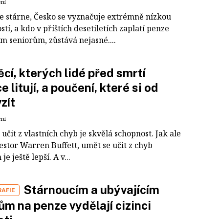
ení
e stárne, Česko se vyznačuje extrémně nízkou
tí, a kdo v příštích desetiletích zaplatí penze
m seniorům, zůstává nejasné....
ěcí, kterých lidé před smrtí
e litují, a poučení, které si od
zít
ení
učit z vlastních chyb je skvělá schopnost. Jak ale
estor Warren Buffett, umět se učit z chyb
e ještě lepší. A v...
Stárnoucím a ubývajícím
AFIE
m na penze vydělají cizinci