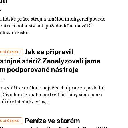
oti
ní
 lidské práce stroji a umělou inteligencí povede
entraci bohatství a k požadavkům na větší
ělování zisku.
Jak se připravit
UCÍ ČESKO
stojné stáří? Zanalyzovali jsme
em podporované nástroje
ení
na stáří se dočkalo největších úprav za poslední
Důvodem je snaha postrčit lidi, aby si na penzi
ali dostatečně a včas,...
Peníze ve starém
UCÍ ČESKO