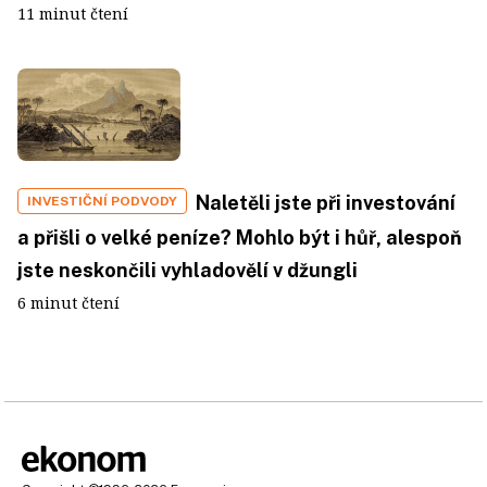
11 minut čtení
Naletěli jste při investování
INVESTIČNÍ PODVODY
a přišli o velké peníze? Mohlo být i hůř, alespoň
jste neskončili vyhladovělí v džungli
6 minut čtení