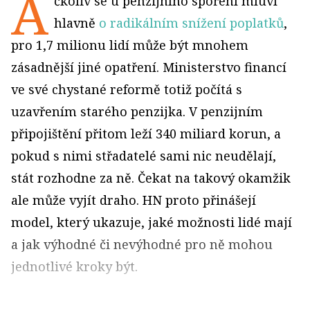
A
čkoliv se u penzijního spoření mluví
hlavně
o radikálním snížení poplatků
,
pro 1,7 milionu lidí může být mnohem
zásadnější jiné opatření. Ministerstvo financí
ve své chystané reformě totiž počítá s
uzavřením starého penzijka. V penzijním
připojištění přitom leží 340 miliard korun, a
pokud s nimi střadatelé sami nic neudělají,
stát rozhodne za ně. Čekat na takový okamžik
ale může vyjít draho. HN proto přinášejí
model, který ukazuje, jaké možnosti lidé mají
a jak výhodné či nevýhodné pro ně mohou
jednotlivé kroky být.