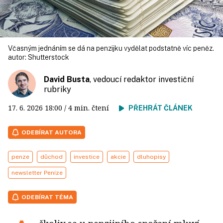
Včasným jednáním se dá na penzijku vydělat podstatně víc peněz.
autor:
Shutterstock
David Busta
, vedoucí redaktor investiční
rubriky
17. 6. 2026
18:00
/ 4 min. čtení
PŘEHRÁT ČLÁNEK
ODEBÍRAT AUTORA
penze
důchod
investice
akcie
dluhopisy
newsletter Peníze
ODEBÍRAT TÉMA