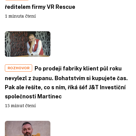
ředitelem firmy VR Rescue
1 minuta čtení
Po prodeji fabriky klient půl roku
ROZHOVOR
nevylezl z županu. Bohatstvím si kupujete čas.
Pak ale řešíte, co s ním, říká šéf J&T Investiční
společnosti Martinec
15 minut čtení