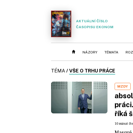
AKTUÁLNÍ ČÍSLO
ČASOPISU EKONOM
NÁZORY
TÉMATA
ROZ
TÉMA
/
VŠE O TRHU PRÁCE
MZDY
absol
práci.
říká 
10 minut čt
Masové 