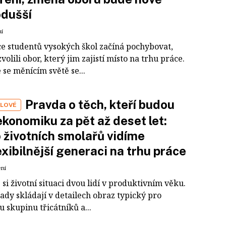
odušší
ní
íce studentů vysokých škol začíná pochybovat,
i zvolili obor, který jim zajistí místo na trhu práce.
 se měnícím světě se...
Pravda o těch, kteří budou
ÁLOVÉ
 ekonomiku za pět až deset let:
 životních smolařů vidíme
exibilnější generaci na trhu práce
ení
i životní situaci dvou lidí v produktivním věku.
dy skládají v detailech obraz typický pro
 skupinu třicátníků a...