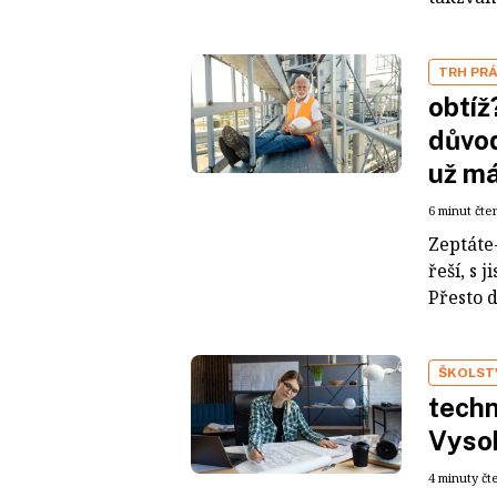
TRH PR
obtíž
důvod
už má
6 minut čte
Zeptáte-
řeší, s 
Přesto de
ŠKOLST
techn
Vysok
4 minuty čt