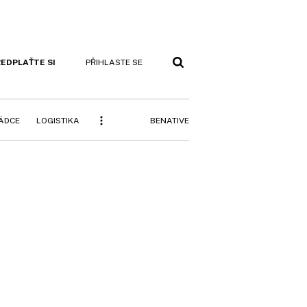
EDPLAŤTE SI
PŘIHLASTE SE
BENATIVE
RÁDCE
LOGISTIKA