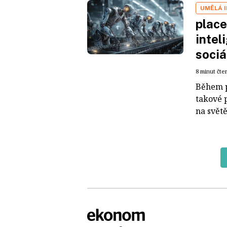
UMĚLÁ 
place
intel
sociá
8 minut čte
Během p
takové 
na světě