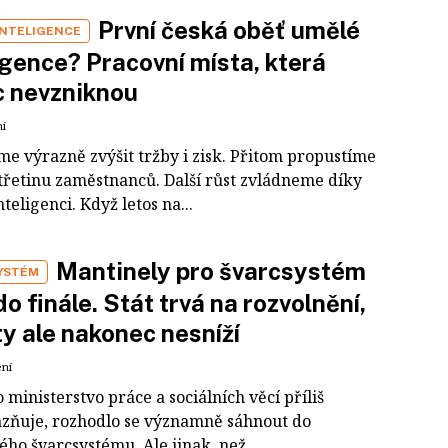
První česká oběť umělé
INTELIGENCE
igence? Pracovní místa, která
c nevzniknou
ní
me výrazně zvýšit tržby i zisk. Přitom propustíme
třetinu zaměstnanců. Další růst zvládneme díky
teligenci. Když letos na...
Mantinely pro švarcsystém
YSTÉM
do finále. Stát trvá na rozvolnění,
y ale nakonec nesníží
ení
o ministerstvo práce a sociálních věcí příliš
zňuje, rozhodlo se významně sáhnout do
ho švarcsystému. Ale jinak, než...