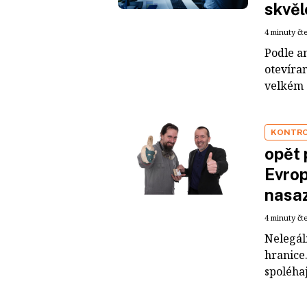
skvěl
4 minuty čt
Podle am
otevíran
velkém s
KONTRO
opět 
Evrop
nasaz
4 minuty čt
Nelegál
hranice.
spoléhaj