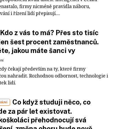
enastalo, firmy nicméně pravidla náboru,
ní i řízení lidí přepisují....
Kdo z vás to má? Přes sto tisíc
jen šest procent zaměstnanců.
ěte, jakou máte šanci vy
ení
zdy čekají především na ty, které firmy
ou nahradit. Rozhodnou odbornost, technologie i
ek lidí.
Co když studuji něco, co
VÁNÍ
e za pár let existovat.
oškoláci přehodnocují svá
ení, změna oboru bude nově