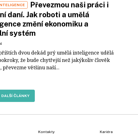
Převezmou naši práci i
INTELIGENCE
ní daní. Jak roboti a umělá
igence změní ekonomiku a
lní systém
ní
říštích dvou dekád prý umělá inteligence udělá
pokroky, že bude chytřejší než jakýkoliv člověk
, převezme většinu naší...
DALŠÍ ČLÁNKY
Kontakty
Kariéra