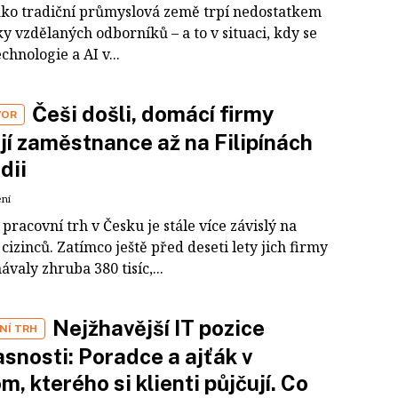
ako tradiční průmyslová země trpí nedostatkem
y vzdělaných odborníků – a to v situaci, kdy se
chnologie a AI v...
Češi došli, domácí firmy
VOR
jí zaměstnance až na Filipínách
ndii
ení
pracovní trh v Česku je stále více závislý na
cizinců. Zatímco ještě před deseti lety jich firmy
valy zhruba 380 tisíc,...
Nejžhavější IT pozice
NÍ TRH
snosti: Poradce a ajťák v
m, kterého si klienti půjčují. Co