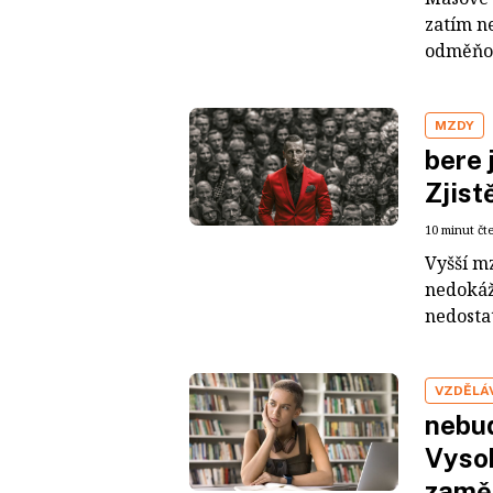
zatím n
odměňová
MZDY
bere 
Zjist
10 minut čt
Vyšší m
nedokáž
nedostat
VZDĚLÁ
nebud
Vysok
zaměř