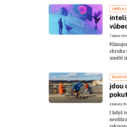
UMĚLÁ 
intel
vůbe
7 minut čte
Plánuje
zhruba 
umělé in
ŠVARCS
jdou 
pokut
4 minuty čt
I když t
nezdůra
takzvané