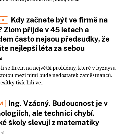
Kdy začnete být ve firmě na
ÁCE
? Zlom přijde v 45 letech a
em často nejsou předsudky, že
te nejlepší léta za sebou
ní
li se firem na největší problémy, které v byznysu
jistotou mezi nimi bude nedostatek zaměstnanců.
sítky tisíc lidí ve...
Ing. Vzácný. Budoucnost je v
VÍ
ologiích, ale technici chybí.
é školy slevují z matematiky
ení