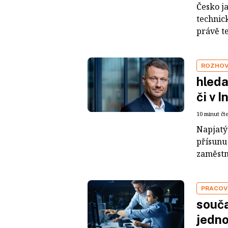
Česko j
technick
právě te
ROZHO
hleda
či v I
10 minut čt
Napjatý 
přísunu 
zaměstná
PRACOV
souča
jedno