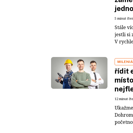
jedn
5 minut čte
Stále v
jestli s
V rychle
MILENI
řídit
místo
nejfl
12 minut čt
Ukažme s
Dohroma
početnou