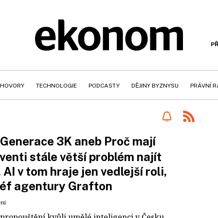
PŘ
HOVORY
TECHNOLOGIE
PODCASTY
DĚJINY BYZNYSU
PRÁVNÍ 
Generace 3K aneb Proč mají
venti stále větší problém najít
 AI v tom hraje jen vedlejší roli,
šéf agentury Grafton
ení
propouštění kvůli umělé inteligenci v Česku