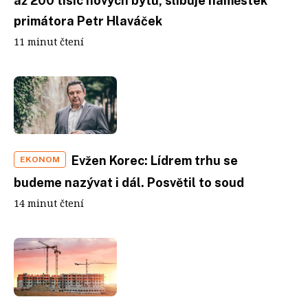
až 200 tisíc nových bytů, slibuje náměstek
primátora Petr Hlaváček
11 minut čtení
Evžen Korec: Lídrem trhu se
EKONOM
budeme nazývat i dál. Posvětil to soud
14 minut čtení