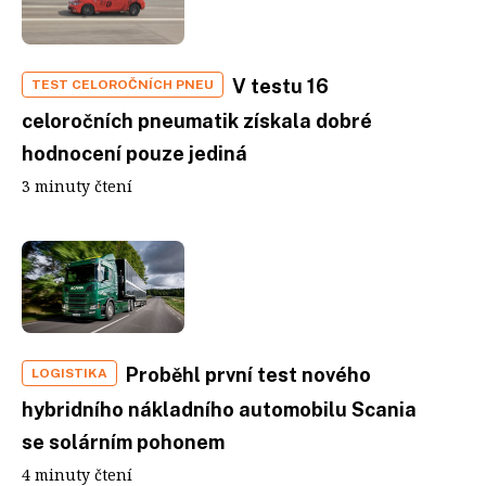
V testu 16
TEST CELOROČNÍCH PNEU
celoročních pneumatik získala dobré
hodnocení pouze jediná
3 minuty čtení
Proběhl první test nového
LOGISTIKA
hybridního nákladního automobilu Scania
se solárním pohonem
4 minuty čtení