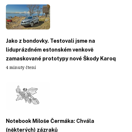
Jako z bondovky. Testovali jsme na
liduprázdném estonském venkově
zamaskované prototypy nové Škody Karoq
4 minuty čtení
Notebook Miloše Čermáka: Chvála
(některých) zázraků