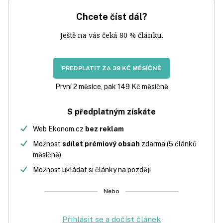
Chcete číst dál?
Ještě na vás čeká 80 % článku.
PŘEDPLATIT ZA 39 KČ MĚSÍČNĚ
První 2 měsíce, pak 149 Kč měsíčně
S předplatným získáte
Web Ekonom.cz
bez reklam
Možnost
sdílet prémiový obsah
zdarma (5 článků
měsíčně)
Možnost ukládat si články na později
Nebo
Přihlásit se a dočíst článek