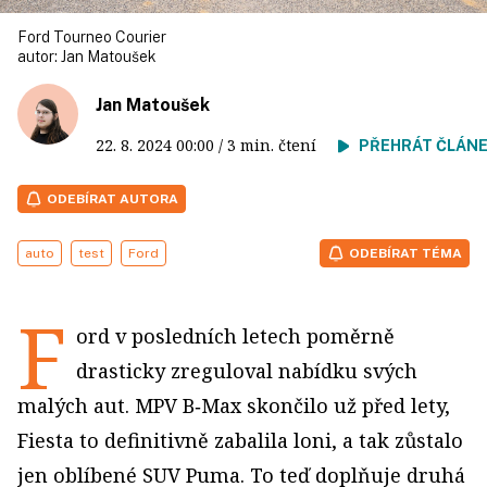
Ford Tourneo Courier
autor:
Jan Matoušek
Jan Matoušek
22. 8. 2024
00:00
/ 3 min. čtení
PŘEHRÁT ČLÁN
ODEBÍRAT AUTORA
auto
test
Ford
ODEBÍRAT TÉMA
F
ord v posledních letech poměrně
drasticky zreguloval nabídku svých
malých aut. MPV B‑Max skončilo už před lety,
Fiesta to definitivně zabalila loni, a tak zůstalo
jen oblíbené SUV Puma. To teď doplňuje druhá