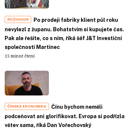
Po prodeji fabriky klient půl roku
ROZHOVOR
nevylezl z županu. Bohatstvím si kupujete čas.
Pak ale řešíte, co s ním, říká šéf J&T Investiční
společnosti Martinec
15 minut čtení
Čínu bychom neměli
ČÍNSKÁ EKONOMIKA
podceňovat ani glorifikovat. Evropa si podřízla
větev sama, říká Dan Vořechovský