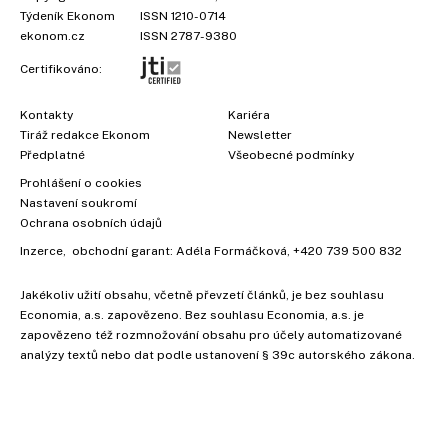
Týdeník Ekonom
ISSN 1210-0714
ekonom.cz
ISSN 2787-9380
Certifikováno:
Kontakty
Kariéra
Tiráž redakce Ekonom
Newsletter
Předplatné
Všeobecné podmínky
Prohlášení o cookies
Nastavení soukromí
Ochrana osobních údajů
Inzerce
, obchodní garant:
Adéla Formáčková
,
+420 739 500 832
Jakékoliv užití obsahu, včetně převzetí článků, je bez souhlasu
Economia, a.s. zapovězeno. Bez souhlasu Economia, a.s. je
zapovězeno též rozmnožování obsahu pro účely automatizované
analýzy textů nebo dat podle ustanovení § 39c autorského zákona.