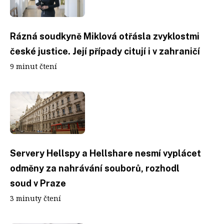
Rázná soudkyně Miklová otřásla zvyklostmi
české justice. Její případy citují i v zahraničí
9 minut čtení
Servery Hellspy a Hellshare nesmí vyplácet
odměny za nahrávání souborů, rozhodl
soud v Praze
3 minuty čtení