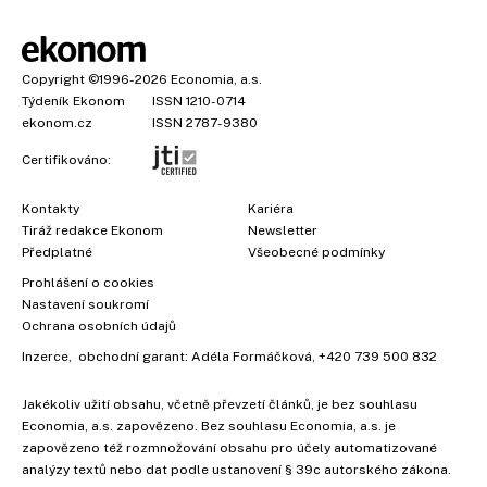
Copyright
©1996-2026
Economia, a.s.
Týdeník Ekonom
ISSN 1210-0714
ekonom.cz
ISSN 2787-9380
Certifikováno:
Kontakty
Kariéra
Tiráž redakce Ekonom
Newsletter
Předplatné
Všeobecné podmínky
Prohlášení o cookies
Nastavení soukromí
Ochrana osobních údajů
Inzerce
, obchodní garant:
Adéla Formáčková
,
+420 739 500 832
Jakékoliv užití obsahu, včetně převzetí článků, je bez souhlasu
Economia, a.s. zapovězeno. Bez souhlasu Economia, a.s. je
zapovězeno též rozmnožování obsahu pro účely automatizované
analýzy textů nebo dat podle ustanovení § 39c autorského zákona.