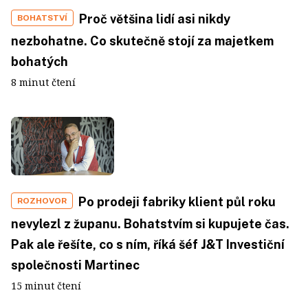
Proč většina lidí asi nikdy
BOHATSTVÍ
nezbohatne. Co skutečně stojí za majetkem
bohatých
8 minut čtení
Po prodeji fabriky klient půl roku
ROZHOVOR
nevylezl z županu. Bohatstvím si kupujete čas.
Pak ale řešíte, co s ním, říká šéf J&T Investiční
společnosti Martinec
15 minut čtení