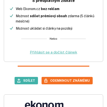
S předplatným získáte
Web Ekonom.cz
bez reklam
Možnost
sdílet prémiový obsah
zdarma (5 článků
měsíčně)
Možnost ukládat si články na později
Nebo
Přihlásit se a dočíst článek
SDÍLET
ODEMKNOUT ZNÁMÉMU