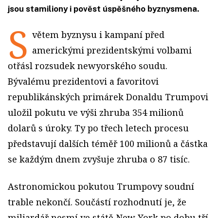
jsou stamiliony i pověst úspěšného byznysmena.
S
větem byznysu i kampaní před
americkými prezidentskými volbami
otřásl rozsudek newyorského soudu.
Bývalému prezidentovi a favoritovi
republikánských primárek Donaldu Trumpovi
uložil pokutu ve výši zhruba 354 milionů
dolarů s úroky. Ty po třech letech procesu
představují dalších téměř 100 milionů a částka
se každým dnem zvyšuje zhruba o 87 tisíc.
Astronomickou pokutou Trumpovy soudní
trable nekončí. Součástí rozhodnutí je, že
miliardář nesmí ve státě New York po dobu tří