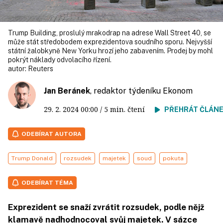
Trump Building, proslulý mrakodrap na adrese Wall Street 40, se
může stát středobodem exprezidentova soudního sporu. Nejvyšší
státní žalobkyně New Yorku hrozí jeho zabavením. Prodej by mohl
pokrýt náklady odvolacího řízení.
autor:
Reuters
Jan Beránek
, redaktor týdeníku Ekonom
29. 2. 2024
00:00
/ 5 min. čtení
PŘEHRÁT ČLÁN
ODEBÍRAT AUTORA
Trump Donald
rozsudek
majetek
soud
pokuta
ODEBÍRAT TÉMA
Exprezident se snaží zvrátit rozsudek, podle nějž
klamavě nadhodnocoval svůj majetek. V sázce