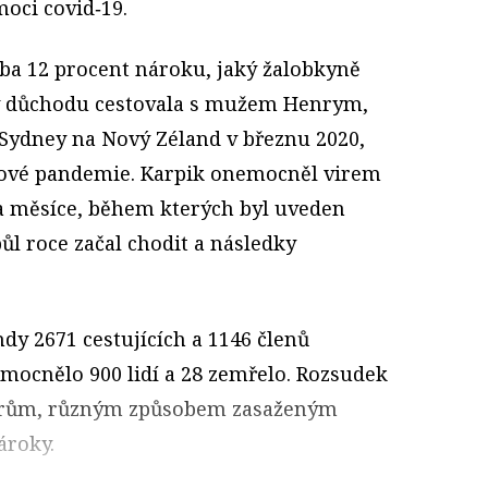
oci covid‑19.
ba 12 procent nároku, jaký žalobkyně
 v důchodu cestovala s mužem Henrym,
 Sydney na Nový Zéland v březnu 2020,
rové pandemie. Karpik onemocněl virem
va měsíce, během kterých byl uveden
l roce začal chodit a následky
hdy 2671 cestujících a 1146 členů
ocnělo 900 lidí a 28 zemřelo. Rozsudek
žérům, různým způsobem zasaženým
ároky.