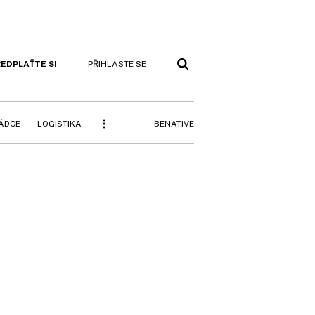
EDPLAŤTE SI
PŘIHLASTE SE
BENATIVE
RÁDCE
LOGISTIKA