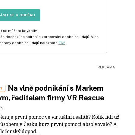
LÁSIT SE K ODBĚRU
t se můžete kdykoliv.
 že dochází ke sbírání a zpracování osobních údajů. Více
chrany osobních údajů naleznete
ZDE
.
Na vlně podnikání s Markem
ST
m, ředitelem firmy VR Rescue
ení
rénuje první pomoc ve virtuální realitě? Kolik lidí už
působem v Česku kurz první pomoci absolvovalo? A
olečenský dopad...