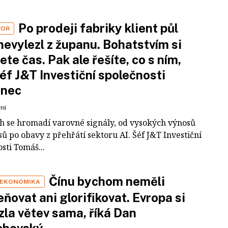
Po prodeji fabriky klient půl
VOR
nevylezl z županu. Bohatstvím si
ete čas. Pak ale řešíte, co s ním,
šéf J&T Investiční společnosti
inec
ení
ch se hromadí varovné signály, od vysokých výnosů
ů po obavy z přehřátí sektoru AI. Šéf J&T Investiční
sti Tomáš...
Čínu bychom neměli
 EKONOMIKA
ňovat ani glorifikovat. Evropa si
zla větev sama, říká Dan