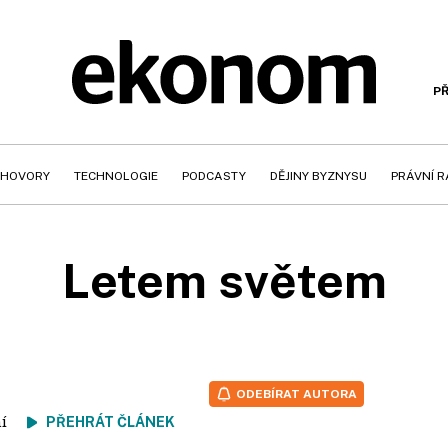
PŘ
HOVORY
TECHNOLOGIE
PODCASTY
DĚJINY BYZNYSU
PRÁVNÍ 
Letem světem
ODEBÍRAT AUTORA
tení
PŘEHRÁT ČLÁNEK