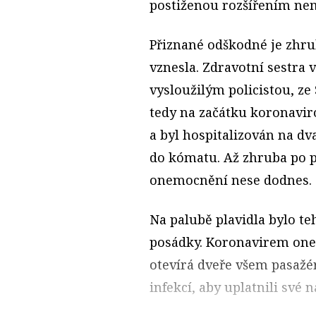
postiženou rozšířením nem
Přiznané odškodné je zhru
vznesla. Zdravotní sestra
vysloužilým policistou, ze
tedy na začátku koronavi
a byl hospitalizován na d
do kómatu. Až zhruba po pů
onemocnění nese dodnes.
Na palubě plavidla bylo te
posádky. Koronavirem onem
otevírá dveře všem pasa
infekcí, aby uplatnili své n