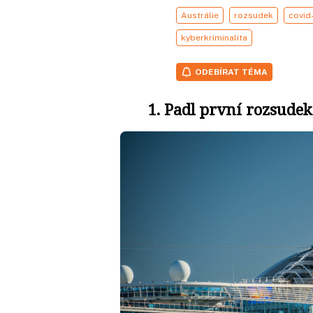
Austrálie
rozsudek
covid
kyberkriminalita
ODEBÍRAT TÉMA
1. Padl první rozsudek