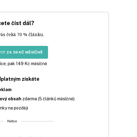
ete číst dál?
vás čeká 70 % článku.
IT ZA 39 KČ MĚSÍČNĚ
íce, pak 149 Kč měsíčně
dplatným získáte
eklam
iový obsah
zdarma (5 článků měsíčně)
nky na později
Nebo