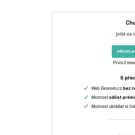
Chc
Ještě na 
PŘEDPLAT
První 2 měs
S pře
Web Ekonom.cz
bez r
Možnost
sdílet prém
Možnost ukládat si člá