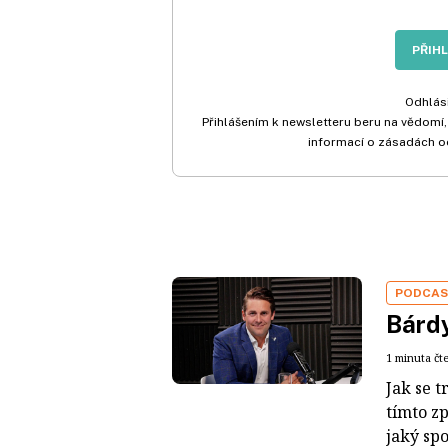
PŘIH
Odhlási
Přihlášením k newsletteru beru na vědomí,
informací o zásadách o
PODCA
Bárdy
1 minuta čt
Jak se t
tímto z
jaký sp