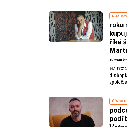
ROZHO
roku 
kupuj
říká 
Mart
15 minut čt
Na trzí
dluhopis
společno
ČÍNSKÁ
podce
podří