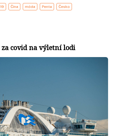
-19
Čína
móda
Penta
Česko
 za covid na výletní lodi