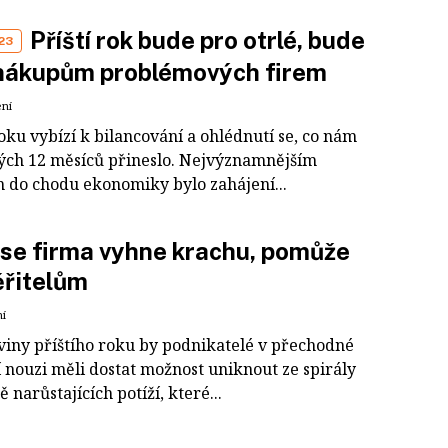
Příští rok bude pro otrlé, bude
23
 nákupům problémových firem
ení
oku vybízí k bilancování a ohlédnutí se, co nám
ých 12 měsíců přineslo. Nejvýznamnějším
 do chodu ekonomiky bylo zahájení...
se firma vyhne krachu, pomůže
věřitelům
ní
viny příštího roku by podnikatelé v přechodné
 nouzi měli dostat možnost uniknout ze spirály
 narůstajících potíží, které...