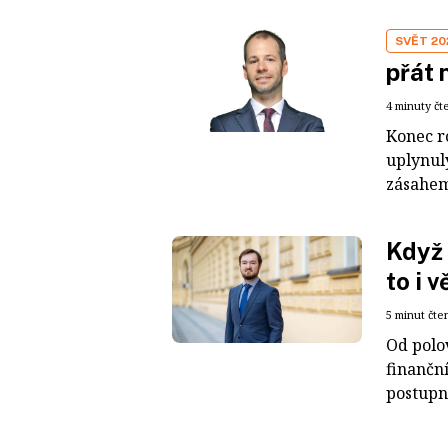
SVĚT 20
přát
4 minuty čt
Konec r
uplynul
zásahem
Když 
to i 
5 minut čte
Od polo
finanční
postupně