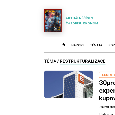
AKTUÁLNÍ ČÍSLO
ČASOPISU EKONOM
NÁZORY
TÉMATA
ROZ
TÉMA
/
RESTRUKTURALIZACE
ZESTÁT
30pro
exper
kupov
7 minut čte
Polostá