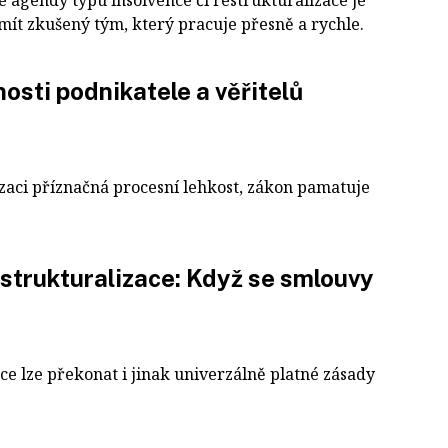
é agendy typu insolvence či restrukturalizace je
mít zkušený tým, který pracuje přesně a rychle.
osti podnikatele a věřitelů
izaci příznačná procesní lehkost, zákon pamatuje
estrukturalizace: Když se smlouvy
ce lze překonat i jinak univerzálně platné zásady