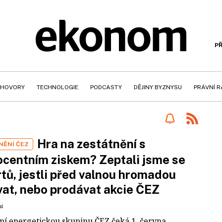
PŘ
HOVORY
TECHNOLOGIE
PODCASTY
DĚJINY BYZNYSU
PRÁVNÍ 
Hra na zestátnění s
NĚNÍ ČEZ
centním ziskem? Zeptali jsme se
tů, jestli před valnou hromadou
at, nebo prodávat akcie ČEZ
ní
tní energetickou skupinu ČEZ čeká 1. června