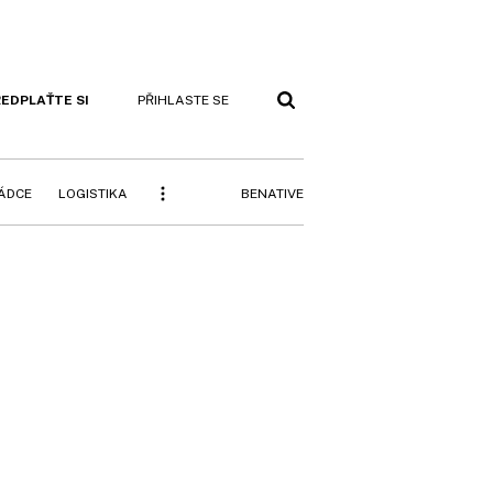
EDPLAŤTE SI
PŘIHLASTE SE
BENATIVE
RÁDCE
LOGISTIKA