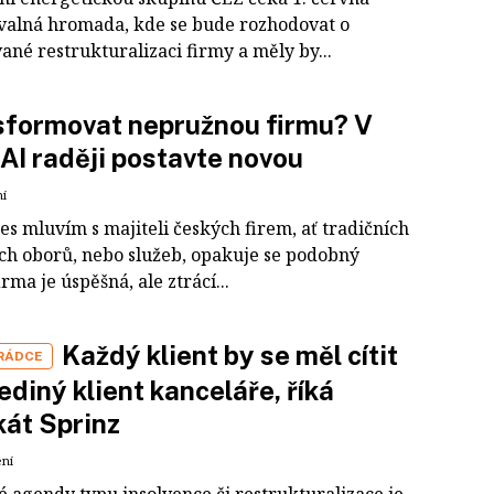
 valná hromada, kde se bude rozhodovat o
né restrukturalizaci firmy a měly by...
sformovat nepružnou firmu? V
AI raději postavte novou
ní
s mluvím s majiteli českých firem, ať tradičních
ch oborů, nebo služeb, opakuje se podobný
irma je úspěšná, ale ztrácí...
Každý klient by se měl cítit
 RÁDCE
jediný klient kanceláře, říká
át Sprinz
ení