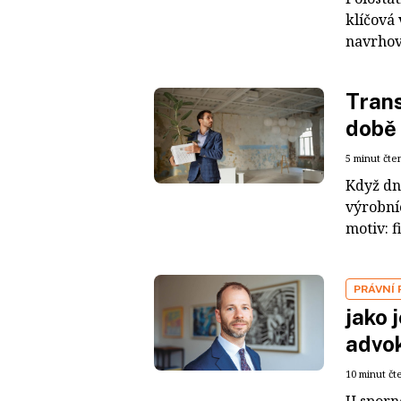
klíčová
navrhova
Tran
době 
5 minut čte
Když dne
výrobní
motiv: f
PRÁVNÍ
jako 
advok
10 minut čt