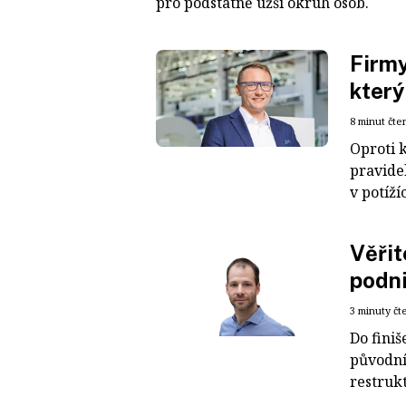
pro podstatně užší okruh osob.
Firmy
který
8 minut čte
Oproti 
pravide
v potíží
Věřit
podni
3 minuty čt
Do fini
původní
restrukt