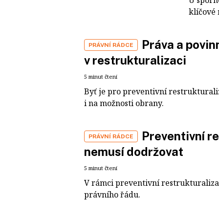
U sporn
klíčové 
Práva a povinn
PRÁVNÍ RÁDCE
v restrukturalizaci
5 minut čtení
Byť je pro preventivní restruktural
i na možnosti obrany.
Preventivní r
PRÁVNÍ RÁDCE
nemusí dodržovat
5 minut čtení
V rámci preventivní restrukturaliza
právního řádu.