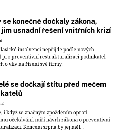
 se konečně dočkaly zákona,
 jim usnadní řešení vnitřních krizí
ní
klasické insolvenci nepřijde podle nových
l pro preventivní restrukturalizaci podnikatel
ch o vliv na řízení své firmy.
elé se dočkají štítu před mečem
katelů
ení
še, i když se značným zpožděním oproti
mu očekávání, míří návrh zákona o preventivní
uralizaci. Koncem srpna by jej měl...