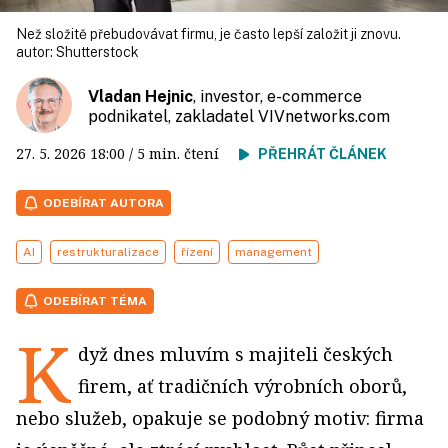
Než složitě přebudovávat firmu, je často lepší založit ji znovu.
autor:
Shutterstock
Vladan Hejnic
, investor, e-commerce
podnikatel, zakladatel VIVnetworks.com
27. 5. 2026
18:00
/ 5 min. čtení
PŘEHRÁT ČLÁNEK
ODEBÍRAT AUTORA
AI
restrukturalizace
řízení
management
ODEBÍRAT TÉMA
K
dyž dnes mluvím s majiteli českých
firem, ať tradičních výrobních oborů,
nebo služeb, opakuje se podobný motiv: firma