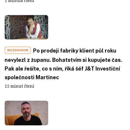
1 minuta čtení
Po prodeji fabriky klient půl roku
ROZHOVOR
nevylezl z županu. Bohatstvím si kupujete čas.
Pak ale řešíte, co s ním, říká šéf J&T Investiční
společnosti Martinec
15 minut čtení