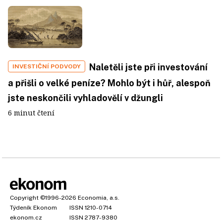
Naletěli jste při investování
INVESTIČNÍ PODVODY
a přišli o velké peníze? Mohlo být i hůř, alespoň
jste neskončili vyhladovělí v džungli
6 minut čtení
Copyright
©1996-2026
Economia, a.s.
Týdeník Ekonom
ISSN 1210-0714
ekonom.cz
ISSN 2787-9380