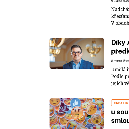
6 minut čte
Nadcház
křesťans
V období
Díky 
před
8 minut čte
Umělá i
Podle p
jejich v
EMOTIK
u sou
smlo