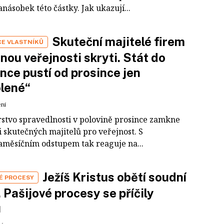
násobek této částky. Jak ukazují...
Skuteční majitelé firem
CE VLASTNÍKŮ
nou veřejnosti skryti. Stát do
nce pustí od prosince jen
lené“
ení
rstvo spravedlnosti v polovině prosince zamkne
 skutečných majitelů pro veřejnost. S
aměsíčním odstupem tak reaguje na...
Ježíš Kristus obětí soudní
É PROCESY
. Pašijové procesy se příčily
u