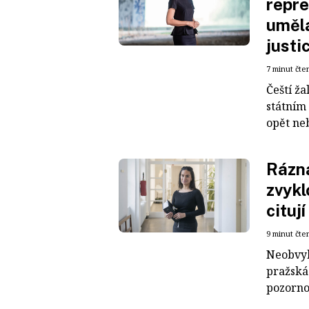
repre
uměl
justi
7 minut čte
Čeští ža
státním 
opět neb
Rázná
zvykl
citují
9 minut čte
Neobvyk
pražská
pozornos