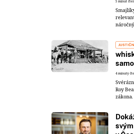
5 minut čte
Smajlík
relevant
náročný
JUSTIČN
whisk
samo
4 minuty čt
Svérázn
Roy Bea
zákona. 
Dokáž
svým