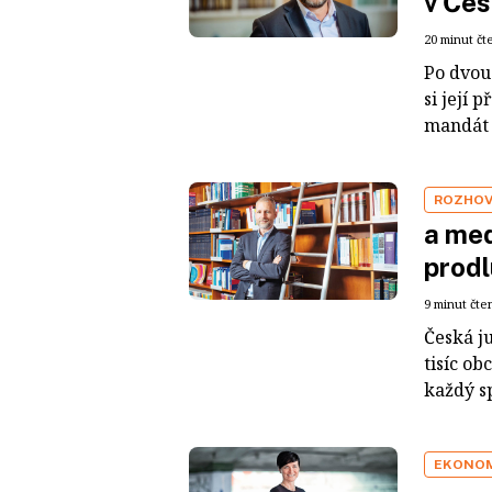
v Če
20 minut čt
Po dvou
si její
mandát o
ROZHO
a med
prodl
9 minut čte
Česká j
tisíc o
každý sp
EKONO