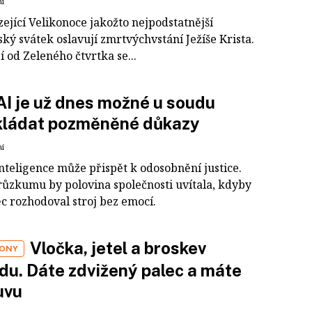
ní
ející Velikonoce jakožto nejpodstatnější
ký svátek oslavují zmrtvýchvstání Ježíše Krista.
 od Zeleného čtvrtka se...
AI je už dnes možné u soudu
kládat pozměněné důkazy
ní
nteligence může přispět k odosobnění justice.
růzkumu by polovina společnosti uvítala, kdyby
ěc rozhodoval stroj bez emocí.
Vločka, jetel a broskev
ONY
du. Dáte zdvižený palec a máte
uvu