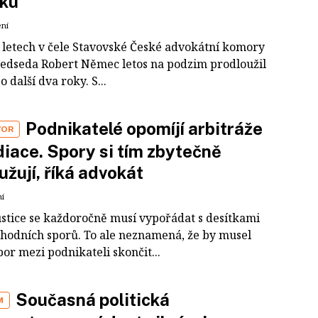
sku
ení
 letech v čele Stavovské České advokátní komory
 předseda Robert Němec letos na podzim prodloužil
 další dva roky. S...
Podnikatelé opomíjí arbitráže
VOR
iace. Spory si tím zbytečně
užují, říká advokát
ní
ustice se každoročně musí vypořádat s desítkami
bchodních sporů. To ale neznamená, že by musel
or mezi podnikateli skončit...
Současná politická
M