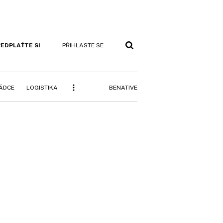
EDPLAŤTE SI
PŘIHLASTE SE
BENATIVE
RÁDCE
LOGISTIKA