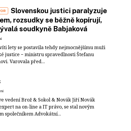
Slovenskou justici paralyzuje
VOR
em, rozsudky se běžně kopírují,
bývalá soudkyně Babjaková
ní
víti lety se postavila tehdy nejmocnějšímu muži
é justice − ministru spravedlnosti Štefanu
vi. Varovala před...
s
ení
e vedení Brož & Sokol & Novák Jiří Novák
expert na on-line a IT právo, se stal novým
m společníkem Advokátní...