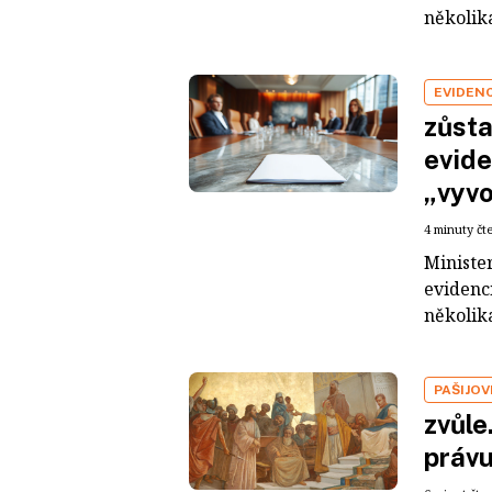
několika
EVIDEN
zůsta
evide
„vyvo
4 minuty čt
Ministe
evidenci
několik
PAŠIJOV
zvůle
práv