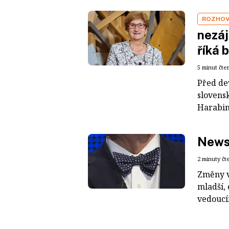
ROZHO
nezáj
říká 
5 minut čte
Před de
slovensk
Harabino
New
2 minuty čt
Změny v
mladší, 
vedoucí