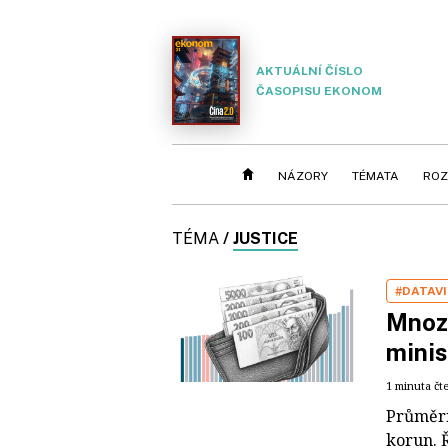
AKTUÁLNÍ ČÍSLO
ČASOPISU EKONOM
NÁZORY
TÉMATA
ROZ
TÉMA
/
JUSTICE
#DATAV
Mnozí
minis
1 minuta čt
Průměrný
korun. 