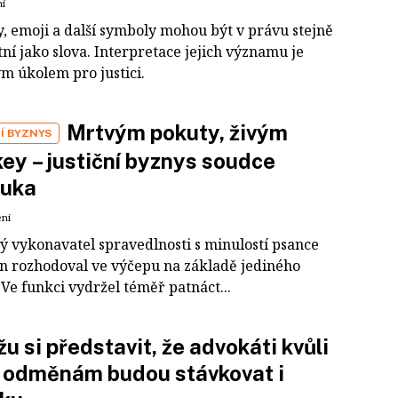
ní
y, emoji a další symboly mohou být v právu stejně
ní jako slova. Interpretace jejich významu je
m úkolem pro justici.
Mrtvým pokuty, živým
Í BYZNYS
ey – justiční byznys soudce
uka
ení
ý vykonavatel spravedlnosti s minulostí psance
n rozhodoval ve výčepu na základě jediného
Ve funkci vydržel téměř patnáct...
u si představit, že advokáti kvůli
 odměnám budou stávkovat i