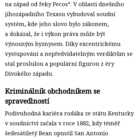
na západ od řeky Pecos“. V oblasti dnešního
jihozápadního Texasu vybudoval soudní
systém, kde jeho slovo bylo zákonem,
a dokázal, že i výkon práva může být
výnosným byznysem. Díky excentrickému
vystupování a nepředvídatelným verdiktům se
stal proslulou a populární figurou z éry
Divokého západu.
Kriminálník obchodníkem se
spravedlností
Podivuhodná kariéra rodáka ze státu Kentucky
v soudnictví začala v roce 1882, kdy téměř
šedesátiletý Bean opustil San Antonio