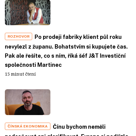
Po prodeji fabriky klient půl roku
ROZHOVOR
nevylezl z županu. Bohatstvím si kupujete čas.
Pak ale řešíte, co s ním, říká šéf J&T Investiční
společnosti Martinec
15 minut čtení
Čínu bychom neměli
ČÍNSKÁ EKONOMIKA