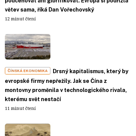
podceňovat ani glorifikovat. Evropa si podřízla
větev sama, říká Dan Vořechovský
12 minut čtení
Drsný kapitalismus, který by
ČÍNSKÁ EKONOMIKA
evropské firmy nepřežily. Jak se Čína z
montovny proměnila v technologického rivala,
kterému svět nestačí
11 minut čtení