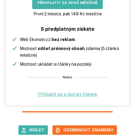
PŘEDPLATIT ZA 39 KČ MĚSÍČNĚ
První 2 měsíce, pak 149 Kč měsíčně
S předplatným získáte
Web Ekonom.cz
bez reklam
Možnost
sdílet prémiový obsah
zdarma (5 článků
měsíčně)
Možnost ukládat si články na později
Nebo
Přihlásit se a dočíst článek
SDÍLET
ODEMKNOUT ZNÁMÉMU