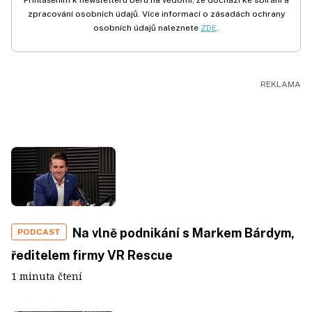
Přihlášením k newsletteru beru na vědomí, že dochází ke sbírání a
zpracování osobních údajů. Více informací o zásadách ochrany
osobních údajů naleznete
ZDE
.
Na vlně podnikání s Markem Bárdym,
PODCAST
ředitelem firmy VR Rescue
1 minuta čtení