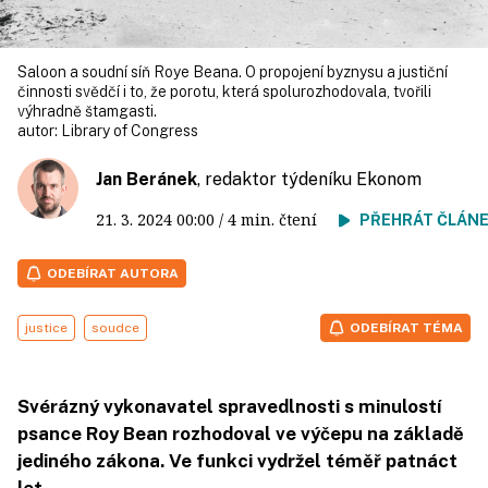
Saloon a soudní síň Roye Beana. O propojení byznysu a justiční
činnosti svědčí i to, že porotu, která spolurozhodovala, tvořili
výhradně štamgasti.
autor:
Library of Congress
Jan Beránek
, redaktor týdeníku Ekonom
21. 3. 2024
00:00
/ 4 min. čtení
PŘEHRÁT ČLÁN
ODEBÍRAT AUTORA
justice
soudce
ODEBÍRAT TÉMA
Svérázný vykonavatel spravedlnosti s minulostí
psance Roy Bean rozhodoval ve výčepu na základě
jediného zákona. Ve funkci vydržel téměř patnáct