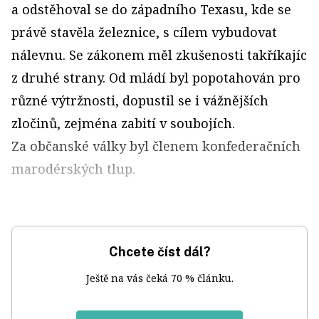
a odstěhoval se do západního Texasu, kde se
právě stavěla železnice, s cílem vybudovat
nálevnu. Se zákonem měl zkušenosti takříkajíc
z druhé strany. Od mládí byl popotahován pro
různé výtržnosti, dopustil se i vážnějších
zločinů, zejména zabití v soubojích.
Za občanské války byl členem konfederačních
marodérských tlup.
Chcete číst dál?
Ještě na vás čeká 70 % článku.