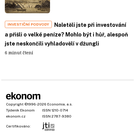
Naletěli jste při investování
INVESTIČNÍ PODVODY
a přišli o velké peníze? Mohlo být i hůř, alespoň
jste neskončili vyhladovělí v džungli
6 minut čtení
Copyright
©1996-2026
Economia, a.s.
Týdeník Ekonom
ISSN 1210-0714
ekonom.cz
ISSN 2787-9380
Certifikováno: