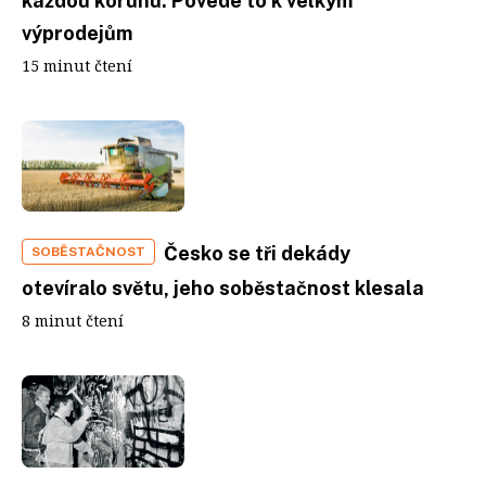
každou korunu. Povede to k velkým
výprodejům
15 minut čtení
Česko se tři dekády
SOBĚSTAČNOST
otevíralo světu, jeho soběstačnost klesala
8 minut čtení