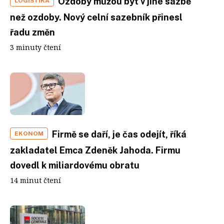
Ozdoby můžou být v jiné sazbě
LOGISTIKA
než ozdoby. Nový celní sazebník přinesl
řadu změn
3 minuty čtení
Firmě se daří, je čas odejít, říká
EKONOM
zakladatel Emca Zdeněk Jahoda. Firmu
dovedl k mi­liardovému obratu
14 minut čtení