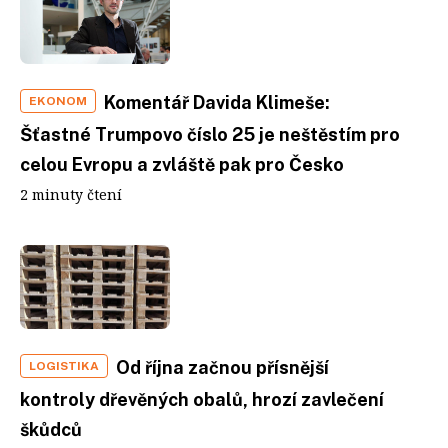
Komentář Davida Klimeše:
EKONOM
Šťastné Trumpovo číslo 25 je neštěstím pro
celou Evropu a zvláště pak pro Česko
2 minuty čtení
Od října začnou přísnější
LOGISTIKA
kontroly dřevěných obalů, hrozí zavlečení
škůdců