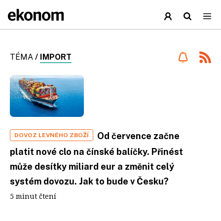
TÉMA
/
IMPORT
Od července začne
DOVOZ LEVNÉHO ZBOŽÍ
platit nové clo na čínské balíčky. Přinést
může desítky miliard eur a změnit celý
systém dovozu. Jak to bude v Česku?
5 minut čtení