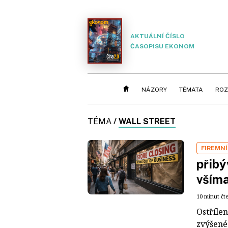
AKTUÁLNÍ ČÍSLO
ČASOPISU EKONOM
NÁZORY
TÉMATA
ROZ
TÉMA
/
WALL STREET
FIREMNÍ
přibý
všíma
10 minut čt
Ostřílen
zvýšené 