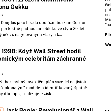
Gek
ona Gekka
pok
nes
ení
Mic
 Douglas jako bezskrupulózní burzián Gordon
"no
 perfektně padnoucím obleku ve stylu 80. let.
 účes s nagelovanými vlasy a k...
Fil
Wa
. 1998: Když Wall Street hodil
omickým celebritám záchranné
ení
ýt bezchybný investiční plán sázející na jistotu.
 "dokonalým" modelem identifikovaný, špatně
 dluhopis, realizujete zisk...
Jack Bogle: Revolucionář z Wall
M