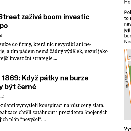
Ho
Pok
Street zažívá boom investic
to 
epo
new
jej
ní
bur
Na
eníze do firmy, která nic nevyrábí ani ne­
je, a tím pádem nemá žádný výdělek, nezní jako
ejší investiční strategie....
. 1869: Když pátky na burze
y být černé
ení
ulanti vymysleli konspiraci na růst ceny zlata.
realizace chtěli zatáhnout i prezidenta Spojených
jich plán "nevyšel"....
Vy