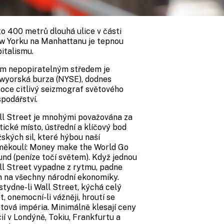
o 400 metrů dlouhá ulice v části
w Yorku na Manhattanu je tepnou
italismu.
ím nepopiratelným středem je
wyorská burza (NYSE), dodnes
oce citlivý seizmograf světového
podářství.
ll Street je mnohými považována za
ické místo, ústřední a klíčový bod
ských sil, které hýbou naší
měkoulí: Money make the World Go
nd (peníze točí světem). Když jednou
l Street vypadne z rytmu, padne
n na všechny národní ekonomiky.
tydne-li Wall Street, kýchá celý
t, onemocní-li vážněji, hroutí se
tová impéria. Minimálně klesají ceny
ií v Londýně, Tokiu, Frankfurtu a