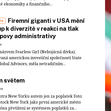
é ekonomiky a finančního...
Firemní giganti v USA mění
TA
up k diverzitě v reakci na tlak
povy administrativy
ní
 názvem Fearless Girl (Nebojácná dívka),
vaná americkou investiční společností State
lobal Advisors, měla netradičním...
m světem
ení
entra New Yorku autem jen za poplatek Foto:
stock New York jako první americké město
ónu přetížení se systémem poplatků za...