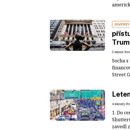
americk
DIVERZI
příst
Trum
5 minut čte
Socha s
financo
Street G
Lete
4 minuty čt
1. Do c
Shutter
zavedl z