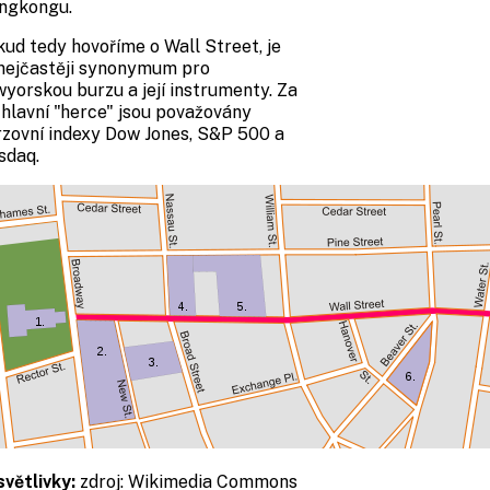
ngkongu.
ud tedy hovoříme o Wall Street, je
nejčastěji synonymum pro
yorskou burzu a její instrumenty. Za
í hlavní "herce" jsou považovány
zovní indexy Dow Jones, S&P 500 a
sdaq.
světlivky:
zdroj:
Wikimedia Commons