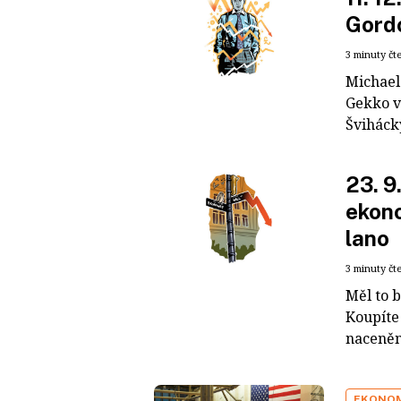
Gord
3 minuty čt
Michael
Gekko v
Švihácký
23. 9
ekon
lano
3 minuty čt
Měl to b
Koupíte
naceněný
EKONO