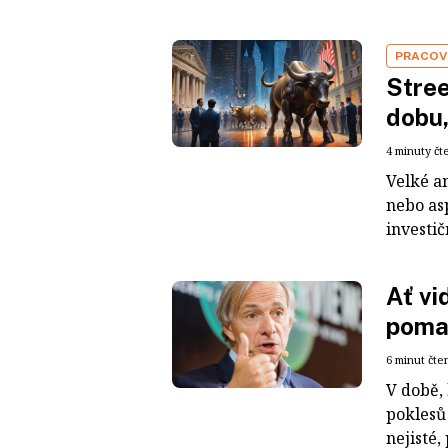
PRACOV
Stree
dobu,
4 minuty čt
Velké a
nebo as
investi
Ať vi
pomal
6 minut čte
V době, 
poklesů 
nejisté,