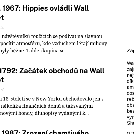
. 1967: Hippies ovládli Wall
et
ení
 návštěvníků toužících se podívat na slavnou
 pocítit atmosféru, kde vzduchem létají miliony
byly běžné. Tahle skupina se...
Zá
Wal
zaj
. 1792: Začátek obchodů na Wall
nej
et
dík
amb
ení
dos
 18. století se v New Yorku obchodovalo jen s
rež
obs
 několika finančních domů a takzvanými
be
novými bondy, dluhopisy vydanými k...
vyn
Sh
2. 1987: Zrození chamtivého
O 2