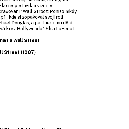
ko na plátna kin vrátil v
račování "Wall Street: Peníze nikdy
pí", kde si zopakoval svoji roli
hael Douglas, a partnera mu dělá
vá krev Hollywoodu" Shia LaBeouf.
maři a Wall Street
ll Street (1987)