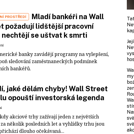
Mladí bankéři na Wall
NÍ PROSTŘEDÍ
Tat
t požadují lidštější pracovní
Ne
kap
 nechtějí se uštvat k smrti
Jej
ení
Ne
vys
merické banky zavádějí programy na vylepšení,
hos
poň sledování zaměstnaneckých podmínek
čních bankéřů.
Wa
myt
bož
dí, jaké dělám chyby! Wall Street
ze
Rou
u opouští investorská legenda
Wal
stí
ní
Nas
kdy akciové trhy zažívají jeden z největších
svě
za několik posledních let a vyhlídky trhu jsou
svě
akc
 přichází dlouho očekávaná...