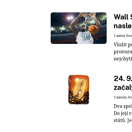
Wall 
nasl
5 minut čte
Vložit p
provozu
nejchytř
24. 9
začal
3 minuty čt
Dva spek
Do její 
států. Je