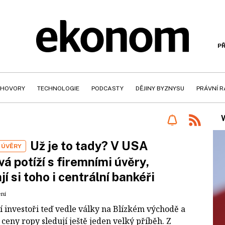
PŘ
HOVORY
TECHNOLOGIE
PODCASTY
DĚJINY BYZNYSU
PRÁVNÍ 
Už je to tady? V USA
 ÚVĚRY
vá potíží s firemními úvěry,
jí si toho i centrální bankéři
ení
í investoři teď vedle války na Blízkém východě a
ceny ropy sledují ještě jeden velký příběh. Z