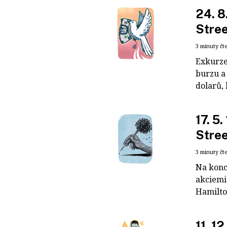
24. 8
Stre
3 minuty čt
Exkurze
burzu a
dolarů, 
17. 5
Stre
3 minuty čt
Na konci
akciemi
Hamilto
11. 1