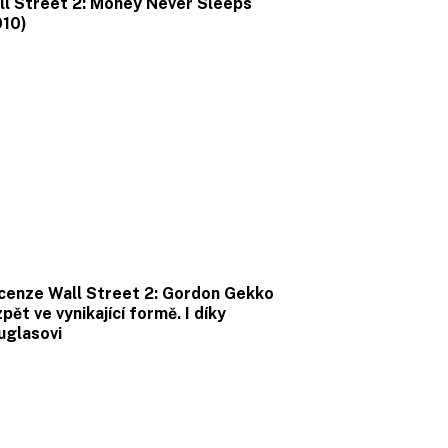
ll Street 2: Money Never Sleeps
010)
cenze Wall Street 2: Gordon Gekko
zpět ve vynikající formě. I díky
uglasovi