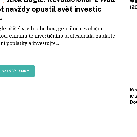
Wa
(2
t navždy opustil svět investic
ní
le přišel s jednoduchou, geniální, revoluční
u: eliminujte investičního profesionála, zaplaťte
í poplatky a investujte...
DALŠÍ ČLÁNKY
Re
je 
Do