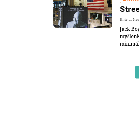
Stree
6 minut čte
Jack Bog
myšlenko
minimáln