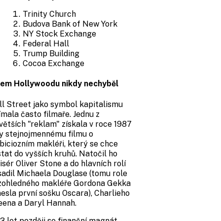
Trinity Church
Budova Bank of New York
NY Stock Exchange
Federal Hall
Trump Building
Cocoa Exchange
jem Hollywoodu nikdy nechyběl
l Street jako symbol kapitalismu
ímala často filmaře. Jednu z
větších "reklam" získala v roce 1987
y stejnojmennému filmu o
iciozním makléři, který se chce
tat do vyšších kruhů. Natočil ho
isér Oliver Stone a do hlavních rolí
adil Michaela Douglase (tomu role
zohledného makléře Gordona Gekka
esla první sošku Oscara), Charlieho
eena a Daryl Hannah.
3 let později se finanční magnát