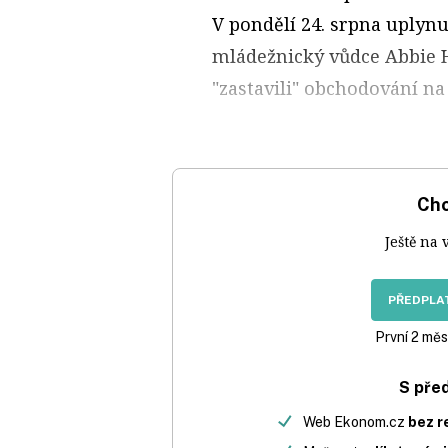
V pondělí 24. srpna uplynul
mládežnický vůdce Abbie 
"zastavili" obchodování na 
Chc
Ještě na 
PŘEDPLAT
První 2 měs
S pře
Web Ekonom.cz
bez r