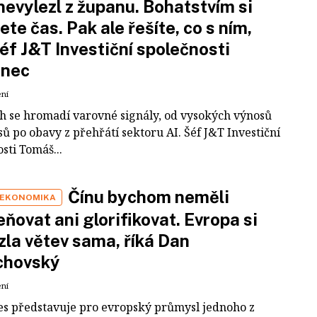
nevylezl z županu. Bohatstvím si
ete čas. Pak ale řešíte, co s ním,
šéf J&T Investiční společnosti
inec
ení
ch se hromadí varovné signály, od vysokých výnosů
ů po obavy z přehřátí sektoru AI. Šéf J&T Investiční
sti Tomáš...
Čínu bychom neměli
 EKONOMIKA
ňovat ani glorifikovat. Evropa si
zla větev sama, říká Dan
chovský
ení
es představuje pro evropský průmysl jednoho z