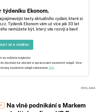
 týdeníku Ekonom.
zajímavější texty aktuálního vydání, které si
cz. Týdeník Ekonom vám už více jak 33 let
rého nemůžete být, který vás rozvíjí a baví!
LÁSIT SE K ODBĚRU
t se můžete kdykoliv.
 že dochází ke sbírání a zpracování osobních údajů. Více
chrany osobních údajů naleznete
ZDE
.
Na vlně podnikání s Markem
ST