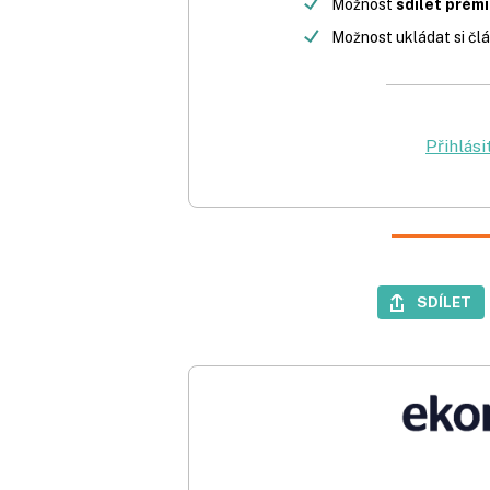
Možnost
sdílet prém
Možnost ukládat si člá
Přihlási
SDÍLET