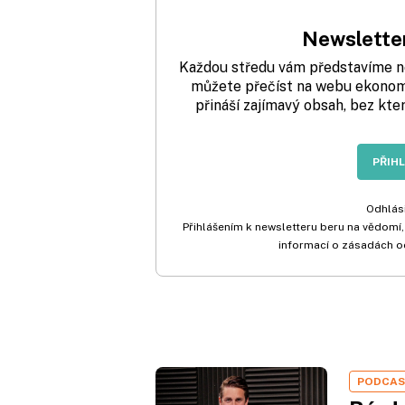
Newsletter
Každou středu vám představíme nej
můžete přečíst na webu ekonom.
přináší zajímavý obsah, bez kte
PŘIH
Odhlási
Přihlášením k newsletteru beru na vědomí,
informací o zásadách o
PODCA