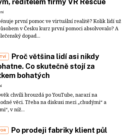
m, ředitelem firmy VR Rescue
ení
rénuje první pomoc ve virtuální realitě? Kolik lidí už
působem v Česku kurz první pomoci absolvovalo? A
olečenský dopad...
Proč většina lidí asi nikdy
TVÍ
hatne. Co skutečně stojí za
tkem bohatých
ní
ověk chvíli brouzdá po YouTube, narazí na
odné věci. Třeba na diskusi mezi „chudými“ a
i“, v níž...
Po prodeji fabriky klient půl
VOR