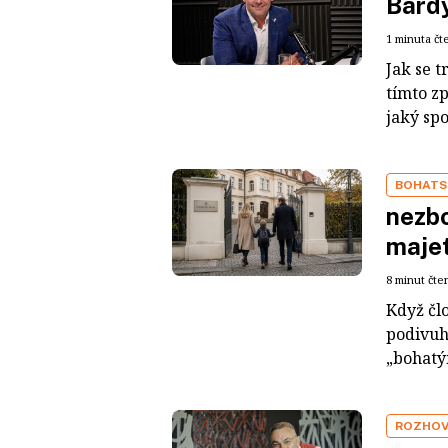
Bárdy
1 minuta čt
Jak se t
tímto z
jaký sp
BOHATS
nezbo
maje
8 minut čte
Když čl
podivuh
„bohatým
ROZHO