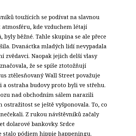
níků toužících se podívat na slavnou
t atmosféru, kde vzduchem létají
, byly běžné. Tahle skupina se ale přece
šila. Dvanáctka mladých lidí nevypadala
í zvědavci. Naopak jejich delší vlasy
značovala, že se spíše ztotožňují
smus ztělesňovaný Wall Street považuje
i a ostraha budovy proto byli ve střehu.
ozu nad obchodním sálem narazili
 ostražitost se ještě vyšponovala. To, co
nečekali. Z rukou návštěvníků začaly
šet dolarové bankovky. Srdce
 stalo pódiem hippie happeningu.