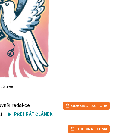
l Street
ovník redakce
ODEBÍRAT AUTORA
tení
PŘEHRÁT ČLÁNEK
ODEBÍRAT TÉMA