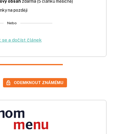
iový obsah
zdarma (5 článků měsíčně)
nky na později
Nebo
t se a dočíst článek
ODEMKNOUT ZNÁMÉMU