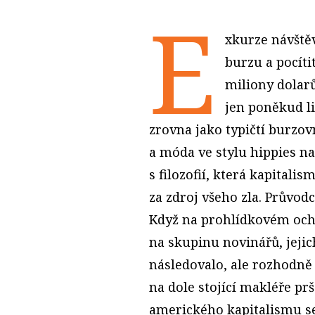
E
xkurze návštěv
burzu a pocíti
miliony dolarů
jen poněkud li
zrovna jako typičtí burzovn
a móda ve stylu hippies na
s filozofií, která kapitali
za zdroj všeho zla. Průvodc
Když na prohlídkovém och
na skupinu novinářů, jejich
následovalo, ale rozhodně 
na dole stojící makléře pr
amerického kapitalismu se