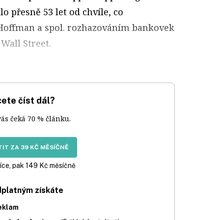
o přesně 53 let od chvíle, co
Hoffman a spol. rozhazováním bankovek
Wall Street.
ete číst dál?
vás čeká 70 % článku.
IT ZA 39 KČ MĚSÍČNĚ
íce, pak 149 Kč měsíčně
dplatným získáte
eklam