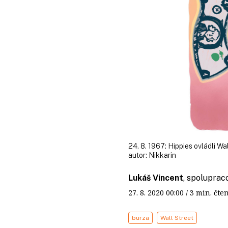
24. 8. 1967: Hippies ovládli Wal
autor:
Nikkarin
Lukáš Vincent
, spoluprac
27. 8. 2020
00:00
/ 3 min. č
burza
Wall Street