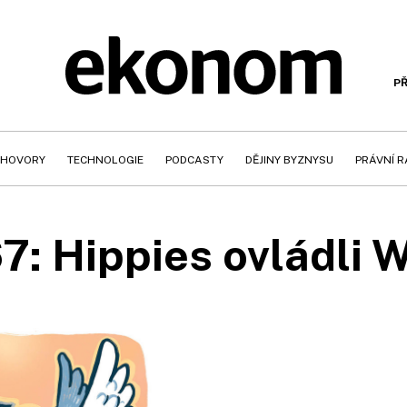
PŘ
HOVORY
TECHNOLOGIE
PODCASTY
DĚJINY BYZNYSU
PRÁVNÍ 
67: Hippies ovládli W