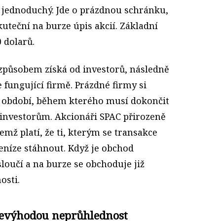
ě jednoduchý. Jde o prázdnou schránku,
uteční na burze úpis akcií. Základní
0 dolarů.
 způsobem získá od investorů, následně
 fungující firmě. Prázdné firmy si
é období, během kterého musí dokončit
í investorům. Akcionáři SPAC přirozeně
čemž platí, že ti, kterým se transakce
eníze stáhnout. Když je obchod
sloučí a na burze se obchoduje již
osti.
 nevýhodou neprůhlednost