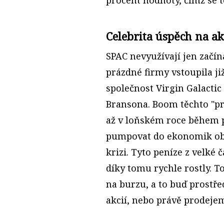
Celebrita úspěch na a
SPAC nevyužívají jen začín
prázdné firmy vstoupila ji
společnost Virgin Galactic
Bransona. Boom těchto "p
až v loňském roce během p
pumpovat do ekonomik obr
krizi. Tyto peníze z velké 
díky tomu rychle rostly. T
na burzu, a to buď prostř
akcií, nebo právě prodeje