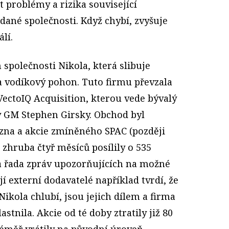
t problémy a rizika související
ané společnosti. Když chybí, zvyšuje
álí.
společnosti Nikola, která slibuje
 vodíkový pohon. Tuto firmu převzala
VectoIQ Acquisition, kterou vede bývalý
 GM Stephen Girsky. Obchod byl
zna a akcie zmíněného SPAC (později
zhruba čtyř měsíců posílily o 535
la řada zpráv upozorňujících na možné
í externí dodavatelé například tvrdí, že
 Nikola chlubí, jsou jejich dílem a firma
astnila. Akcie od té doby ztratily již 80
téměř vrátily na původní úroveň.