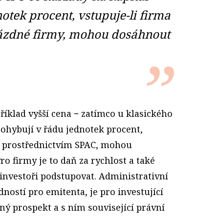
otek procent, vstupuje-li firma
ázdné firmy, mohou dosáhnout
příklad vyšší cena − zatímco u klasického
pohybují v řádu jednotek procent,
u prostřednictvím SPAC, mohou
ro firmy je to daň za rychlost a také
í investoři podstupovat. Administrativní
dností pro emitenta, je pro investující
 prospekt a s ním související právní