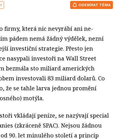
et
ODEBÍRAT TÉMA
o firmy, která nic nevyrábí ani ne­
 tím pádem nemá žádný výdělek, nezní
jší investiční strategie. Přesto jen
ce nasypali investoři na Wall Street
rem bezmála sto miliard amerických
sobem investovali 83 miliard dolarů. Co
o, že se tahle larva jednou promění
osného) motýla.
toři vkládají peníze, se nazývají special
nies (zkráceně SPAC). Nejsou žádnou
od 90. let minulého století a princip