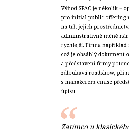
Výhod SPAC je několik − o
pro initial public offering
na trh jejich prostřednict
administrativně méně nár
rychlejší. Firma napříkla
což je obsáhlý dokument o
a představení firmy poten
zdlouhavá roadshow, při 
s manažerem emise předs
úpisu.
Zatímco u klasického