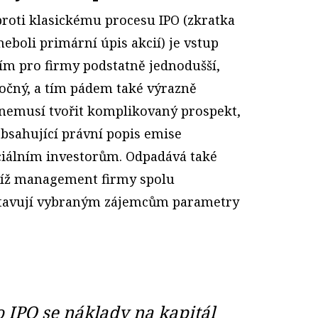
proti klasickému procesu IPO (zkratka
 neboli primární úpis akcií) je vstup
vím pro firmy podstatně jednodušší,
očný, a tím pádem také výrazně
d nemusí tvořit komplikovaný prospekt,
bsahující právní popis emise
ciálním investorům. Odpadává také
níž management firmy spolu
tavují vybraným zájemcům parametry
 IPO se náklady na kapitál