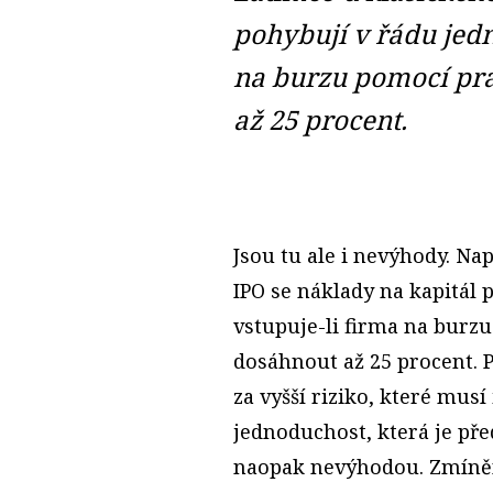
pohybují v řádu jedn
na burzu pomocí pr
až 25 procent.
Jsou tu ale i nevýhody. Na
IPO se náklady na kapitál 
vstupuje-li firma na burz
dosáhnout až 25 procent. P
za vyšší riziko, které mus
jednoduchost, která je pře
naopak nevýhodou. Zmíněný