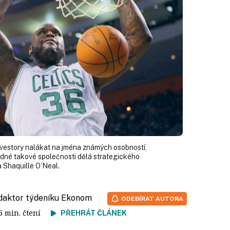
nvestory nalákat na jména známých osobností,
edné takové společnosti dělá strategického
 Shaquille O’Neal.
edaktor týdeníku Ekonom
ODEBÍRAT AUTORA
 5 min. čtení
PŘEHRÁT ČLÁNEK