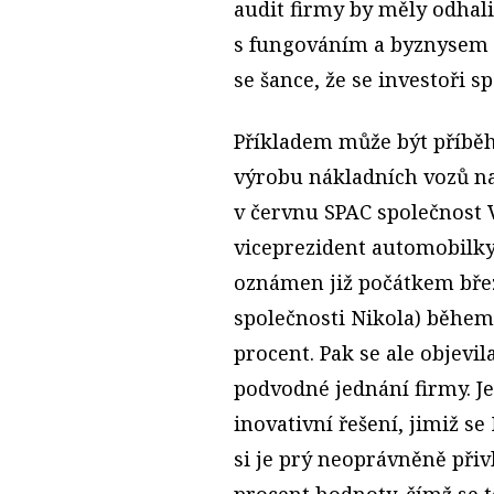
audit firmy by měly odhali
s fungováním a byznysem d
se šance, že se investoři sp
Příkladem může být příběh 
výrobu nákladních vozů na
v červnu SPAC společnost 
viceprezident automobilky
oznámen již počátkem bře
společnosti Nikola) během 
procent. Pak se ale objevi
podvodné jednání firmy. Jej
inovativní řešení, jimiž se
si je prý neoprávněně přivl
procent hodnoty, čímž se 