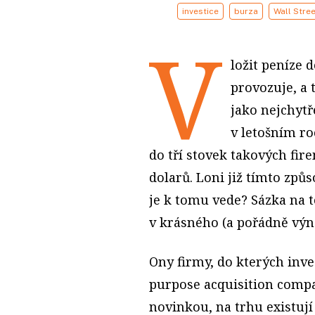
investice
burza
Wall Stre
V
ložit peníze d
provozuje, a
jako nejchytře
v letošním ro
do tří stovek takových fi
dolarů. Loni již tímto způ
je k tomu vede? Sázka na t
v krásného (a pořádně výn
Ony firmy, do kterých inves
purpose acquisition compa
novinkou, na trhu existují 