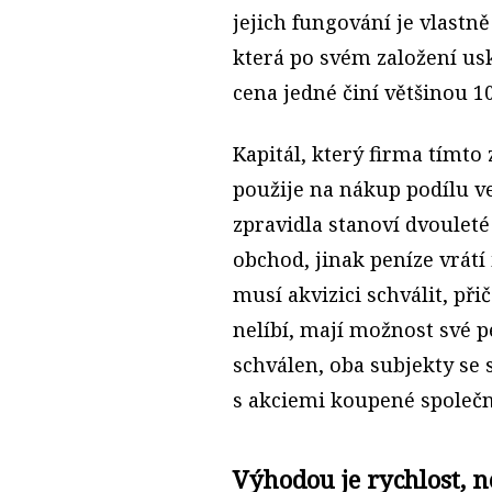
jejich fungování je vlastn
která po svém založení usk
cena jedné činí většinou 1
Kapitál, který firma tímto
použije na nákup podílu ve
zpravidla stanoví dvoulet
obchod, jinak peníze vrát
musí akvizici schválit, při
nelíbí, mají možnost své p
schválen, oba subjekty se 
s akciemi koupené společn
Výhodou je rychlost,