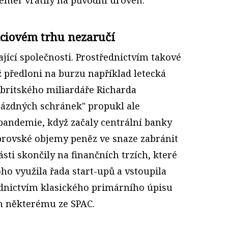
kciovém trhu nezaručí
ající společnosti. Prostřednictvím takové
ž předloni na burzu například letecká
 britského miliardáře Richarda
rázdných schránek" propukl ale
andemie, když začaly centrální banky
ovské objemy peněz ve snaze zabránit
části skončily na finančních trzích, které
oho využila řada start-upů a vstoupila
ednictvím klasického primárního úpisu
m některému ze SPAC.