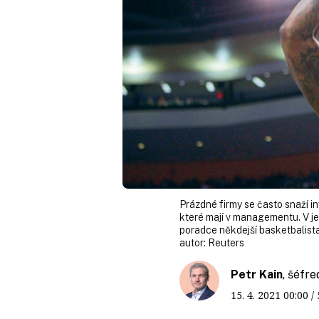
Prázdné firmy se často snaží i
které mají v managementu. V j
poradce někdejší basketbalista
autor:
Reuters
Petr Kain
, šéfr
15. 4. 2021
00:00
/