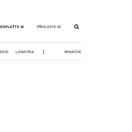
EDPLAŤTE SI
PŘIHLASTE SE
BENATIVE
RÁDCE
LOGISTIKA