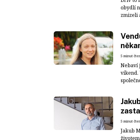
Dřív to
obydlí 
zmizeli 
Vendu
něka
5 minut čte
Nebaví 
víkend.
společno
Jakub
zast
5 minut čte
Jakub M
životem 