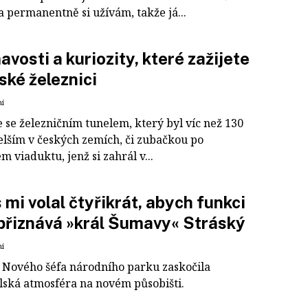
a permanentně si užívám, takže já...
avosti a kuriozity, které zažijete
ské železnici
ní
 se železničním tunelem, který byl víc než 130
delším v českých zemích, či zubačkou po
 viaduktu, jenž si zahrál v...
 mi volal čtyřikrát, abych funkci
 přiznává »král Šumavy« Stráský
ní
 Nového šéfa národního parku zaskočila
lská atmosféra na novém působišti.