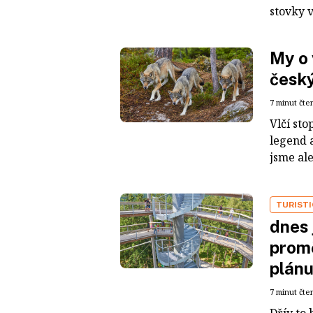
stovky v
My o 
česk
7 minut čte
Vlčí sto
legend 
jsme ale
TURIST
dnes 
promě
plánu
7 minut čte