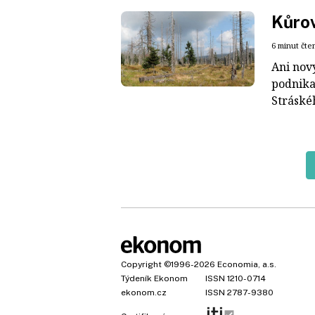
Kůrov
6 minut čte
Ani nov
podnika
Stráské
Copyright
©1996-2026
Economia, a.s.
Týdeník Ekonom
ISSN 1210-0714
ekonom.cz
ISSN 2787-9380