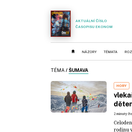
AKTUÁLNÍ ČÍSLO
ČASOPISU EKONOM
NÁZORY
TÉMATA
ROZ
TÉMA
/
ŠUMAVA
HORY
vleka
děte
2 minuty čt
Celoden
rodinu 