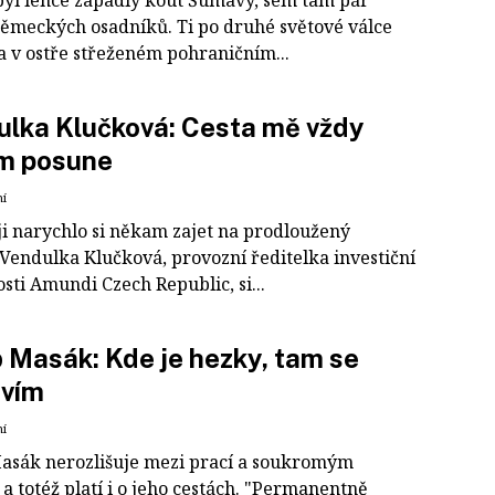
 byl lehce zapadlý kout Šumavy, sem tam pár
německých osadníků. Ti po druhé světové válce
a v ostře střeženém pohraničním...
lka Klučková: Cesta mě vždy
m posune
ní
ji narychlo si někam zajet na prodloužený
 Vendulka Klučková, provozní ředitelka investiční
sti Amundi Czech Republic, si...
 Masák: Kde je hezky, tam se
avím
ní
asák nerozlišuje mezi prací a soukromým
a totéž platí i o jeho cestách. "Permanentně