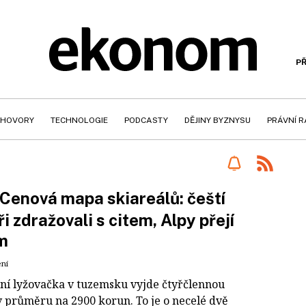
PŘ
HOVORY
TECHNOLOGIE
PODCASTY
DĚJINY BYZNYSU
PRÁVNÍ 
Cenová mapa skiareálů: čeští
ři zdražovali s citem, Alpy přejí
m
ení
ní lyžovačka v tuzemsku vyjde čtyřčlennou
v průměru na 2900 korun. To je o necelé dvě