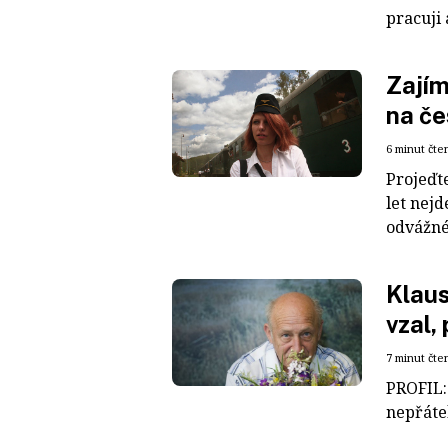
pracuji 
Zajím
na če
6 minut čte
Projeďte
let nej
odvážném
Klaus
vzal,
7 minut čte
PROFIL:
nepřáte