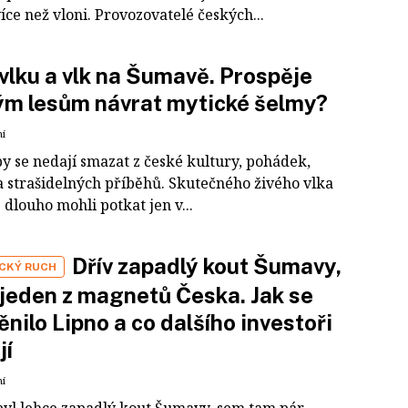
íce než vloni. Provozovatelé českých...
vlku a vlk na Šumavě. Prospěje
ým lesům návrat mytické šelmy?
ní
py se nedají smazat z české kultury, pohádek,
a strašidelných příběhů. Skutečného živého vlka
 dlouho mohli potkat jen v...
Dřív zapadlý kout Šumavy,
ICKÝ RUCH
jeden z magnetů Česka. Jak se
nilo Lipno a co dalšího investoři
jí
ní