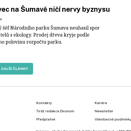
ec na Šumavě ničí nervy byznysu
ní
ý šéf Národního parku Šumava neuhasil spor
telů s ekology. Prodej dřeva kryje podle
ho polovinu rozpočtu parku.
DALŠÍ ČLÁNKY
Kontakty
Kariéra
Tiráž redakce Ekonom
Newsletter
Předplatné
Všeobecné podmínk