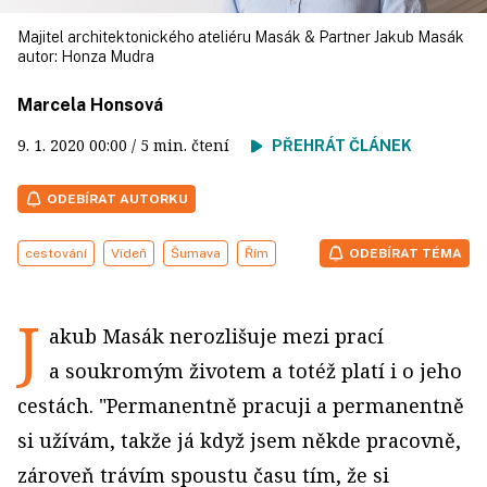
Majitel architektonického ateliéru Masák & Partner Jakub Masák
autor:
Honza Mudra
Marcela Honsová
9. 1. 2020
00:00
/ 5 min. čtení
PŘEHRÁT ČLÁNEK
ODEBÍRAT AUTORKU
cestování
Vídeň
Šumava
Řím
ODEBÍRAT TÉMA
J
akub Masák nerozlišuje mezi prací
a soukromým životem a totéž platí i o jeho
cestách. "Permanentně pracuji a permanentně
si užívám, takže já když jsem někde pracovně,
zároveň trávím spoustu času tím, že si