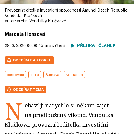
Provozní ředitelka investiční společnosti Amundi Czech Republic
Vendulka Klučková
autor:
archiv Vendulky Klučkové
Marcela Honsová
28. 5. 2020
00:00
/ 5 min. čtení
PŘEHRÁT ČLÁNEK
ODEBÍRAT AUTORKU
cestování
Indie
Šumava
Kostarika
ODEBÍRAT TÉMA
N
ebaví ji narychlo si někam zajet
na prodloužený víkend. Vendulka
Klučková, provozní ředitelka investiční