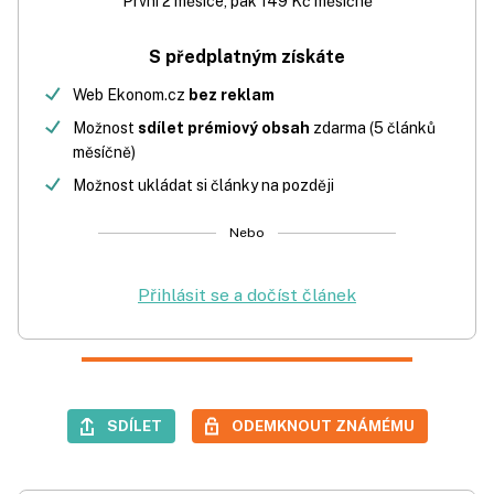
První 2 měsíce, pak 149 Kč měsíčně
S předplatným získáte
Web Ekonom.cz
bez reklam
Možnost
sdílet prémiový obsah
zdarma (5 článků
měsíčně)
Možnost ukládat si články na později
Nebo
Přihlásit se a dočíst článek
SDÍLET
ODEMKNOUT ZNÁMÉMU