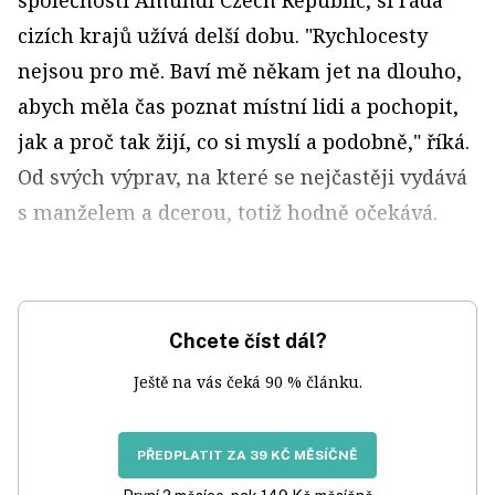
společnosti Amundi Czech Republic, si ráda
cizích krajů užívá delší dobu. "Rychlocesty
nejsou pro mě. Baví mě někam jet na dlouho,
abych měla čas poznat místní lidi a pochopit,
jak a proč tak žijí, co si myslí a podobně," říká.
Od svých výprav, na které se nejčastěji vydává
s manželem a dcerou, totiž hodně očekává.
Chcete číst dál?
Ještě na vás čeká 90 % článku.
PŘEDPLATIT ZA 39 KČ MĚSÍČNĚ