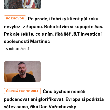
Po prodeji fabriky klient půl roku
ROZHOVOR
nevylezl z županu. Bohatstvím si kupujete čas.
Pak ale řešíte, co s ním, říká šéf J&T Investiční
společnosti Martinec
15 minut čtení
Čínu bychom neměli
ČÍNSKÁ EKONOMIKA
podceňovat ani glorifikovat. Evropa si podřízla
větev sama, říká Dan Vořechovský