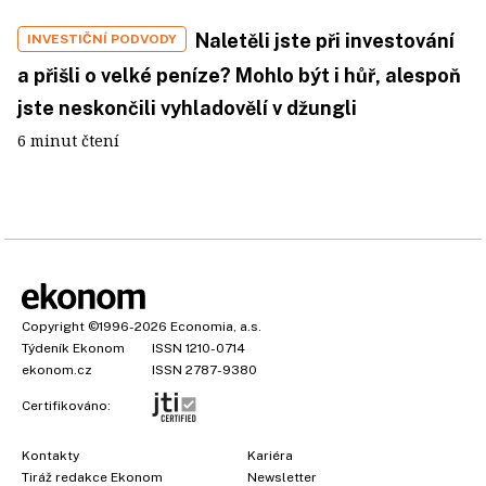
Naletěli jste při investování
INVESTIČNÍ PODVODY
a přišli o velké peníze? Mohlo být i hůř, alespoň
jste neskončili vyhladovělí v džungli
6 minut čtení
Copyright
©1996-2026
Economia, a.s.
Týdeník Ekonom
ISSN 1210-0714
ekonom.cz
ISSN 2787-9380
Certifikováno:
Kontakty
Kariéra
Tiráž redakce Ekonom
Newsletter