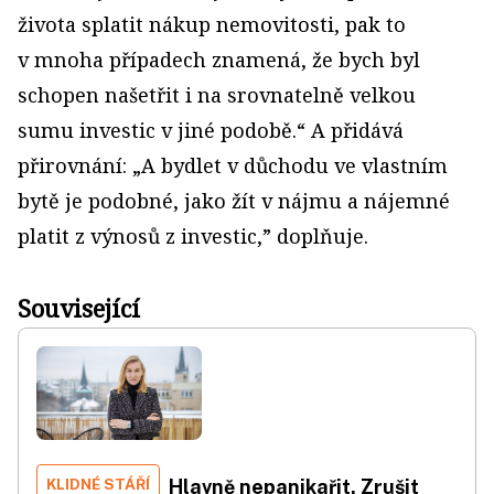
života splatit nákup nemovitosti, pak to
v mnoha případech znamená, že bych byl
schopen našetřit i na srovnatelně velkou
sumu investic v jiné podobě.“ A přidává
přirovnání: „A bydlet v důchodu ve vlastním
bytě je podobné, jako žít v nájmu a nájemné
platit z výnosů z investic,” doplňuje.
Související
KLIDNÉ STÁŘÍ
Hlavně nepanikařit. Zrušit