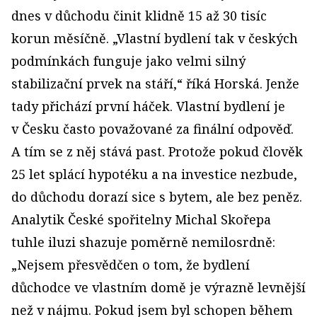
dnes v důchodu činit klidně 15 až 30 tisíc
korun měsíčně. „Vlastní bydlení tak v českých
podmínkách funguje jako velmi silný
stabilizační prvek na stáří,“ říká Horská. Jenže
tady přichází první háček. Vlastní bydlení je
v Česku často považované za finální odpověď.
A tím se z něj stává past. Protože pokud člověk
25 let splácí hypotéku a na investice nezbude,
do důchodu dorazí sice s bytem, ale bez peněz.
Analytik České spořitelny Michal Skořepa
tuhle iluzi shazuje poměrně nemilosrdně:
„Nejsem přesvědčen o tom, že bydlení
důchodce ve vlastním domě je výrazně levnější
než v nájmu. Pokud jsem byl schopen během