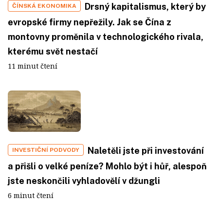
Drsný kapitalismus, který by
ČÍNSKÁ EKONOMIKA
evropské firmy nepřežily. Jak se Čína z
montovny proměnila v technologického rivala,
kterému svět nestačí
11 minut čtení
Naletěli jste při investování
INVESTIČNÍ PODVODY
a přišli o velké peníze? Mohlo být i hůř, alespoň
jste neskončili vyhladovělí v džungli
6 minut čtení