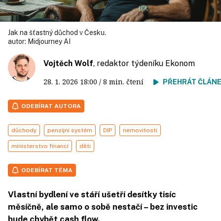
Jak na šťastný důchod v Česku.
autor:
Midjourney AI
Vojtěch Wolf
, redaktor týdeníku Ekonom
28. 1. 2026
18:00
/ 8 min. čtení
PŘEHRÁT ČLÁN
ODEBÍRAT AUTORA
důchody
penzijní systém
DIP
nemovitosti
ministerstvo financí
děti
ODEBÍRAT TÉMA
Vlastní bydlení ve stáří ušetří desítky tisíc
měsíčně, ale samo o sobě nestačí – bez investic
bude chybět cash flow.