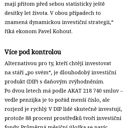
mají přitom před sebou statisticky ještě
desítky let života. V obou případech to
znamená dynamickou investiční strategii,“
říká ekonom Pavel Kohout.
Více pod kontrolou
Alternativou pro ty, kteří chtějí investovat
na stáří „po svém“, je dlouhodobý investiční
produkt (DIP) s daňovým zvýhodněním.
Po dvou letech má podle AKAT 218 740 smluv –
vedle penzijka je to pořád menší číslo, ale
rozjezd je rychlý. V DIP lidé skutečně investují,
protože 88 procent prostředků tvoří investiční
fondy. Průměrná měsíční úložka se navíc