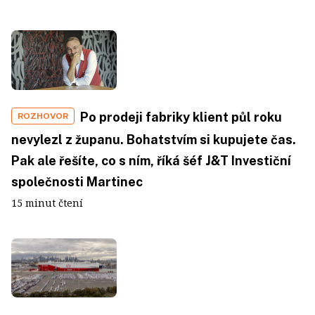
Po prodeji fabriky klient půl roku
ROZHOVOR
nevylezl z županu. Bohatstvím si kupujete čas.
Pak ale řešíte, co s ním, říká šéf J&T Investiční
společnosti Martinec
15 minut čtení