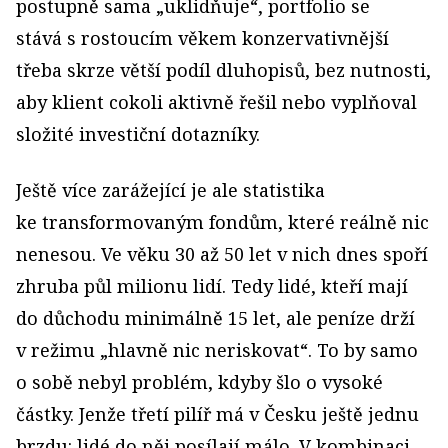
postupně sama „uklidňuje“, portfolio se
stává s rostoucím věkem konzervativnější
třeba skrze větší podíl dluhopisů, bez nutnosti,
aby klient cokoli aktivně řešil nebo vyplňoval
složité investiční dotazníky.
Ještě více zarážející je ale statistika
ke transformovaným fondům, které reálně nic
nenesou. Ve věku 30 až 50 let v nich dnes spoří
zhruba půl milionu lidí. Tedy lidé, kteří mají
do důchodu minimálně 15 let, ale peníze drží
v režimu „hlavně nic neriskovat“. To by samo
o sobě nebyl problém, kdyby šlo o vysoké
částky. Jenže třetí pilíř má v Česku ještě jednu
brzdu: lidé do něj posílají málo. V kombinaci