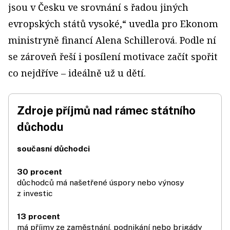
jsou v Česku ve srovnání s řadou jiných
evropských států vysoké,“ uvedla pro Ekonom
ministryně financí Alena Schillerová. Podle ní
se zároveň řeší i posílení motivace začít spořit
co nej­dříve – ideálně už u dětí.
Zdroje příjmů nad rámec státního
důchodu
současní důchodci
30 procent
důchodců má našetřené úspory nebo výnosy
z investic
13 procent
má příjmy ze zaměstnání, podnikání nebo brigády