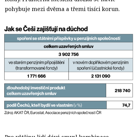
pohybuje mezi dvěma a třemi tisíci korun.
Pro většinu lidí dává smysl kombinace