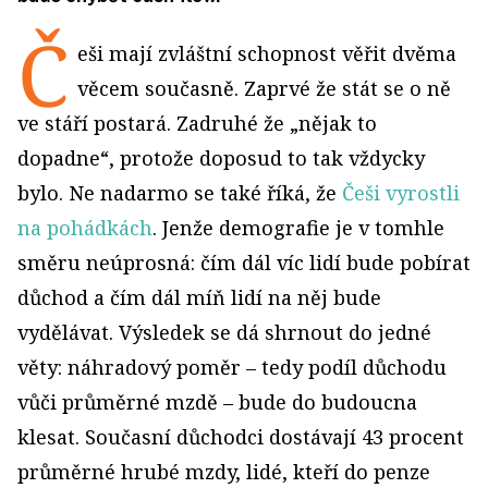
Č
eši mají zvláštní schopnost věřit dvěma
věcem současně. Zaprvé že stát se o ně
ve stáří postará. Zadruhé že „nějak to
dopadne“, protože doposud to tak vždycky
bylo. Ne nadarmo se také říká, že
Češi vyrostli
na pohádkách
. Jenže demografie je v tomhle
směru neúprosná: čím dál víc lidí bude pobírat
důchod a čím dál míň lidí na něj bude
vydělávat. Výsledek se dá shrnout do jedné
věty: náhradový poměr – tedy podíl důchodu
vůči průměrné mzdě – bude do budoucna
klesat. Současní důchodci dostávají 43 procent
průměrné hrubé mzdy, lidé, kteří do penze