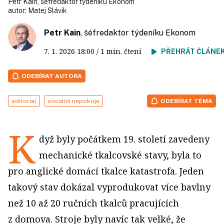
Petr Kain, šéfredaktor týdeníku Ekonom
autor:
Matej Slávik
Petr Kain
, šéfredaktor týdeníku Ekonom
7. 1. 2026
18:00
/ 1 min. čtení
PŘEHRÁT ČLÁNE
ODEBÍRAT AUTORA
editorial
sociální nepokoje
ODEBÍRAT TÉMA
K
dyž byly počátkem 19. století zavedeny
mechanické tkalcovské stavy, byla to
pro anglické domácí tkalce katastrofa. Jeden
takový stav dokázal vyprodukovat více bavlny
než 10 až 20 ručních tkalců pracujících
z domova. Stroje byly navíc tak velké, že