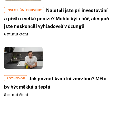
Naletěli jste při investování
INVESTIČNÍ PODVODY
a přišli o velké peníze? Mohlo být i hůř, alespoň
jste neskončili vyhladovělí v džungli
6 minut čtení
Jak poznat kvalitní zmrzlinu? Měla
ROZHOVOR
by být měkká a teplá
8 minut čtení