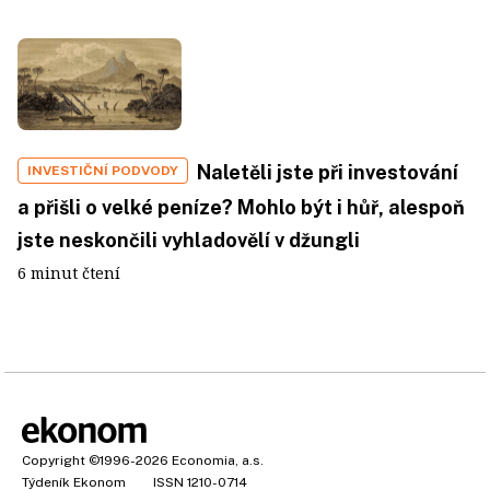
Naletěli jste při investování
INVESTIČNÍ PODVODY
a přišli o velké peníze? Mohlo být i hůř, alespoň
jste neskončili vyhladovělí v džungli
6 minut čtení
Copyright
©1996-2026
Economia, a.s.
Týdeník Ekonom
ISSN 1210-0714