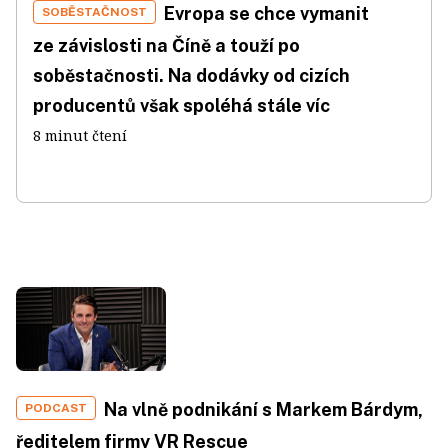
Evropa se chce vymanit
SOBĚSTAČNOST
ze závislosti na Číně a touží po
soběstačnosti. Na dodávky od cizích
producentů však spoléhá stále víc
8 minut čtení
Na vlně podnikání s Markem Bárdym,
PODCAST
ředitelem firmy VR Rescue