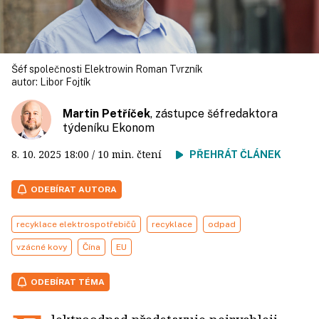
Šéf společnosti Elektrowin Roman Tvrzník
autor:
Libor Fojtík
Martin Petříček
, zástupce šéfredaktora
týdeníku Ekonom
8. 10. 2025
18:00
/ 10 min. čtení
PŘEHRÁT ČLÁNEK
ODEBÍRAT AUTORA
recyklace elektrospotřebičů
recyklace
odpad
vzácné kovy
Čína
EU
ODEBÍRAT TÉMA