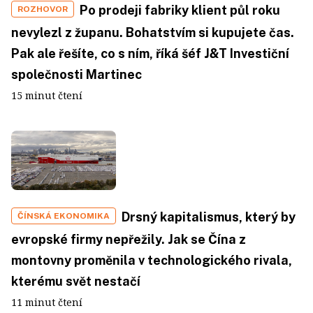
Po prodeji fabriky klient půl roku
ROZHOVOR
nevylezl z županu. Bohatstvím si kupujete čas.
Pak ale řešíte, co s ním, říká šéf J&T Investiční
společnosti Martinec
15 minut čtení
Drsný kapitalismus, který by
ČÍNSKÁ EKONOMIKA
evropské firmy nepřežily. Jak se Čína z
montovny proměnila v technologického rivala,
kterému svět nestačí
11 minut čtení