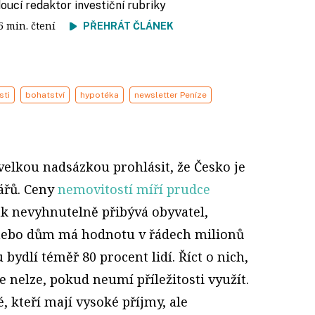
doucí redaktor investiční rubriky
 5 min. čtení
PŘEHRÁT ČLÁNEK
sti
bohatství
hypotéka
newsletter Peníze
velkou nadsázkou prohlásit, že Česko je
ářů. Ceny
nemovitostí míří prudce
tak nevyhnutelně přibývá obyvatel,
 nebo dům má hodnotu v řádech milionů
bydlí téměř 80 procent lidí. Říct o nich,
e nelze, pokud neumí příležitosti využít.
é, kteří mají vysoké příjmy, ale