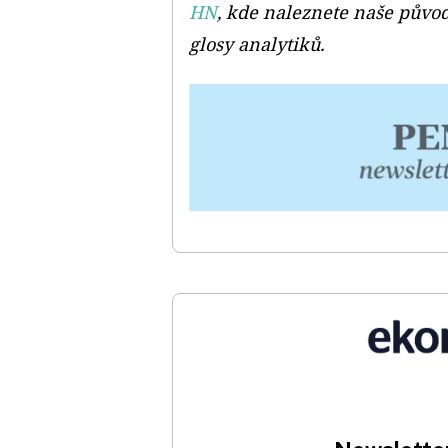
HN
, kde naleznete naše původ
glosy analytiků.