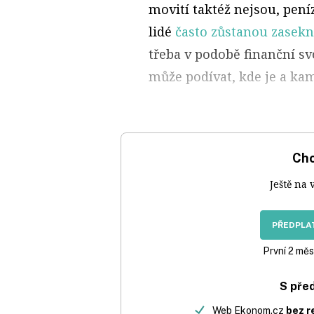
movití taktéž nejsou, peníz
lidé
často zůstanou zasekn
třeba v podobě finanční s
může podívat, kde je a ka
Chc
Ještě na 
PŘEDPLAT
První 2 měs
S pře
Web Ekonom.cz
bez r