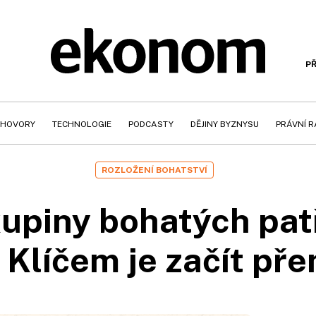
PŘ
HOVORY
TECHNOLOGIE
PODCASTY
DĚJINY BYZNYSU
PRÁVNÍ 
ROZLOŽENÍ BOHATSTVÍ
upiny bohatých patř
 Klíčem je začít pře