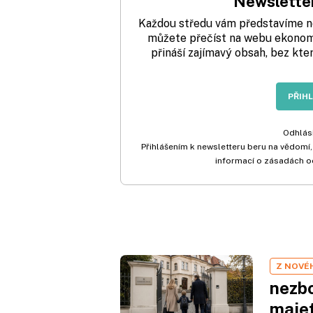
Newsletter
Každou středu vám představíme nej
můžete přečíst na webu ekonom.
přináší zajímavý obsah, bez kte
PŘIH
Odhlási
Přihlášením k newsletteru beru na vědomí,
informací o zásadách o
Z NOVÉ
nezbo
maje