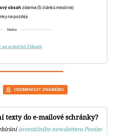
iový obsah
zdarma (5 článků měsíčně)
nky na později
Nebo
t se a dočíst článek
ODEMKNOUT ZNÁMÉMU
ní texty do e-mailové schránky?
ebírání
investičního newsletteru Peníze