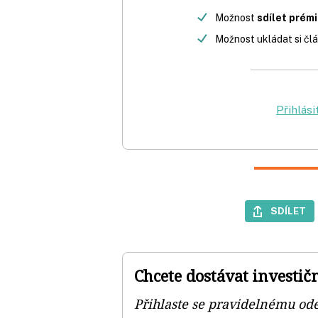
Možnost
sdílet prém
Možnost ukládat si člá
Přihlási
SDÍLET
Chcete dostávat investič
Přihlaste se pravidelnému od