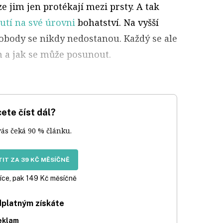
e jim jen protékají mezi prsty. A tak
utí na své úrovni
bohatství. Na vyšší
vobody se nikdy nedostanou. Každý se ale
m a jak se může posunout.
ete číst dál?
vás čeká 90 % článku.
IT ZA 39 KČ MĚSÍČNĚ
íce, pak 149 Kč měsíčně
dplatným získáte
eklam