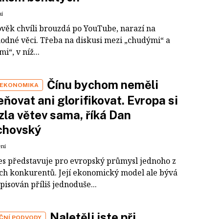
ní
ověk chvíli brouzdá po YouTube, narazí na
odné věci. Třeba na diskusi mezi „chudými“ a
i“, v níž...
Čínu bychom neměli
 EKONOMIKA
ňovat ani glorifikovat. Evropa si
zla větev sama, říká Dan
chovský
ení
es představuje pro evropský průmysl jednoho z
ích konkurentů. Její ekonomický model ale bývá
pisován příliš jednoduše...
Naletěli jste při
IČNÍ PODVODY