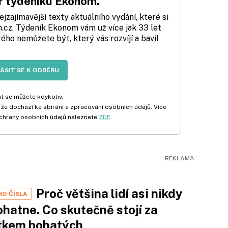
 týdeníku Ekonom.
zajímavější texty aktuálního vydání, které si
cz. Týdeník Ekonom vám už více jak 33 let
rého nemůžete být, který vás rozvíjí a baví!
LÁSIT SE K ODBĚRU
t se můžete kdykoliv.
 že dochází ke sbírání a zpracování osobních údajů. Více
chrany osobních údajů naleznete
ZDE
.
Proč většina lidí asi nikdy
HO ČÍSLA
hatne. Co skutečně stojí za
tkem bohatých