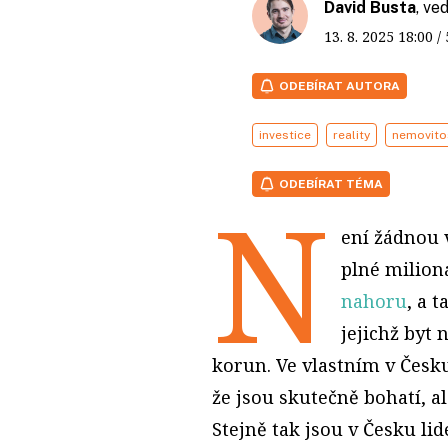
David Busta
, ve
13. 8. 2025
18:00
/
ODEBÍRAT AUTORA
investice
reality
nemovito
ODEBÍRAT TÉMA
N
ení žádnou 
plné milion
nahoru
, a 
jejichž byt
korun. Ve vlastním v Česku 
že jsou skutečně bohatí, al
Stejně tak jsou v Česku lid