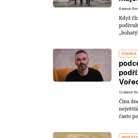
8 minut čte
Když čl
podivuh
„bohatým
ČÍNSKÁ
podce
podří
Voře
12 minut čt
Čína dn
největš
často po
INVEST