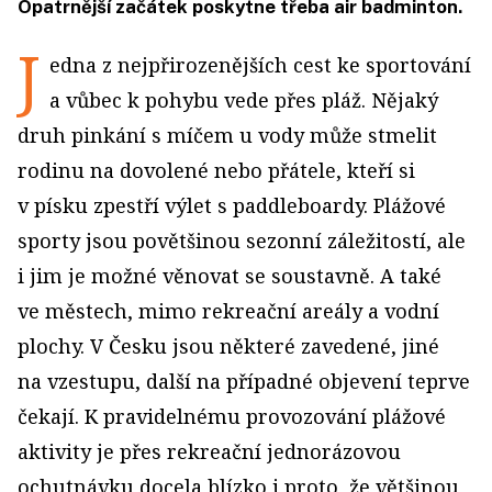
Opatrnější začátek poskytne třeba air badminton.
J
edna z nejpřirozenějších cest ke sportování
a vůbec k pohybu vede přes pláž. Nějaký
druh pinkání s míčem u vody může stmelit
rodinu na dovolené nebo přátele, kteří si
v písku zpestří výlet s paddleboardy. Plážové
sporty jsou povětšinou sezonní záležitostí, ale
i jim je možné věnovat se soustavně. A také
ve městech, mimo rekreační areály a vodní
plochy. V Česku jsou některé zavedené, jiné
na vzestupu, další na případné objevení teprve
čekají. K pravidelnému provozování plážové
aktivity je přes rekreační jednorázovou
ochutnávku docela blízko i proto, že většinou