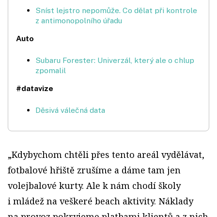
Sníst lejstro nepomůže. Co dělat při kontrole
z antimonopolního úřadu
Auto
Subaru Forester: Univerzál, který ale o chlup
zpomalil
#datavize
Děsivá válečná data
„Kdybychom chtěli přes tento areál vydělávat,
fotbalové hřiště zrušíme a dáme tam jen
volejbalové kurty. Ale k nám chodí školy
i mládež na veškeré beach aktivity. Náklady
na provoz pokryjeme platbami klientů a z nich