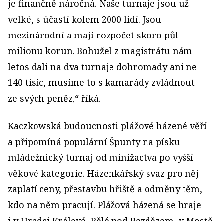
je finančně náročná. Naše turnaje jsou už
velké, s účastí kolem 2000 lidí. Jsou
mezinárodní a mají rozpočet skoro půl
milionu korun. Bohužel z magistrátu nám
letos dali na dva turnaje dohromady ani ne
140 tisíc, musíme to s kamarády zvládnout
ze svých peněz,“ říká.
Kaczkowská budoucnosti plážové házené věří
a připomíná populární Špunty na písku –
mládežnický turnaj od minižactva po vyšší
věkové kategorie. Házenkářský svaz pro něj
zaplatí ceny, přestavbu hřiště a odměny těm,
kdo na něm pracují. Plážová házená se hraje
i v Hradci Králové, Bělé pod Bezdězem, v Mostě