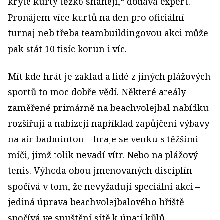
kryté kurty těžko shánějí,“ dodává expert.
Pronájem více kurtů na den pro oficiální
turnaj neb třeba teambuildingovou akci může
pak stát 10 tisíc korun i víc.
Mít kde hrát je základ a lidé z jiných plážových
sportů to moc dobře vědí. Některé areály
zaměřené primárně na beachvolejbal nabídku
rozšiřují a nabízejí například zapůjčení výbavy
na air badminton – hraje se venku s těžšími
míči, jimž tolik nevadí vítr. Nebo na plážový
tenis. Výhoda obou jmenovaných disciplín
spočívá v tom, že nevyžadují speciální akci –
jediná úprava beachvolejbalového hřiště
spočívá ve spuštění sítě k úpatí kůlů.