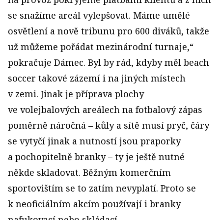
se snažíme areál vylepšovat. Máme umělé
osvětlení a nově tribunu pro 600 diváků, takže
už můžeme pořádat mezinárodní turnaje,“
pokračuje Dámec. Byl by rád, kdyby měl beach
soccer takové zázemí i na jiných místech
v zemi. Jinak je příprava plochy
ve volejbalových areálech na fotbalový zápas
poměrně náročná – kůly a sítě musí pryč, čáry
se vytyčí jinak a nutností jsou praporky
a pochopitelně branky – ty je ještě nutné
někde skladovat. Běžným komerčním
sportovištím se to zatím nevyplatí. Proto se
k neoficiálním akcím používají i branky
nafukovací nebo skládací.