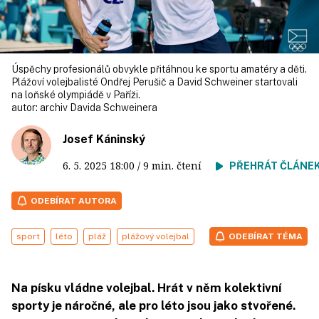
Úspěchy profesionálů obvykle přitáhnou ke sportu amatéry a děti.
Plážoví volejbalisté Ondřej Perušič a David Schweiner startovali
na loňské olympiádě v Paříži.
autor:
archiv Davida Schweinera
Josef Káninský
6. 5. 2025
18:00
/ 9 min. čtení
PŘEHRÁT ČLÁNE
ODEBÍRAT AUTORA
sport
léto
pláž
plážový volejbal
ODEBÍRAT TÉMA
Na písku vládne volejbal. Hrát v něm kolektivní
sporty je náročné, ale pro léto jsou jako stvořené.