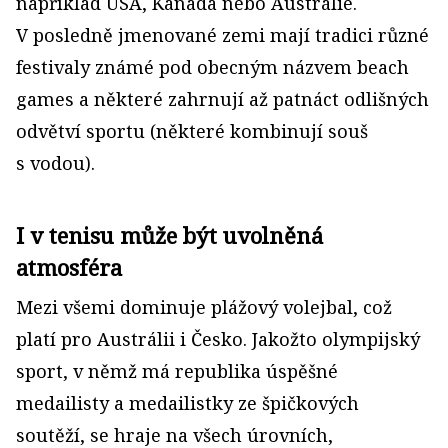
například USA, Kanada nebo Austrálie.
V posledně jmenované zemi mají tradici různé
festivaly známé pod obecným názvem beach
games a některé zahrnují až patnáct odlišných
odvětví sportu (některé kombinují souš
s vodou).
I v tenisu může být uvolněná
atmosféra
Mezi všemi dominuje plážový volejbal, což
platí pro Austrálii i Česko. Jakožto olympijský
sport, v němž má republika úspěšné
medailisty a medailistky ze špičkových
soutěží, se hraje na všech úrovních,