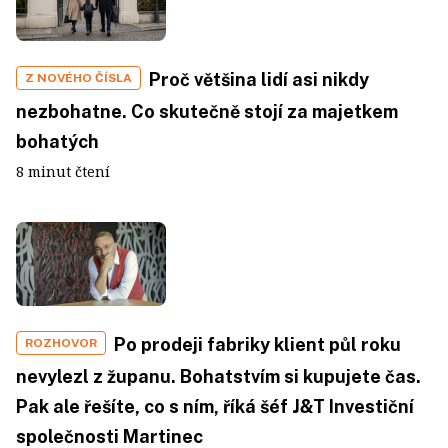
Proč většina lidí asi nikdy
Z NOVÉHO ČÍSLA
nezbohatne. Co skutečně stojí za majetkem
bohatých
8 minut čtení
Po prodeji fabriky klient půl roku
ROZHOVOR
nevylezl z županu. Bohatstvím si kupujete čas.
Pak ale řešíte, co s ním, říká šéf J&T Investiční
společnosti Martinec