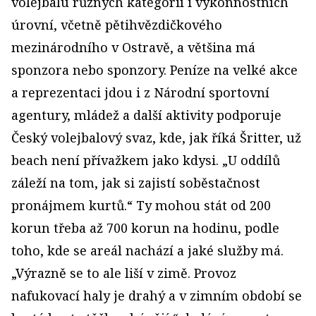
volejbalu různých kategorií i výkonnostních
úrovní, včetně pětihvězdičkového
mezinárodního v Ostravě, a většina má
sponzora nebo sponzory. Peníze na velké akce
a reprezentaci jdou i z Národní sportovní
agentury, mládež a další aktivity podporuje
Český volejbalový svaz, kde, jak říká Šritter, už
beach není přívažkem jako kdysi. „U oddílů
záleží na tom, jak si zajistí soběstačnost
pronájmem kurtů.“ Ty mohou stát od 200
korun třeba až 700 korun na hodinu, podle
toho, kde se areál nachází a jaké služby má.
„Výrazně se to ale liší v zimě. Provoz
nafukovací haly je drahý a v zimním období se