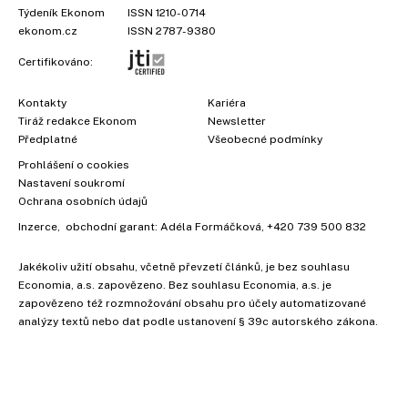
Týdeník Ekonom
ISSN 1210-0714
ekonom.cz
ISSN 2787-9380
Certifikováno:
Kontakty
Kariéra
Tiráž redakce Ekonom
Newsletter
Předplatné
Všeobecné podmínky
Prohlášení o cookies
Nastavení soukromí
Ochrana osobních údajů
Inzerce
, obchodní garant:
Adéla Formáčková
,
+420 739 500 832
Jakékoliv užití obsahu, včetně převzetí článků, je bez souhlasu
Economia, a.s. zapovězeno. Bez souhlasu Economia, a.s. je
zapovězeno též rozmnožování obsahu pro účely automatizované
analýzy textů nebo dat podle ustanovení § 39c autorského zákona.