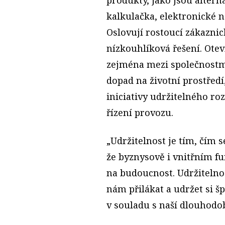
kalkulačka, elektronické n
Oslovují rostoucí zákazni
nízkouhlíková řešení. Ote
zejména mezi společnostmi,
dopad na životní prostředí
iniciativy udržitelného r
řízení provozu.
„Udržitelnost je tím, čím s
že byznysově i vnitřním f
na budoucnost. Udržitelno
nám přilákat a udržet si šp
v souladu s naší dlouhodo