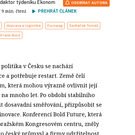
redaktor týdeníku Ekonom
ODEBÍRAT AUTORA
/ 9 min. čtení
PŘEHRÁT ČLÁNEK
doprava a logistika
Eurowag
Sedláček Tomáš
iFrank Bold
politika v Česku se nachází
ce a potřebuje restart. Země čelí
, která mohou výrazně ovlivnit její
na mnoho let. Po období stabilního
it dosavadní směřování, přizpůsobit se
novace. Konferencí Bold Future, která
 pražském Kongresovém centru, zněly
pro český průmysl a firmy udržitelnost