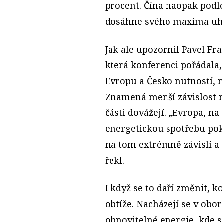
procent. Čína naopak podl
dosáhne svého maxima uhl
Jak ale upozornil Pavel Fr
která konferenci pořádala,
Evropu a Česko nutností, 
Znamená menší závislost na
části dovážejí. „Evropa, na
energetickou spotřebu pok
na tom extrémně závislí a 
řekl.
I když se to daří změnit, k
obtíže. Nacházejí se v obo
obnovitelné energie, kde s