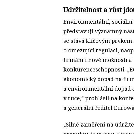
Udržitelnost a růst jd
Environmentální, sociální
představují významný nástr
se stává klíčovým prvkem s
o omezující regulaci, nao
firmám i nové možnosti a d
konkurenceschopnosti. „E
ekonomický dopad na firm
a environmentální dopad a
v ruce,” prohlásil na konf
a generální ředitel Eurow
„Silné zaměření na udržite
produkty, jako jsou altern