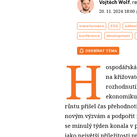
Vojtěch Wolf
, 
20. 11. 2024
18:00
transformace
ESG
sdílení
konference
development
ODEBÍRAT TÉMA
H
ospodářská 
na křižovat
rozhodnutím
ekonomiku 
růstu přišel čas přehodnot
novým výzvám a podpořit i
se minulý týden konala v
jako největší příležitosti 