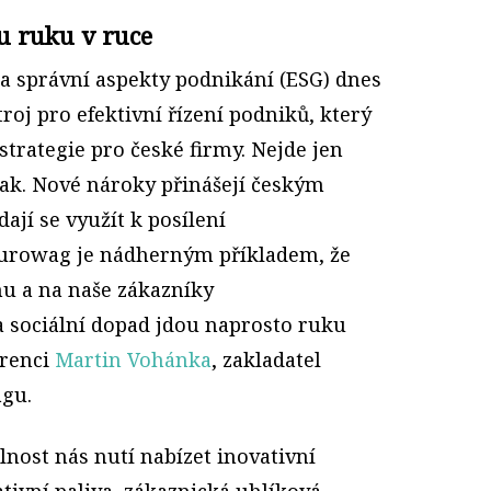
ou ruku v ruce
 a správní aspekty podnikání (ESG) dnes
oj pro efektivní řízení podniků, který
trategie pro české firmy. Nejde jen
pak. Nové nároky přinášejí českým
ají se využít k posílení
urowag je nádherným příkladem, že
u a na naše zákazníky
 sociální dopad jdou naprosto ruku
erenci
Martin Vohánka
, zakladatel
agu.
lnost nás nutí nabízet inovativní
ativní paliva, zákaznická uhlíková