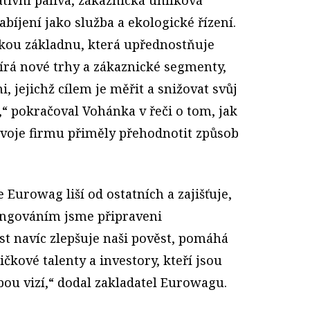
abíjení jako služba a ekologické řízení.
ckou základnu, která upřednostňuje
vírá nové trhy a zákaznické segmenty,
 jejichž cílem je měřit a snižovat svůj
,“ pokračoval Vohánka v řeči o tom, jak
ozvoje firmu přiměly přehodnotit způsob
e Eurowag liší od ostatních a zajišťuje,
ungováním jsme připraveni
st navíc zlepšuje naši pověst, pomáhá
ičkové talenty a investory, kteří jsou
bou vizí,“ dodal zakladatel Eurowagu.