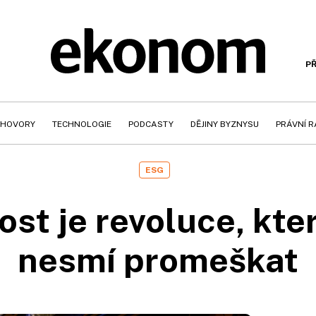
PŘ
HOVORY
TECHNOLOGIE
PODCASTY
DĚJINY BYZNYSU
PRÁVNÍ 
ESG
ost je revoluce, kt
nesmí promeškat