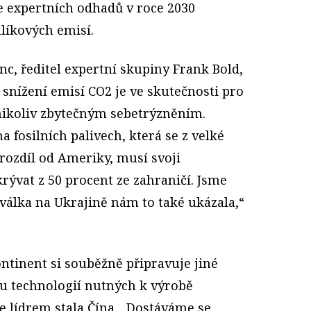
e expertních odhadů v roce 2030
íkových emisí.
anc, ředitel expertní skupiny Frank Bold,
 snížení emisí CO2 je ve skutečnosti pro
nikoliv zbytečným sebetrýzněním.
 fosilních palivech, která se z velké
 rozdíl od Ameriky, musí svoji
rývat z 50 procent ze zahraničí. Jsme
válka na Ukrajině nám to také ukázala,“
ontinent si souběžně připravuje jiné
ru technologií nutných k výrobě
e lídrem stala Čína. „Dostáváme se