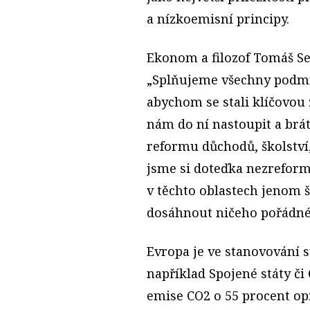
a nízkoemisní principy.
Ekonom a filozof Tomáš Se
„Splňujeme všechny podmín
abychom se stali klíčovou 
nám do ní nastoupit a brát 
reformu důchodů, školství,
jsme si doteďka nezreform
v těchto oblastech jenom š
dosáhnout ničeho pořádné
Evropa je ve stanovování 
například Spojené státy či 
emise CO2 o 55 procent opr