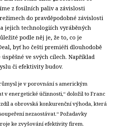
íme z fosilních paliv a závislosti
h režimech do pravděpodobné závislosti
 a jejich technologiích vyráběných
ležité podle něj je, že to, co je
al, byť ho čeští premiéři dlouhodobě
e úspěšné ve svých cílech. Například
slu či efektivity budov.
růmysl je v porovnání s americkým
nt v energetické účinnosti,“ doložil to Franc
rozdíl a obrovská konkurenční výhoda, která
soupeření nezaostávat.“ Požadavky
troje ke zvyšování efektivity firem.