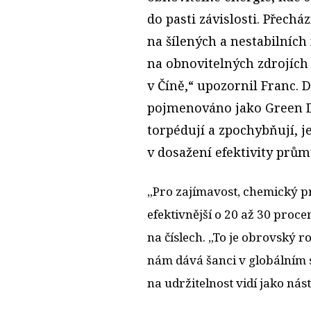
do pasti závislosti. Přecház
na šílených a nestabilníc
na obnovitelných zdrojích
v Číně,“ upozornil Franc. Dů
pojmenováno jako Green De
torpédují a zpochybňují, j
v dosažení efektivity průmy
„Pro zajímavost, chemický p
efektivnější o 20 až 30 proce
na číslech. „To je obrovský 
nám dává šanci v globálním 
na udržitelnost vidí jako nás