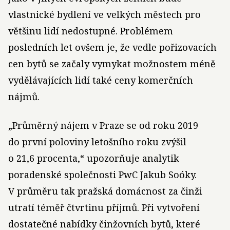
vlastnické bydlení ve velkých městech pro
většinu lidí nedostupné. Problémem
posledních let ovšem je, že vedle pořizovacích
cen bytů se začaly vymykat možnostem méně
vydělávajících lidí také ceny komerčních
nájmů.
„Průměrný nájem v Praze se od roku 2019
do první poloviny letošního roku zvýšil
o 21,6 procenta,“ upozorňuje analytik
poradenské společnosti PwC Jakub Soóky.
V průměru tak pražská domácnost za činži
utratí téměř čtvrtinu příjmů. Při vytvoření
dostatečné nabídky činžovních bytů, které