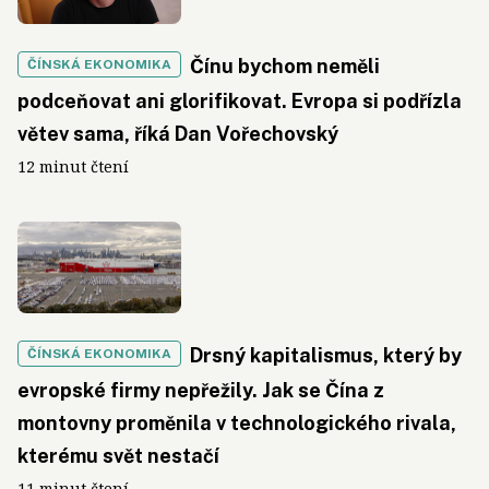
Čínu bychom neměli
ČÍNSKÁ EKONOMIKA
podceňovat ani glorifikovat. Evropa si podřízla
větev sama, říká Dan Vořechovský
12 minut čtení
Drsný kapitalismus, který by
ČÍNSKÁ EKONOMIKA
evropské firmy nepřežily. Jak se Čína z
montovny proměnila v technologického rivala,
kterému svět nestačí
11 minut čtení