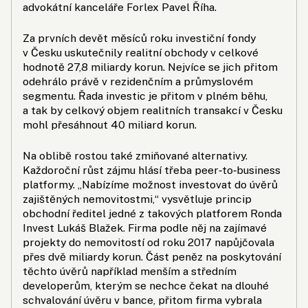
advokátní kanceláře Forlex Pavel Říha.
Za prvních devět měsíců roku investiční fondy
v Česku uskutečnily realitní obchody v celkové
hodnotě 27,8 miliardy korun. Nejvíce se jich přitom
odehrálo právě v rezidenčním a průmyslovém
segmentu. Řada investic je přitom v plném běhu,
a tak by celkový objem realitních transakcí v Česku
mohl přesáhnout 40 miliard korun.
Na oblibě rostou také zmiňované alternativy.
Každoroční růst zájmu hlásí třeba peer‑to‑business
platformy. „Nabízíme možnost investovat do úvěrů
zajištěných nemovitostmi,“ vysvětluje princip
obchodní ředitel jedné z takových platforem Ronda
Invest Lukáš Blažek. Firma podle něj na zajímavé
projekty do nemovitostí od roku 2017 napůjčovala
přes dvě miliardy korun. Část peněz na poskytování
těchto úvěrů například menším a středním
developerům, kterým se nechce čekat na dlouhé
schvalování úvěru v bance, přitom firma vybrala