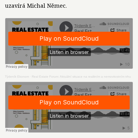
uzavírá Michal Němec.
Týdeník Ekonom
·
Real Estate Forum: Aktuální situace na realitním a nemovitostním trhu