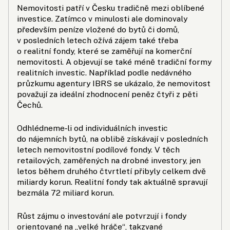
Nemovitosti patří v Česku tradičně mezi oblíbené
investice. Zatímco v minulosti ale dominovaly
především peníze vložené do bytů či domů,
v posledních letech ožívá zájem také třeba
o realitní fondy, které se zaměřují na komerční
nemovitosti. A objevují se také méně tradiční formy
realitních investic. Například podle nedávného
průzkumu agentury IBRS se ukázalo, že nemovitost
považují za ideální zhodnocení peněz čtyři z pěti
Čechů.
Odhlédneme‑li od individuálních investic
do nájemních bytů, na oblibě získávají v posledních
letech nemovitostní podílové fondy. V těch
retailových, zaměřených na drobné investory, jen
letos během druhého čtvrtletí přibyly celkem dvě
miliardy korun. Realitní fondy tak aktuálně spravují
bezmála 72 miliard korun.
Růst zájmu o investování ale potvrzují i fondy
orientované na „velké hráče“, takzvané