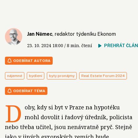
Jan Němec
, redaktor týdeníku Ekonom
23. 10. 2024
18:00
/ 8 min. čtení
PŘEHRÁT ČLÁ
ODEBÍRAT AUTORA
nájemné
bydlení
byty pronájmy
Real Estate Forum 2024
ODEBÍRAT TÉMA
D
oby, kdy si byt v Praze na hypotéku
mohl dovolit i řadový úředník, policista
nebo třeba učitel, jsou nenávratně pryč. Stejně
jako v jiných evropských zemích bude