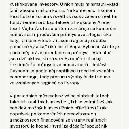
kvalifikované investory. U nich musí minimální vklad
činit alespoň milion korun. Na konferenci Ekonom
Real Estate Forum vysvětlil vysoký zájem o realitní
fondy ředitel pro kapitálové trhy skupiny Arete
Josef Vojta. Arete se přitom zaměřuje na komerční
nemovitosti, především průmyslové a logistické
haly. „U nemovitostí v našem regionu je obliba
poměrně vysoká,“ říká Josef Vojta. Výhodou Arete je
podle něj právě orientace na průmysl. „Aktuálně
jsou dvě aktiva, která se v Evropě obchodují:
rezidenční a průmyslové nemovitosti,“ dodává.
Důvodem je podle něj například trend takzvaného
nearshoringu, tedy přesunu výroby či distribuce
ze vzdálených regionů do Evropy.
V posledních měsících ožívá po slabších letech
také trh realitních investic. „Trh je velmi živý. Jak
nabídek možných investičních příležitostí, tak
poptávek po komerčních nemovitostech
a možnostech financování ze strany realitních
investorů je hodně,“ tvrdí zakládající společník