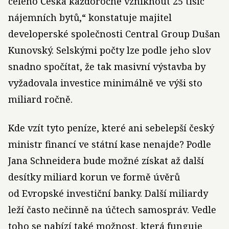
celého Česka každoročně vzniknout 25 tisíc
nájemních bytů,“ konstatuje majitel
developerské společnosti Central Group Dušan
Kunovský. Selskými počty lze podle jeho slov
snadno spočítat, že tak masivní výstavba by
vyžadovala investice minimálně ve výši sto
miliard ročně.
Kde vzít tyto peníze, které ani sebelepší český
ministr financí ve státní kase nenajde? Podle
Jana Schneidera bude možné získat až další
desítky miliard korun ve formě úvěrů
od Evropské investiční banky. Další miliardy
leží často nečinně na účtech samospráv. Vedle
toho se nabízí také možnost, která funguje