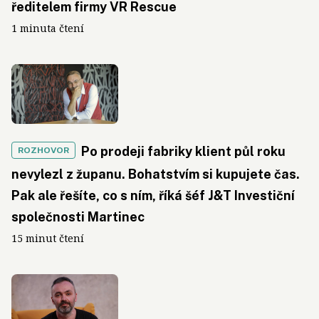
ředitelem firmy VR Rescue
1 minuta čtení
Po prodeji fabriky klient půl roku
ROZHOVOR
nevylezl z županu. Bohatstvím si kupujete čas.
Pak ale řešíte, co s ním, říká šéf J&T Investiční
společnosti Martinec
15 minut čtení