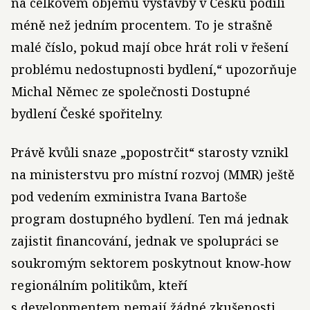
na celkovém objemu výstavby v Česku podílí
méně než jedním procentem. To je strašně
malé číslo, pokud mají obce hrát roli v řešení
problému nedostupnosti bydlení,“ upozorňuje
Michal Němec ze společnosti Dostupné
bydlení České spořitelny.
Právě kvůli snaze „popostrčit“ starosty vznikl
na ministerstvu pro místní rozvoj (MMR) ještě
pod vedením exministra Ivana Bartoše
program dostupného bydlení. Ten má jednak
zajistit financování, jednak ve spolupráci se
soukromým sektorem poskytnout know‑how
regionálním politikům, kteří
s developmentem nemají žádné zkušenosti.