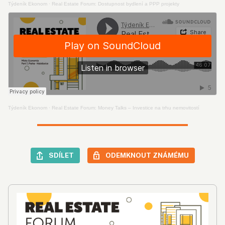
Týdeník Ekonom
·
Real Estate Forum: Dostupnost bydlení a PPP projekty
Týdeník Ekonom
·
Real Estate Forum: Money Talks – Investice na trhu nemovitostí
SDÍLET
ODEMKNOUT ZNÁMÉMU