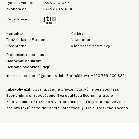
Týdeník Ekonom
ISSN 1210-0714
ekonom.cz
ISSN 2787-9380
Certifikováno:
Kontakty
Kariéra
Tiráž redakce Ekonom
Newsletter
Předplatné
Všeobecné podmínky
Prohlášení o cookies
Nastavení soukromí
Ochrana osobních údajů
Inzerce
, obchodní garant:
Adéla Formáčková
,
+420 739 500 832
Jakékoliv užití obsahu, včetně převzetí článků, je bez souhlasu
Economia, a.s. zapovězeno. Bez souhlasu Economia, a.s. je
zapovězeno též rozmnožování obsahu pro účely automatizované
analýzy textů nebo dat podle ustanovení § 39c autorského zákona.