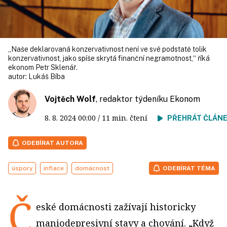
„Naše deklarovaná konzervativnost není ve své podstatě tolik
konzervativnost, jako spíše skrytá finanční negramotnost,“ říká
ekonom Petr Sklenář.
autor:
Lukáš Bíba
Vojtěch Wolf
, redaktor týdeníku Ekonom
8. 8. 2024
00:00
/ 11 min. čtení
PŘEHRÁT ČLÁN
ODEBÍRAT AUTORA
úspory
inflace
domácnost
ODEBÍRAT TÉMA
Č
eské domácnosti zažívají historicky
maniodepresivní stavy a chování. „Když