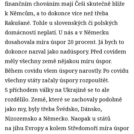
finančním chováním mají Češi skutečně blíže
k Němcům, a to dokonce více než třeba
Rakušané. Tohle u slovenských či polských
domácností neplatí. U nás a v Německu
dosahovala míra úspor 20 procent. Já bych to
dokonce nazval jako nadúspory. Před covidem
měly všechny země nějakou míru úspor.
Během covidu všem úspory narostly. Po covidu
všechny státy začaly úspory rozpouštět.
S příchodem války na Ukrajině se to ale
rozdělilo. Země, které se zachovaly podobně
jako my, byly třeba Švédsko, Dánsko,
Nizozemsko a Německo. Naopak u států
na jihu Evropy a kolem Středomoří míra úspor