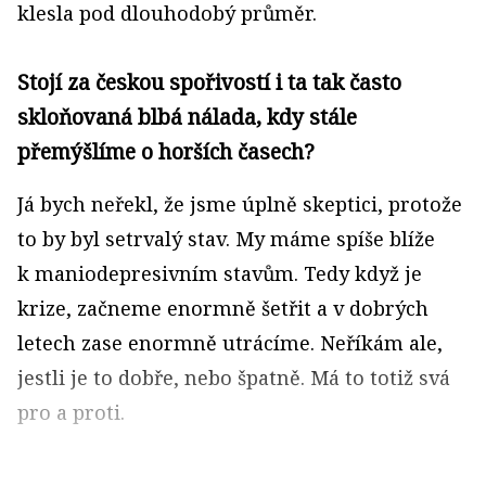
klesla pod dlouhodobý průměr.
Stojí za českou spořivostí i ta tak často
skloňovaná blbá nálada, kdy stále
přemýšlíme o horších časech?
Já bych neřekl, že jsme úplně skeptici, protože
to by byl setrvalý stav. My máme spíše blíže
k maniodepresivním stavům. Tedy když je
krize, začneme enormně šetřit a v dobrých
letech zase enormně utrácíme. Neříkám ale,
jestli je to dobře, nebo špatně. Má to totiž svá
pro a proti.