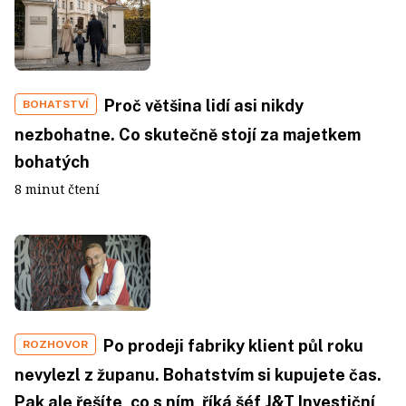
Proč většina lidí asi nikdy
BOHATSTVÍ
nezbohatne. Co skutečně stojí za majetkem
bohatých
8 minut čtení
Po prodeji fabriky klient půl roku
ROZHOVOR
nevylezl z županu. Bohatstvím si kupujete čas.
Pak ale řešíte, co s ním, říká šéf J&T Investiční