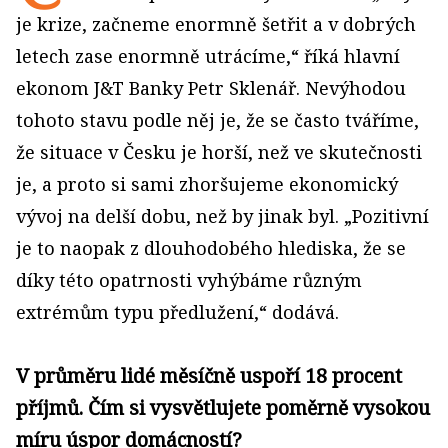
je krize, začneme enormně šetřit a v dobrých
letech zase enormně utrácíme,“ říká hlavní
ekonom J&T Banky Petr Sklenář. Nevýhodou
tohoto stavu podle něj je, že se často tváříme,
že situace v Česku je horší, než ve skutečnosti
je, a proto si sami zhoršujeme ekonomický
vývoj na delší dobu, než by jinak byl. „Pozitivní
je to naopak z dlouhodobého hlediska, že se
díky této opatrnosti vyhýbáme různým
extrémům typu předlužení,“ dodává.
V průměru lidé měsíčně uspoří 18 procent
příjmů. Čím si vysvětlujete poměrně vysokou
míru úspor domácností?