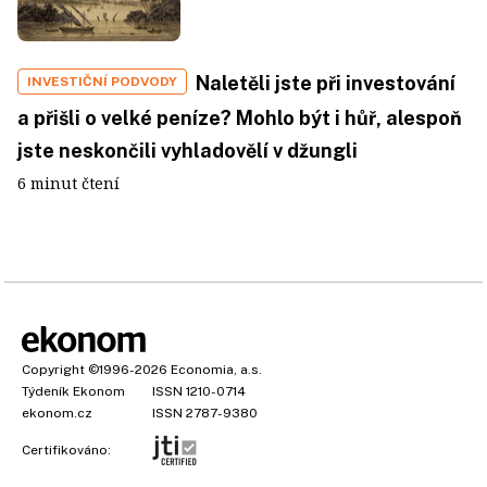
Naletěli jste při investování
INVESTIČNÍ PODVODY
a přišli o velké peníze? Mohlo být i hůř, alespoň
jste neskončili vyhladovělí v džungli
6 minut čtení
Copyright
©1996-2026
Economia, a.s.
Týdeník Ekonom
ISSN 1210-0714
ekonom.cz
ISSN 2787-9380
Certifikováno: