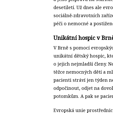
desetiletí. Už dnes ale ev
sociálně‑zdravotních zaří
péči o nemocné a postižen
Unikátní hospic v Brn
V Brně s pomocí evropskýc
unikátní dětský hospic, kt
o jejich nejmladší členy. N
těžce nemocných dětí a mla
pacienti stráví jen týden n
odpočinout, odjet na dovo
potomkům. A pak se pacien
Evropská unie prostředni