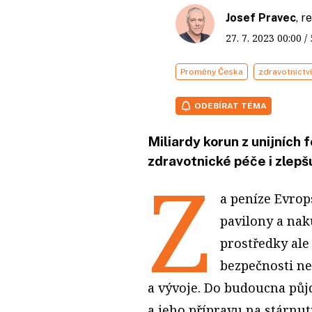
Josef Pravec
, 
27. 7. 2023
00:00
/
Proměny Česka
zdravotnictví
ODEBÍRAT TÉMA
Miliardy korun z unijních 
zdravotnické péče i zlepš
Z
a peníze Evrop
pavilony a nak
prostředky ale
bezpečnosti n
a vývoje. Do budoucna půjd
a jeho přípravu na stárnut