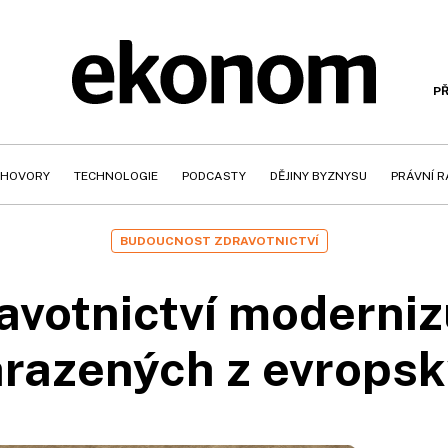
PŘ
HOVORY
TECHNOLOGIE
PODCASTY
DĚJINY BYZNYSU
PRÁVNÍ 
BUDOUCNOST ZDRAVOTNICTVÍ
avotnictví modernizu
hrazených z evrops