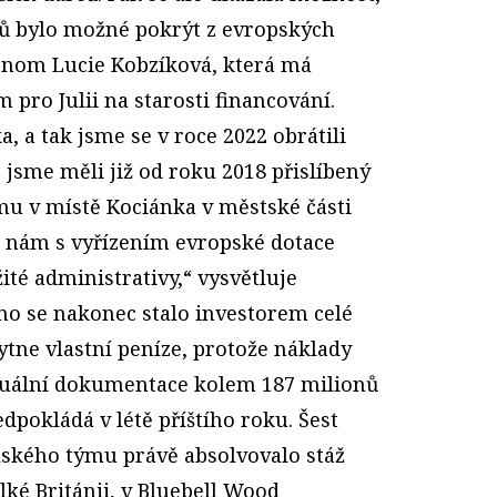
ů bylo možné pokrýt z evropských
onom Lucie Kobzíková, která má
 pro Julii na starosti financování.
, a tak jsme se v roce 2022 obrátili
jsme měli již od roku 2018 přislíbený
u v místě Kociánka v městské části
o nám s vyřízením evropské dotace
ité administrativy,“ vysvětluje
rno se nakonec stalo investorem celé
kytne vlastní peníze, protože náklady
tuál­ní dokumentace kolem 187 milionů
dpokládá v létě příštího roku. Šest
ského týmu právě absolvovalo stáž
ké Británii, v Bluebell Wood