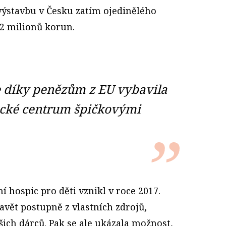
ýstavbu v Česku zatím ojedinělého
92 milionů korun.
 díky penězům z EU vybavila
ické centrum špičkovými
í hospic pro děti vznikl v roce 2017.
tavět postupně z vlastních zdrojů,
ich dárců. Pak se ale ukázala možnost,