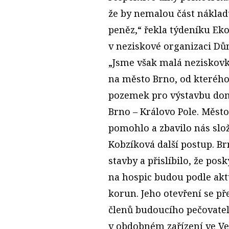
že by nemalou část náklad
peněz,“ řekla týdeníku Ek
v neziskové organizaci Dům
„Jsme však malá neziskovka
na město Brno, od kterého 
pozemek pro výstavbu dom
Brno – Královo Pole. Měst
pomohlo a zbavilo nás slož
Kobzíková další postup. B
stavby a přislíbilo, že pos
na hospic budou podle ak
korun. Jeho otevření se pře
členů budoucího pečovatel
v obdobném zařízení ve Vel