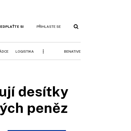
EDPLAŤTE SI
PŘIHLASTE SE
BENATIVE
RÁDCE
LOGISTIKA
jí desítky
kých peněz