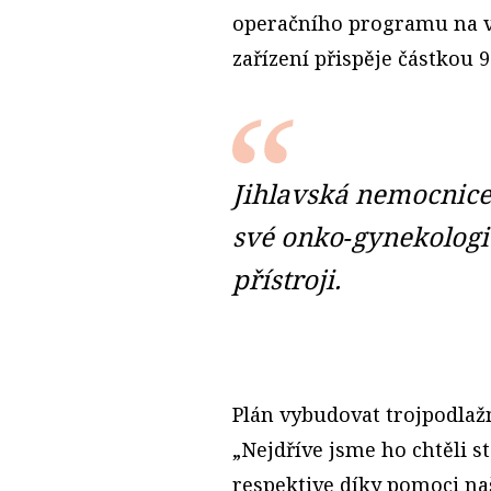
operačního programu na v
zařízení přispěje částkou 
Jihlavská nemocnice
své onko‑gynekolog
přístroji.
Plán vybudovat trojpodlažn
„Nejdříve jsme ho chtěli s
respektive díky pomoci naš