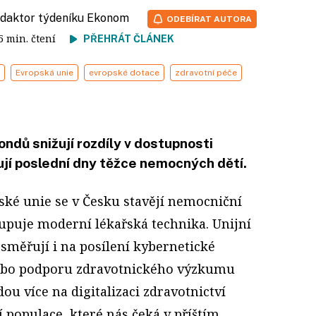
redaktor týdeníku Ekonom
ODEBÍRAT AUTORA
 5 min. čtení
PŘEHRÁT ČLÁNEK
Evropská unie
evropské dotace
zdravotní péče
fondů snižují rozdíly v dostupnosti
ují poslední dny těžce nemocných dětí.
ské unie se v Česku stavějí nemocniční
upuje moderní lékařská technika. Unijní
 směřují i na posílení kybernetické
ebo podporu zdravotnického výzkumu
ou více na digitalizaci zdravotnictví
í populace, které nás čeká v příštím