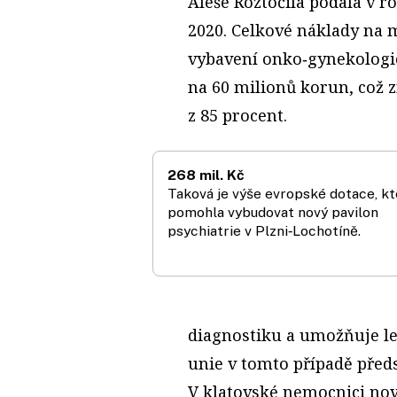
Aleše Roztočila podala v r
2020. Celkové náklady na 
vybavení onko‑gynekologic
na 60 milionů korun, což 
z 85 procent.
268 mil. Kč
Taková je výše evropské dotace, kt
pomohla vybudovat nový pavilon
psychiatrie v Plzni‑Lochotíně.
diagnostiku a umožňuje le
unie v tomto případě před
V klatovské nemocnici nov