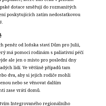
ropské dotace směřují do rozmanitých
zení poskytujících zatím nedostatkovou
é.
ě
h peněz od loňska staví Dům pro Julii,
erý má pomoci rodinám s paliativní péčí
ejde ale jen o místo pro poslední dny
dých lidí. Ve většině případů tam
ebo dva, aby si jejich rodiče mohli
lenou nebo se věnovat dalším
ti zase vrátí domů.
ctvím Integrovaného regionálního