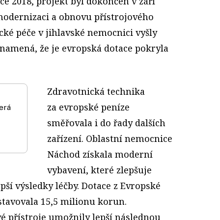
oce 2018, projekt byl dokončen v září
modernizaci a obnovu přístrojového
ké péče v jihlavské nemocnici vyšly
znamená, že je evropská dotace pokryla
Zdravotnická technika
za evropské peníze
erá
směřovala i do řady dalších
zařízení. Oblastní nemocnice
Náchod získala moderní
vybavení, které zlepšuje
pší výsledky léčby. Dotace z Evropské
stavovala 15,5 milionu korun.
é přístroje umožnily lepší následnou