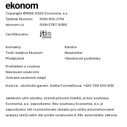
Copyright
©1996-2026
Economia, a.s.
Týdeník Ekonom
ISSN 1210-0714
ekonom.cz
ISSN 2787-9380
Certifikováno:
Kontakty
Kariéra
Tiráž redakce Ekonom
Newsletter
Předplatné
Všeobecné podmínky
Prohlášení o cookies
Nastavení soukromí
Ochrana osobních údajů
Inzerce
, obchodní garant:
Adéla Formáčková
,
+420 739 500 832
Jakékoliv užití obsahu, včetně převzetí článků, je bez souhlasu
Economia, a.s. zapovězeno. Bez souhlasu Economia, a.s. je
zapovězeno též rozmnožování obsahu pro účely automatizované
analýzy textů nebo dat podle ustanovení § 39c autorského zákona.