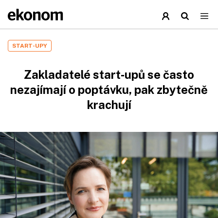
START-UPY
Zakladatelé start‑upů se často
nezajímají o poptávku, pak zbytečně
krachují