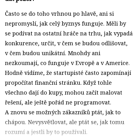
Často se do toho vrhnou po hlavě, ani si
nepromyslí, jak celý byznys funguje. Měli by
se podívat na ostatní hráče na trhu, jak vypadá
konkurence, určit, v čem se budou odlišovat,
v čem budou unikátní. Mnohdy ani
nezkoumají, co funguje v Evropě a v Americe.
Hodně vidíme, že startupisté často zapomínají
propočítat finanční stránku. Když tohle
všechno dají do kupy, mohou začít malovat
řešení, ale ještě pořád ne programovat.
A znovu se možných zákazníků ptát, jak to
chápou. Nevysvětlovat, ale ptát se, jak tomu
rozumí a jestli by to používali.