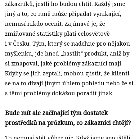
zákazníků, jestli ho budou chtít. Každý jsme
jiný a to, co mně může připadat vyni­kající,
nemusí nikdo ocenit. Zajímavé je, že
zmiňované statistiky platí celosvětově
i v Česku. Tým, který se nadchne pro nějakou
myšlenku, jde hned „bastlit“ produkt, aniž by
si zmapoval, jaké problémy zákazníci mají.
Kdyby se jich zeptali, mohou zjistit, že klienti
se na to dívají jiným úhlem pohledu nebo že si
s těmi problémy dokážou poradit jinak.
Bude mít ale začínající tým dostatek
prostředků na průzkum, co zákazníci chtějí?
To nemusí stát vůbec nic. Když jsme spouštěli