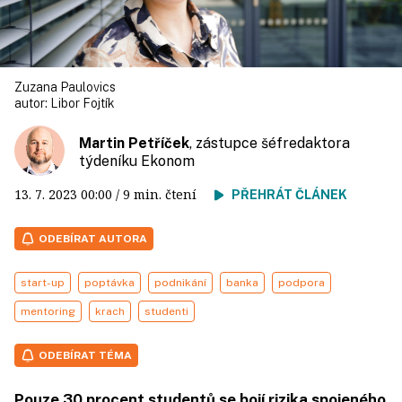
Zuzana Paulovics
autor:
Libor Fojtík
Martin Petříček
, zástupce šéfredaktora
týdeníku Ekonom
13. 7. 2023
00:00
/ 9 min. čtení
PŘEHRÁT ČLÁNEK
ODEBÍRAT AUTORA
start-up
poptávka
podnikání
banka
podpora
mentoring
krach
studenti
ODEBÍRAT TÉMA
Pouze 30 procent studentů se bojí rizika spojeného