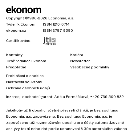
Copyright
©1996-2026
Economia, a.s.
Týdeník Ekonom
ISSN 1210-0714
ekonom.cz
ISSN 2787-9380
Certifikováno:
Kontakty
Kariéra
Tiráž redakce Ekonom
Newsletter
Předplatné
Všeobecné podmínky
×
Prohlášení o cookies
Nastavení soukromí
Ochrana osobních údajů
Inzerce
, obchodní garant:
Adéla Formáčková
,
+420 739 500 832
Jakékoliv užití obsahu, včetně převzetí článků, je bez souhlasu
Economia, a.s. zapovězeno. Bez souhlasu Economia, a.s. je
zapovězeno též rozmnožování obsahu pro účely automatizované
analýzy textů nebo dat podle ustanovení § 39c autorského zákona.