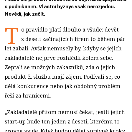
s podnikáním. Vlastní byznys však nerozjedou.
Nevědí, jak začít.
T
o pravidlo platí dlouho a všude: devět
z deseti začínajících firem to během pár
let zabalí. Avšak nemusely by, kdyby se jejich
zakladatelé nejprve rozhlédli kolem sebe.
Zeptali se možných zákazníků, zda o jejich
produkt či službu mají zájem. Podívali se, co
dělá konkurence nebo jak obdobný problém
řeší za hranicemi.
„Zakladatelé přitom nemusí čekat, jestli jejich
start‑up bude ten jeden z deseti, kterému to
zrovna vyjde. Když budou dělat správné kroky,