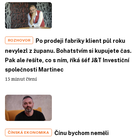
Po prodeji fabriky klient půl roku
ROZHOVOR
nevylezl z županu. Bohatstvím si kupujete čas.
Pak ale řešíte, co s ním, říká šéf J&T Investiční
společnosti Martinec
15 minut čtení
Čínu bychom neměli
ČÍNSKÁ EKONOMIKA