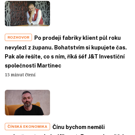
Po prodeji fabriky klient půl roku
ROZHOVOR
nevylezl z županu. Bohatstvím si kupujete čas.
Pak ale řešíte, co s ním, říká šéf J&T Investiční
společnosti Martinec
15 minut čtení
Čínu bychom neměli
ČÍNSKÁ EKONOMIKA