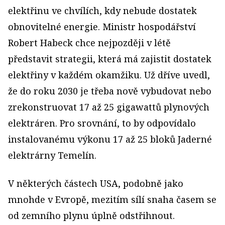
elektřinu ve chvílích, kdy nebude dostatek
obnovitelné energie. Ministr hospodářství
Robert Habeck chce nejpozději v létě
představit strategii, která má zajistit dostatek
elektřiny v každém okamžiku. Už dříve uvedl,
že do roku 2030 je třeba nově vybu­dovat nebo
zrekonstruovat 17 až 25 giga­wattů plynových
elektráren. Pro srov­nání, to by odpovídalo
instalovanému výkonu 17 až 25 bloků Jaderné
elektrárny Temelín.
V některých částech USA, podobně jako
mnohde v Evropě, mezitím sílí snaha časem se
od zemního plynu úplně odstřihnout.