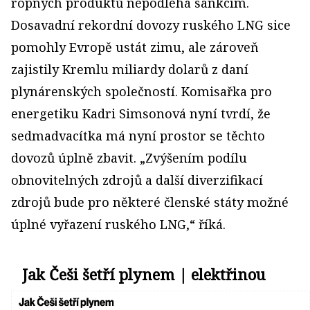
ropných produktů nepodléhá sankcím.
Dosavadní rekordní dovozy ruského LNG sice
pomohly Evropě ustát zimu, ale zároveň
zajistily Kremlu miliardy dolarů z daní
plynárenských společností. Komisařka pro
energetiku Kadri Simsonová nyní tvrdí, že
sedmadvacítka má nyní prostor se těchto
dovozů úplně zbavit. „Zvýšením podílu
obnovitelných zdrojů a další diverzifikací
zdrojů bude pro některé členské státy možné
úplné vyřazení ruského LNG,“ říká.
Jak Češi šetří plynem | elektřinou