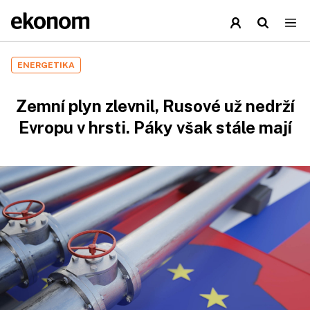
ENERGETIKA
Zemní plyn zlevnil, Rusové už nedr­ží
Evropu v hrsti. Páky však stále mají