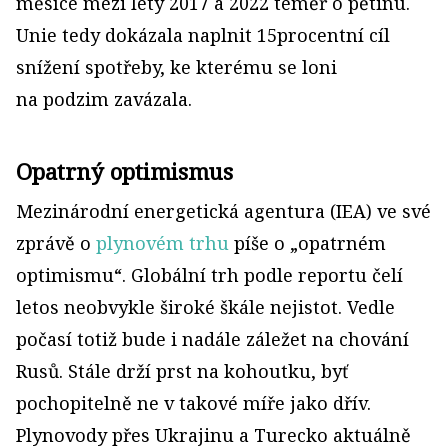
měsíce mezi lety 2017 a 2022 téměř o pětinu.
Unie tedy dokázala naplnit 15procentní cíl
snížení spotřeby, ke kterému se loni
na podzim zavázala.
Opatrný optimismus
Mezinárodní energetická agentura (IEA) ve své
zprávě o
plynovém trhu
píše o „opatrném
optimismu“. Globální trh podle reportu čelí
letos neobvykle široké škále nejistot. Vedle
počasí totiž bude i nadále záležet na chování
Rusů. Stále drží prst na kohoutku, byť
pochopitelně ne v takové míře jako dřív.
Plynovody přes Ukrajinu a Turecko aktuálně