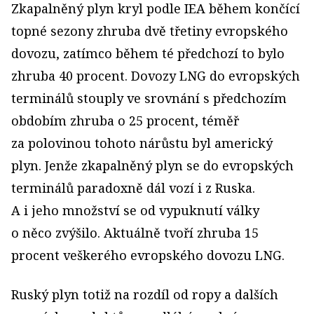
Zkapalněný plyn kryl podle IEA během končící
topné sezony zhruba dvě třetiny evropského
dovozu, zatímco během té předchozí to bylo
zhruba 40 procent. Dovozy LNG do evropských
terminálů stouply ve srovnání s předchozím
obdobím zhruba o 25 procent, téměř
za polovinou tohoto nárůstu byl americký
plyn. Jenže zkapalněný plyn se do evropských
terminálů paradoxně dál vozí i z Ruska.
A i jeho množství se od vypuknutí války
o něco zvýšilo. Aktuálně tvoří zhruba 15
procent veškerého evropského dovozu LNG.
Ruský plyn totiž na rozdíl od ropy a dalších