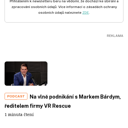
Přihlášením k newsletteru beru na vědomí, že dochází ke sbírání a
zpracování osobních údajů. Více informací o zásadách ochrany
osobních údajů naleznete
ZDE
.
Na vlně podnikání s Markem Bárdym,
PODCAST
ředitelem firmy VR Rescue
1 minuta čtení