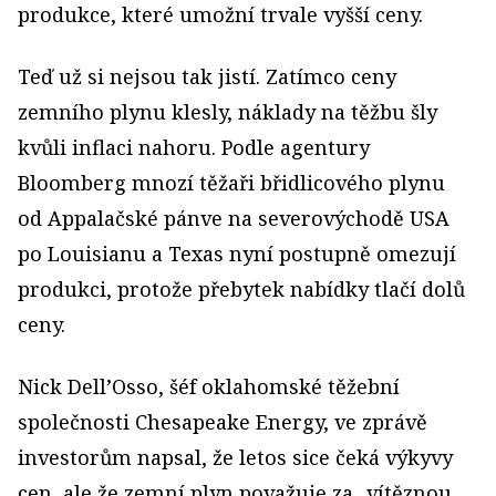
produkce, které umožní trvale vyšší ceny.
Teď už si nejsou tak jistí. Zatímco ceny
zemního plynu klesly, náklady na těžbu šly
kvůli inflaci nahoru. Podle agentury
Bloomberg mnozí těžaři břidlicového plynu
od Appalačské pánve na severovýchodě USA
po Louisianu a Texas nyní postupně omezují
produkci, protože přebytek nabídky tlačí dolů
ceny.
Nick Dell’Osso, šéf oklahomské těžební
společnosti Chesapeake Energy, ve zprávě
investorům napsal, že letos sice čeká výkyvy
cen, ale že zemní plyn považuje za „vítěznou