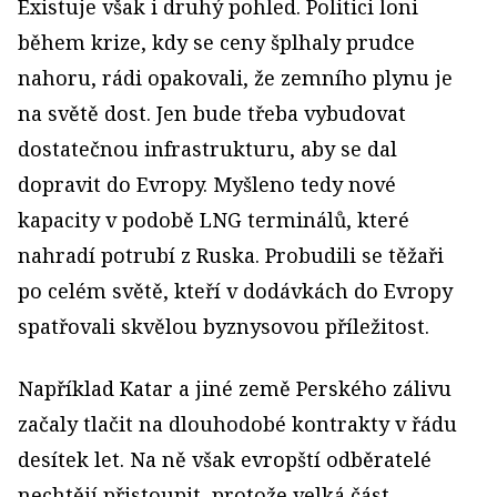
Existuje však i druhý pohled. Politici loni
během krize, kdy se ceny šplhaly prudce
nahoru, rádi opakovali, že zemního plynu je
na světě dost. Jen bude třeba vybudovat
dostatečnou infrastrukturu, aby se dal
dopravit do Evropy. Myšleno tedy nové
kapacity v podobě LNG terminálů, které
nahradí potrubí z Ruska. Probudili se těžaři
po celém světě, kteří v dodávkách do Evropy
spatřovali skvělou byznysovou příležitost.
Například Katar a jiné země Perského zálivu
začaly tlačit na dlouhodobé kontrakty v řádu
desítek let. Na ně však evropští odběratelé
nechtějí přistoupit, protože velká část