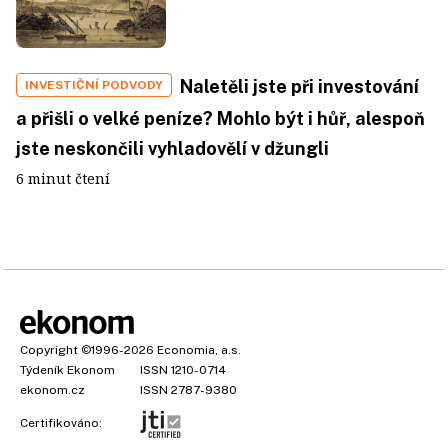
Naletěli jste při investování
INVESTIČNÍ PODVODY
a přišli o velké peníze? Mohlo být i hůř, alespoň
jste neskončili vyhladovělí v džungli
6 minut čtení
Copyright
©1996-2026
Economia, a.s.
Týdeník Ekonom
ISSN 1210-0714
ekonom.cz
ISSN 2787-9380
Certifikováno: