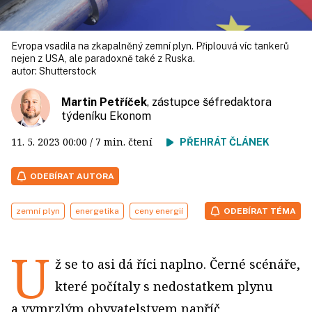
Evropa vsadila na zkapalněný zemní plyn. Připlouvá víc tankerů
nejen z USA, ale paradoxně také z Ruska.
autor:
Shutterstock
Martin Petříček
, zástupce šéfredaktora
týdeníku Ekonom
11. 5. 2023
00:00
/ 7 min. čtení
PŘEHRÁT ČLÁNEK
ODEBÍRAT AUTORA
zemní plyn
energetika
ceny energií
ODEBÍRAT TÉMA
U
ž se to asi dá říci naplno. Černé scénáře,
které počítaly s nedostatkem plynu
a vymrzlým obyvatelstvem napříč