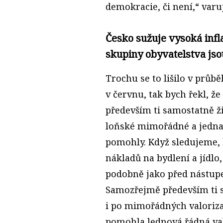
demokracie, či není,“ varu
Česko sužuje vysoká infl
skupiny obyvatelstva jso
Trochu se to lišilo v průb
v červnu, tak bych řekl, ž
především ti samostatně žij
loňské mimořádné a jedna 
pomohly. Když sledujeme, 
nákladů na bydlení a jídlo
podobně jako před nástupe
Samozřejmě především ti s
i po mimořádných valorizac
pomohla lednová řádná valo