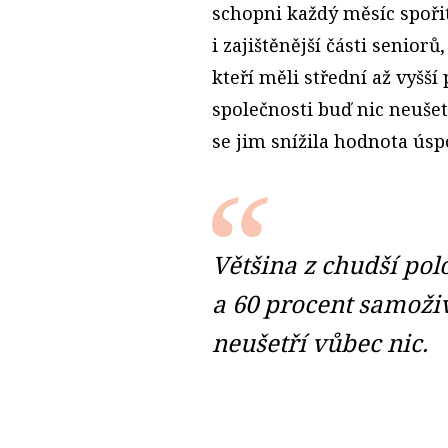
schopni každý měsíc spořit.
i zajištěnější části senio
kteří měli střední až vyšší 
společnosti buď nic neušetř
se jim snížila hodnota úsp
Většina z chudší po
a 60 procent samoživ
neušetří vůbec nic.