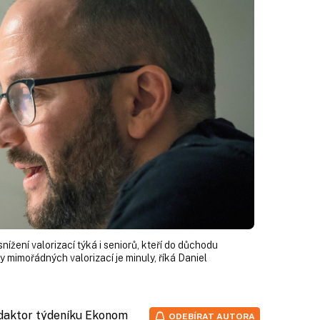
snížení valorizací týká i seniorů, kteří do důchodu
ny mimořádných valorizací je minuly, říká Daniel
edaktor týdeníku Ekonom
ODEBÍRAT AUTORA