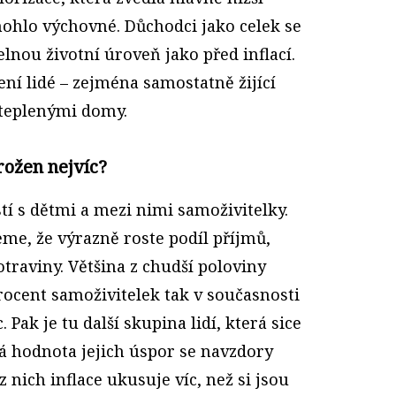
ohlo výchovné. Důchodci jako celek se
elnou životní úroveň jako před inflací.
ení lidé – zejména samostatně žijící
teplenými domy.
hrožen nejvíc?
í s dětmi a mezi nimi samoživitelky.
me, že výrazně roste podíl příjmů,
otraviny. Většina z chudší poloviny
rocent samoživitelek tak v současnosti
 Pak je tu další skupina lidí, která sice
lná hodnota jejich úspor se navzdory
 nich inflace ukusuje víc, než si jsou