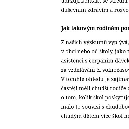
udržují kontakt se střední 
duševním zdravím a rozvo
Jak takovým rodinám po
Z našich výzkumů vyplývá,
v obci nebo od školy, jako 
asistenci s čerpáním dáve
za vzdělávání či volnočasov
V tomhle ohledu je zajím
častěji měli chudší rodiče 
o tom, kolik škol poskytu
málo to souvisí s chudobou
chudým dětem více škol ne