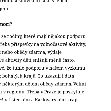
třídou a souvisí to také s jejich
jem.
moci?
 že rodiny, které mají nějakou podporu
třeba příspěvky na volnočasové aktivity,
k nebo obědy zdarma, výdaje
é aktivity dětí snižují méně často.
avé, že tuhle podporu v našem výzkumu
z bohatých krajů. To ukazují i data
je některým dětem obědy zdarma. Velmi
 v regionu. Třeba v Praze je poskytuje
ž v Ústeckém a Karlovarském kraji.