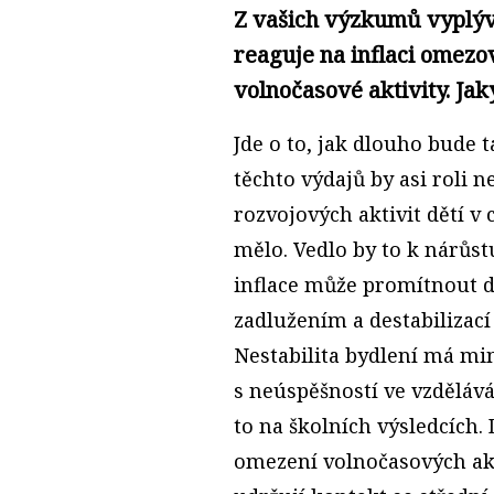
Z vašich výzkumů vyplývá
reaguje na inflaci omezo
volnočasové aktivity. Jak
Jde o to, jak dlouho bude 
těchto výdajů by asi roli 
rozvojových aktivit dětí v
mělo. Vedlo by to k nárůs
inflace může promítnout d
zadlužením a destabilizací
Nestabilita bydlení má m
s neúspěšností ve vzdělává
to na školních výsledcích
omezení volnočasových akti