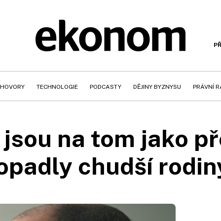
PŘ
HOVORY
TECHNOLOGIE
PODCASTY
DĚJINY BYZNYSU
PRÁVNÍ 
jsou na tom jako pře
opadly chudší rodin