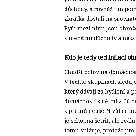
důchody, a rovněž jim pom
zkrátka dostali na srovnat
Byť i mezi nimi jsou ohrož
s menšími důchody a neza
Kdo je tedy teď inflací o
Chudší polovina domácnost
V těchto skupinách sleduje
který dávají za bydlení a p
domácností s dětmi a 60 p
z příjmů neušetří vůbec nic.
je schopna šetřit, ale reá
tomu snižuje, protože jim z