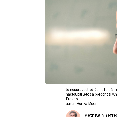
Je nespravedlivé, že se letošní 
nastoupili letos a předchozí vl
Prokop.
autor:
Honza Mudra
Petr Kain
, šéfr