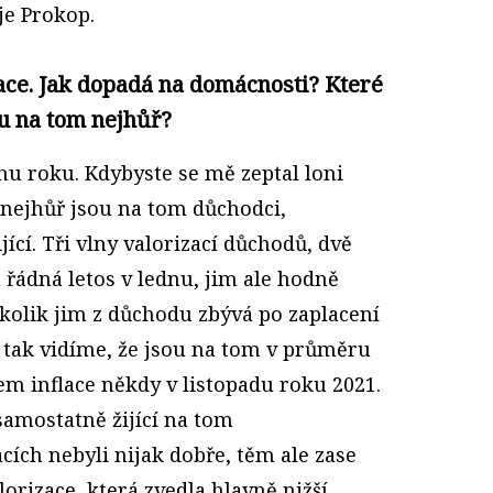
je Prokop.
ace. Jak dopadá na domácnosti? Které
u na tom nejhůř?
ěhu roku. Kdybyste se mě zeptal loni
e nejhůř jsou na tom důchodci,
ící. Tři vlny valorizací důchodů, dvě
řádná letos v lednu, jim ale hodně
kolik jim z důchodu zbývá po zaplacení
, tak vidíme, že jsou na tom v průměru
m inflace někdy v listopadu roku 2021.
amostatně žijící na tom
ích nebyli nijak dobře, těm ale zase
rizace, která zvedla hlavně nižší