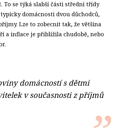
 To se týká slabší části střední třídy
rů, typicky domácnosti dvou důchodců,
příjmy. Lze to zobecnit tak, že většina
í a inflace je přiblížila chudobě, nebo
or.
loviny domácností s dětmi
itelek v současnosti z příjmů