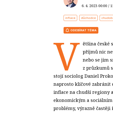
6. 4. 2023
00:00
/ 
inflace
důchodce
chudob
ODEBÍRAT TÉMA
V
ětšina české 
příjmů nic neu
nebo se jim s
z průzkumů sp
stojí sociolog Daniel Proko
naprosto klíčové zabrán
inflace na chudší regiony 
ekonomickým a sociálním ka
problémy, výrazně častěji ř