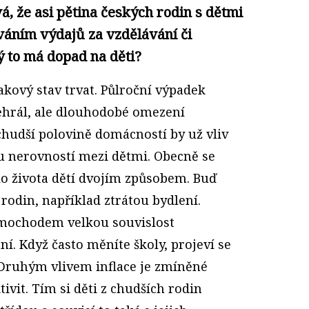
, že asi pětina českých rodin s dětmi
váním výdajů za vzdělávání či
ý to má dopad na děti?
takový stav trvat. Půlroční výpadek
nehrál, ale dlouhodobé omezení
 chudší polovině domácností by už vliv
tu nerovností mezi dětmi. Obecně se
o života dětí dvojím způsobem. Buď
 rodin, například ztrátou bydlení.
imochodem velkou souvislost
ní. Když často měníte školy, projeví se
. Druhým vlivem inflace je zmíněné
vit. Tím si děti z chudších rodin