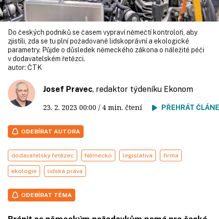
Do českých podniků se časem vypraví němečtí kontroloři, aby
zjistili, zda se tu plní požadované lidskoprávní a ekologické
parametry. Půjde o důsledek německého zákona o náležité péči
v dodavatelském řetězci.
autor:
ČTK
Josef Pravec
, redaktor týdeníku Ekonom
23. 2. 2023
00:00
/ 4 min. čtení
PŘEHRÁT ČLÁN
ODEBÍRAT AUTORA
dodavatelský řetězec
Německo
legislativa
firma
ekologie
lidská práva
ODEBÍRAT TÉMA