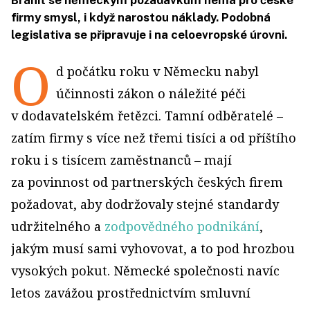
Bránit se německým požadavkům nemá pro české
firmy smysl, i když narostou náklady. Podobná
legislativa se připravuje i na celoevropské úrovni.
O
d počátku roku v Německu nabyl
účinnosti zákon o náležité péči
v dodavatelském řetězci. Tamní odběratelé –
zatím firmy s více než třemi tisíci a od příštího
roku i s tisícem zaměstnanců – mají
za povinnost od partnerských českých firem
požadovat, aby dodržovaly stejné standardy
udržitelného a
zodpovědného podnikání
,
jakým musí sami vyhovovat, a to pod hrozbou
vysokých pokut. Německé společnosti navíc
letos zavážou prostřednictvím smluvní