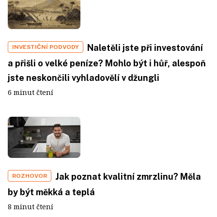
Naletěli jste při investování
INVESTIČNÍ PODVODY
a přišli o velké peníze? Mohlo být i hůř, alespoň
jste neskončili vyhladovělí v džungli
6 minut čtení
Jak poznat kvalitní zmrzlinu? Měla
ROZHOVOR
by být měkká a teplá
8 minut čtení